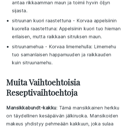
antaa rikkaamman maun ja toimii hyvin öljyn
sijasta.
sitruunan kuori raastettuna
- Korvaa
appelsiinin
kuorella raastettuna
: Appelsiinin kuori tuo hieman
erilaisen, mutta raikkaan sitruksen maun.
sitruunamehua
- Korvaa
limemehulla
: Limemehu
tuo samanlaisen happamuuden ja raikkauden
kuin sitruunamehu.
Muita Vaihtoehtoisia
Reseptivaihtoehtoja
Mansikkabundt-kakku
: Tämä
mansikkainen
herkku
on täydellinen kesäpäivän
jälkiruoka
. Mansikoiden
makeus yhdistyy pehmeään kakkuun, joka sulaa