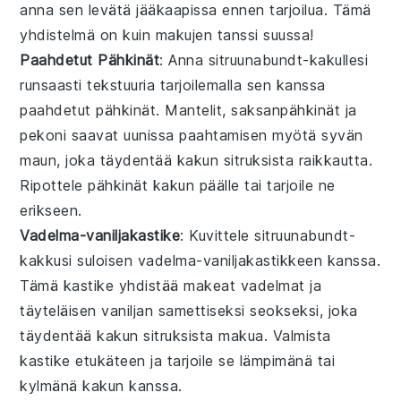
anna sen levätä
jääkaapissa
ennen tarjoilua. Tämä
yhdistelmä on kuin
makujen tanssi
suussa!
Paahdetut Pähkinät
: Anna
sitruunabundt-kakullesi
runsaasti tekstuuria
tarjoilemalla sen kanssa
paahdetut pähkinät
.
Mantelit
,
saksanpähkinät
ja
pekoni
saavat
uunissa
paahtamisen myötä
syvän
maun
, joka täydentää kakun
sitruksista raikkautta
.
Ripottele pähkinät kakun päälle tai tarjoile ne
erikseen.
Vadelma-vaniljakastike
: Kuvittele
sitruunabundt-
kakku
si
suloisen vadelma-vaniljakastikkeen
kanssa.
Tämä
kastike
yhdistää
makeat vadelmat
ja
täyteläisen vaniljan
samettiseksi seokseksi
, joka
täydentää kakun
sitruksista makua
. Valmista
kastike etukäteen ja tarjoile se
lämpimänä
tai
kylmänä
kakun kanssa.