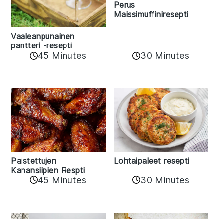
Perus
Maissimuffiniresepti
Vaaleanpunainen
pantteri -resepti
45 Minutes
30 Minutes
Paistettujen
Lohtaipaleet resepti
Kanansiipien Respti
45 Minutes
30 Minutes