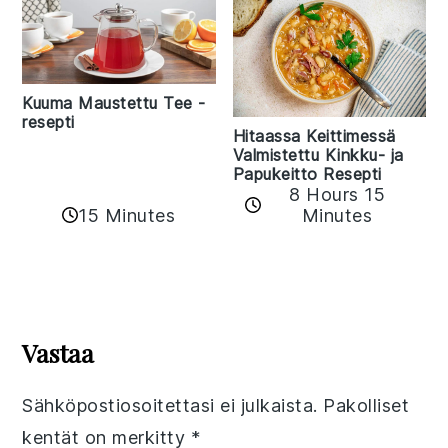
Kuuma Maustettu Tee -
resepti
Hitaassa Keittimessä
Valmistettu Kinkku- ja
Papukeitto Resepti
8 Hours 15
15 Minutes
Minutes
Reader
Interactions
Vastaa
Sähköpostiosoitettasi ei julkaista.
Pakolliset
kentät on merkitty
*