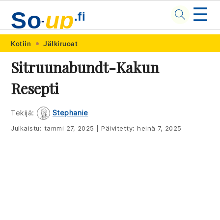
☰
So
up
.fi
-
Skip
Skip
Skip
Skip
Kotiin
Jälkiruoat
to
to
to
to
Sitruunabundt-Kakun
primary
main
primary
footer
Resepti
navigation
content
sidebar
Tekijä:
Stephanie
Julkaistu:
tammi 27, 2025
|
Päivitetty:
heinä 7, 2025