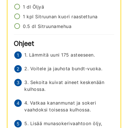
1
dl
Öljyä
1
kpl
Sitruunan kuori raastettuna
0.5
dl
Sitruunamehua
Ohjeet
1. Lämmitä uuni 175 asteeseen.
2. Voitele ja jauhota bundt-vuoka.
3. Sekoita kuivat aineet keskenään
kulhossa.
4. Vatkaa kananmunat ja sokeri
vaahdoksi toisessa kulhossa.
5. Lisää munasokerivaahtoon öljy,