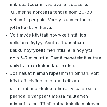
mikroaaltouunin kestävälle lautaselle.
Kuumenna korkealla teholla noin 20-30
sekuntia per pala. Varo ylikuumentamasta,
jotta kakku ei kuivu.
Voit myös käyttää höyrykeitintä, jos
sellainen löytyy. Aseta
sitruunabundt-
kakku
höyrykeittimen ritilälle ja höyrytä
noin 5-7 minuuttia. Tämä menetelmä auttaa
säilyttämään kakun kosteuden.
Jos haluat hieman rapeamman pinnan, voit
käyttää leivänpaahdinta. Leikkaa
sitruunabundt-kakku
ohuiksi viipaleiksi ja
paahda leivänpaahtimessa muutaman
minuutin ajan. Tämä antaa kakulle mukavan