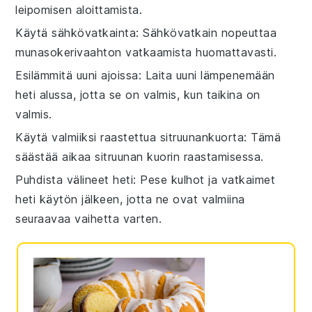
leipomisen aloittamista.
Käytä sähkövatkainta
: Sähkövatkain nopeuttaa
munasokerivaahto
n vatkaamista huomattavasti.
Esilämmitä uuni ajoissa
: Laita uuni lämpenemään
heti alussa, jotta se on valmis, kun taikina on
valmis.
Käytä valmiiksi raastettua sitruunankuorta
: Tämä
säästää aikaa
sitruunan kuori
n raastamisessa.
Puhdista välineet heti
: Pese
kulhot
ja
vatkaimet
heti käytön jälkeen, jotta ne ovat valmiina
seuraavaa vaihetta varten.