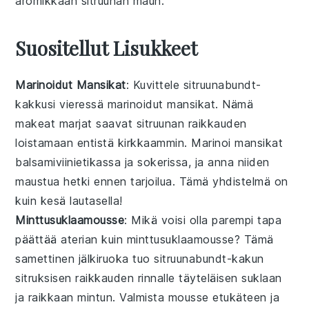
aromikkaan
sitruunan
maun.
Suositellut Lisukkeet
Marinoidut Mansikat
: Kuvittele
sitruunabundt-
kakku
si vieressä
marinoidut mansikat
. Nämä
makeat marjat
saavat
sitruunan
raikkauden
loistamaan entistä kirkkaammin. Marinoi
mansikat
balsamiviinietikassa
ja
sokerissa
, ja anna niiden
maustua hetki ennen tarjoilua. Tämä yhdistelmä on
kuin
kesä
lautasella!
Minttusuklaamousse
: Mikä voisi olla parempi tapa
päättää
aterian
kuin
minttusuklaamousse
? Tämä
samettinen jälkiruoka
tuo
sitruunabundt-kakun
sitruksisen raikkauden
rinnalle
täyteläisen suklaan
ja
raikkaan mintun
. Valmista mousse etukäteen ja