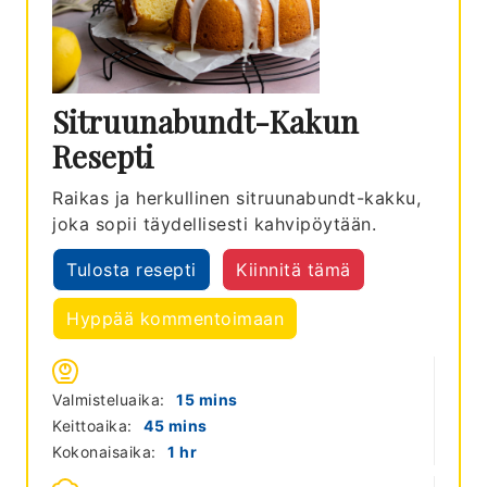
Sitruunabundt-Kakun
Resepti
Raikas ja herkullinen sitruunabundt-kakku,
joka sopii täydellisesti kahvipöytään.
Tulosta resepti
Kiinnitä tämä
Hyppää kommentoimaan
minutes
Valmisteluaika:
15
mins
minutes
Keittoaika:
45
mins
hour
Kokonaisaika:
1
hr