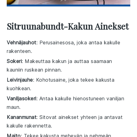
Sitruunabundt-Kakun Ainekset
Vehnäjauhot
: Perusainesosa, joka antaa kakulle
rakenteen.
Sokeri
: Makeuttaa kakun ja auttaa saamaan
kauniin ruskean pinnan.
Leivinjauhe
: Kohotusaine, joka tekee kakusta
kuohkean.
Vaniljasokeri
: Antaa kakulle hienostuneen vaniljan
maun.
Kananmunat
: Sitovat ainekset yhteen ja antavat
kakulle rakennetta.
Maito
: Tekee kakusta mehevän ja pehmeän.