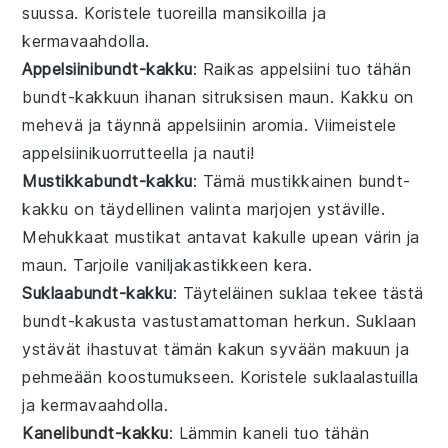
suussa. Koristele tuoreilla
mansikoilla
ja
kermavaahdolla.
Appelsiinibundt-kakku
: Raikas
appelsiini
tuo tähän
bundt-kakkuun
ihanan sitruksisen maun. Kakku on
mehevä ja täynnä
appelsiinin
aromia. Viimeistele
appelsiinikuorrutteella
ja nauti!
Mustikkabundt-kakku
: Tämä
mustikkainen
bundt-
kakku
on täydellinen valinta marjojen ystäville.
Mehukkaat
mustikat
antavat kakulle upean värin ja
maun. Tarjoile vaniljakastikkeen kera.
Suklaabundt-kakku
: Täyteläinen
suklaa
tekee tästä
bundt-kakusta
vastustamattoman herkun. Suklaan
ystävät ihastuvat tämän kakun syvään makuun ja
pehmeään koostumukseen. Koristele
suklaalastuilla
ja
kermavaahdolla
.
Kanelibundt-kakku
: Lämmin
kaneli
tuo tähän