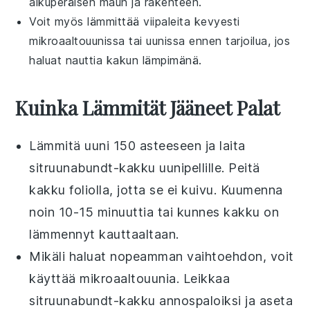
alkuperäisen maun ja rakenteen.
Voit myös lämmittää viipaleita kevyesti
mikroaaltouunissa
tai
uunissa
ennen tarjoilua, jos
haluat nauttia kakun lämpimänä.
Kuinka Lämmität Jääneet Palat
Lämmitä uuni 150 asteeseen ja laita
sitruunabundt-kakku
uunipellille. Peitä
kakku foliolla, jotta se ei kuivu. Kuumenna
noin 10-15 minuuttia tai kunnes kakku on
lämmennyt kauttaaltaan.
Mikäli haluat nopeamman vaihtoehdon, voit
käyttää mikroaaltouunia. Leikkaa
sitruunabundt-kakku
annospaloiksi ja aseta