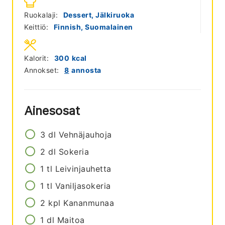
Ruokalaji:
Dessert, Jälkiruoka
Keittiö:
Finnish, Suomalainen
Kalorit:
300
kcal
Annokset:
8
annosta
Ainesosat
3
dl
Vehnäjauhoja
2
dl
Sokeria
1
tl
Leivinjauhetta
1
tl
Vaniljasokeria
2
kpl
Kananmunaa
1
dl
Maitoa