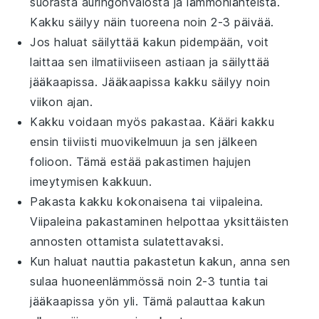
suorasta auringonvalosta ja lämmönlähteistä.
Kakku säilyy näin tuoreena noin 2-3 päivää.
Jos haluat säilyttää kakun pidempään, voit
laittaa sen
ilmatiiviiseen astiaan
ja säilyttää
jääkaapissa. Jääkaapissa kakku säilyy noin
viikon ajan.
Kakku voidaan myös pakastaa. Kääri kakku
ensin tiiviisti
muovikelmuun
ja sen jälkeen
folioon
. Tämä estää pakastimen hajujen
imeytymisen kakkuun.
Pakasta kakku kokonaisena tai viipaleina.
Viipaleina pakastaminen helpottaa yksittäisten
annosten ottamista sulatettavaksi.
Kun haluat nauttia pakastetun kakun, anna sen
sulaa huoneenlämmössä noin 2-3 tuntia tai
jääkaapissa yön yli. Tämä palauttaa kakun