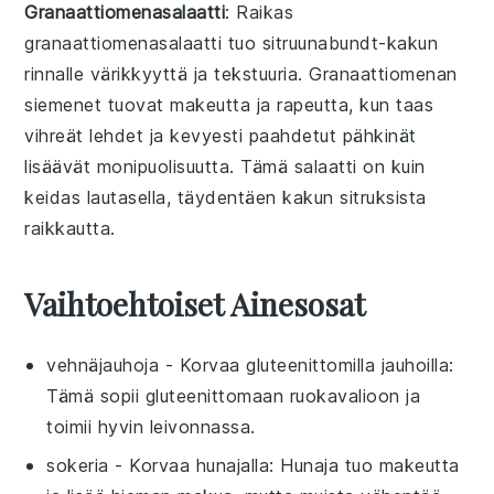
Granaattiomenasalaatti
: Raikas
granaattiomenasalaatti
tuo
sitruunabundt-kakun
rinnalle
värikkyyttä
ja
tekstuuria
.
Granaattiomenan
siemenet
tuovat
makeutta
ja
rapeutta
, kun taas
vihreät lehdet
ja
kevyesti paahdetut pähkinät
lisäävät
monipuolisuutta
. Tämä salaatti on kuin
keidas
lautasella, täydentäen kakun
sitruksista
raikkautta
.
Vaihtoehtoiset Ainesosat
vehnäjauhoja
- Korvaa
gluteenittomilla jauhoilla
:
Tämä sopii gluteenittomaan ruokavalioon ja
toimii hyvin leivonnassa.
sokeria
- Korvaa
hunajalla
: Hunaja tuo makeutta