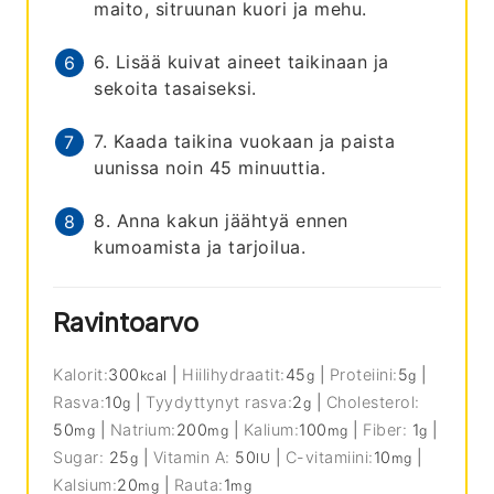
maito, sitruunan kuori ja mehu.
6. Lisää kuivat aineet taikinaan ja
sekoita tasaiseksi.
7. Kaada taikina vuokaan ja paista
uunissa noin 45 minuuttia.
8. Anna kakun jäähtyä ennen
kumoamista ja tarjoilua.
Ravintoarvo
Kalorit:
300
|
Hiilihydraatit:
45
|
Proteiini:
5
|
kcal
g
g
Rasva:
10
|
Tyydyttynyt rasva:
2
|
Cholesterol:
g
g
50
|
Natrium:
200
|
Kalium:
100
|
Fiber:
1
|
mg
mg
mg
g
Sugar:
25
|
Vitamin A:
50
|
C-vitamiini:
10
|
g
IU
mg
Kalsium:
20
|
Rauta:
1
mg
mg