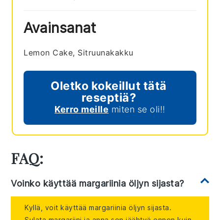
Avainsanat
Lemon Cake, Sitruunakakku
Oletko kokeillut tätä
reseptiä?
Kerro meille
miten se oli!!
FAQ:
Voinko käyttää margariinia öljyn sijasta?
Kyllä, voit käyttää margariinia öljyn sijasta.
Sulata margariini ja anna sen jäähtyä ennen kuin