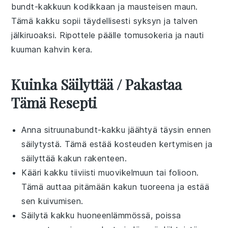
bundt-kakkuun
kodikkaan ja mausteisen maun.
Tämä kakku sopii täydellisesti syksyn ja talven
jälkiruoaksi
. Ripottele päälle
tomusokeria
ja nauti
kuuman
kahvin
kera.
Kuinka Säilyttää / Pakastaa
Tämä Resepti
Anna
sitruunabundt-kakku
jäähtyä täysin ennen
säilytystä. Tämä estää kosteuden kertymisen ja
säilyttää kakun rakenteen.
Kääri kakku tiiviisti
muovikelmuun
tai
folioon
.
Tämä auttaa pitämään kakun tuoreena ja estää
sen kuivumisen.
Säilytä kakku huoneenlämmössä, poissa