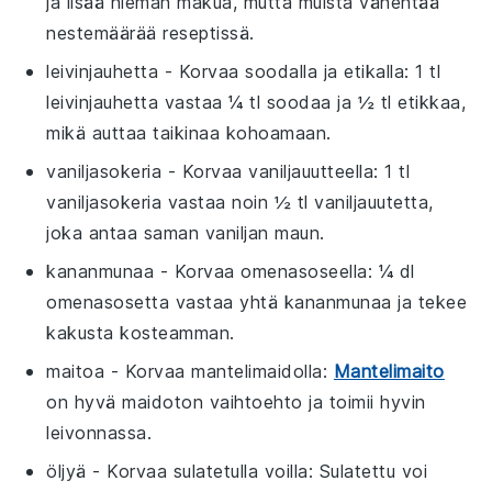
ja lisää hieman makua, mutta muista vähentää
nestemäärää reseptissä.
leivinjauhetta
- Korvaa
soodalla ja etikalla
: 1 tl
leivinjauhetta vastaa ¼ tl soodaa ja ½ tl etikkaa,
mikä auttaa taikinaa kohoamaan.
vaniljasokeria
- Korvaa
vaniljauutteella
: 1 tl
vaniljasokeria vastaa noin ½ tl vaniljauutetta,
joka antaa saman vaniljan maun.
kananmunaa
- Korvaa
omenasoseella
: ¼ dl
omenasosetta vastaa yhtä kananmunaa ja tekee
kakusta kosteamman.
maitoa
- Korvaa
mantelimaidolla
:
Mantelimaito
on hyvä maidoton vaihtoehto ja toimii hyvin
leivonnassa.
öljyä
- Korvaa
sulatetulla voilla
: Sulatettu voi