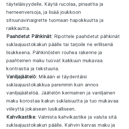
täyteläisyydelle. Käytä
rucolaa
,
pinaattia
ja
herneenversoja
, ja lisää joukkoon
sitruunavinaigrette
tuomaan
hapokkuutta
ja
raikkautta
.
Paahdetut Pähkinät
: Ripottele
paahdetut pähkinät
suklaajuustokakun
päälle tai tarjoile ne erillisenä
lisukkeena
.
Pähkinöiden
rouhea rakenne
ja
paahteinen maku
tuovat kakkuun mukavaa
kontrastia
ja
tekstuuria
.
Vaniljajäätelö
: Mikään ei täydentäisi
suklaajuustokakkua
paremmin kuin annos
vaniljajäätelöä
.
Jäätelön
kermainen
ja
vaniljainen
maku
korostaa kakun
suklaisuutta
ja tuo mukavaa
viileyttä
jokaiseen
lusikalliseen
.
Kahvikastike
: Valmista
kahvikastike
ja valuta sitä
suklaajuustokakun
päälle.
Kahvin
karvas maku
ja