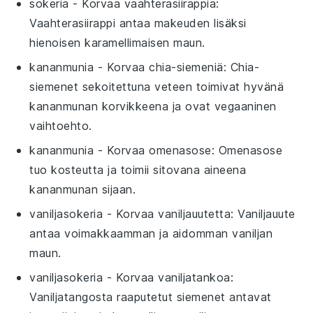
sokeria
- Korvaa
vaahterasiirappia
:
Vaahterasiirappi antaa makeuden lisäksi
hienoisen karamellimaisen maun.
kananmunia
- Korvaa
chia-siemeniä
: Chia-
siemenet sekoitettuna veteen toimivat hyvänä
kananmunan korvikkeena ja ovat vegaaninen
vaihtoehto.
kananmunia
- Korvaa
omenasose
: Omenasose
tuo kosteutta ja toimii sitovana aineena
kananmunan sijaan.
vaniljasokeria
- Korvaa
vaniljauutetta
: Vaniljauute
antaa voimakkaamman ja aidomman vaniljan
maun.
vaniljasokeria
- Korvaa
vaniljatankoa
:
Vaniljatangosta raaputetut siemenet antavat