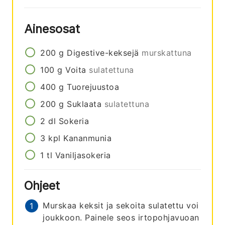
Ainesosat
200
g
Digestive-keksejä
murskattuna
100
g
Voita
sulatettuna
400
g
Tuorejuustoa
200
g
Suklaata
sulatettuna
2
dl
Sokeria
3
kpl
Kananmunia
1
tl
Vaniljasokeria
Ohjeet
Murskaa keksit ja sekoita sulatettu voi
joukkoon. Painele seos irtopohjavuoan