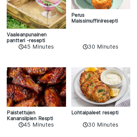
Perus
Maissimuffiniresepti
Vaaleanpunainen
pantteri -resepti
45 Minutes
30 Minutes
Paistettujen
Lohtaipaleet resepti
Kanansiipien Respti
45 Minutes
30 Minutes