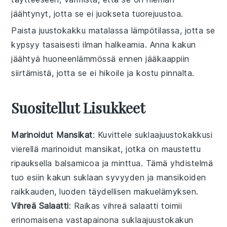
jäähtynyt, jotta se ei juokseta tuorejuustoa.
Paista
juustokakku
matalassa lämpötilassa, jotta se
kypsyy tasaisesti ilman halkeamia. Anna kakun
jäähtyä huoneenlämmössä ennen jääkaappiin
siirtämistä, jotta se ei hikoile ja kostu pinnalta.
Suositellut Lisukkeet
Marinoidut Mansikat
: Kuvittele
suklaajuustokakku
si
vierellä
marinoidut mansikat
, jotka on maustettu
ripauksella
balsamicoa
ja
minttua
. Tämä yhdistelmä
tuo esiin kakun
suklaan
syvyyden ja
mansikoiden
raikkauden, luoden täydellisen
makuelämyksen
.
Vihreä Salaatti
: Raikas
vihreä salaatti
toimii
erinomaisena vastapainona
suklaajuustokakun