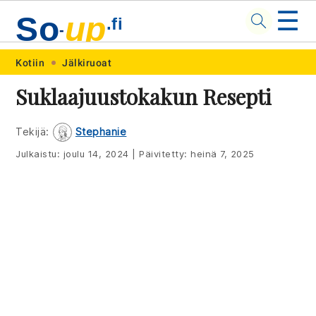
☰
So
up
.fi
-
Skip
Skip
Skip
Skip
Kotiin
Jälkiruoat
to
to
to
to
Suklaajuustokakun Resepti
primary
main
primary
footer
navigation
content
sidebar
Tekijä:
Stephanie
Julkaistu:
joulu 14, 2024
|
Päivitetty:
heinä 7, 2025