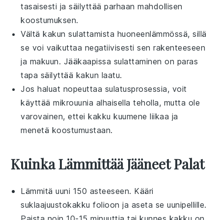
tasaisesti ja säilyttää parhaan mahdollisen
koostumuksen.
Vältä kakun sulattamista huoneenlämmössä, sillä
se voi vaikuttaa negatiivisesti sen rakenteeseen
ja makuun. Jääkaapissa sulattaminen on paras
tapa säilyttää kakun laatu.
Jos haluat nopeuttaa sulatusprosessia, voit
käyttää mikrouunia alhaisella teholla, mutta ole
varovainen, ettei kakku kuumene liikaa ja
menetä koostumustaan.
Kuinka Lämmittää Jääneet Palat
Lämmitä uuni 150 asteeseen. Kääri
suklaajuustokakku
folioon ja aseta se uunipellille.
Paista noin 10-15 minuuttia tai kunnes kakku on