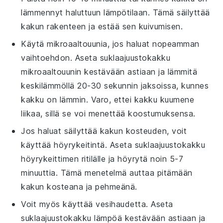
lämmennyt haluttuun lämpötilaan. Tämä säilyttää
kakun rakenteen ja estää sen kuivumisen.
Käytä mikroaaltouunia, jos haluat nopeamman
vaihtoehdon. Aseta
suklaajuustokakku
mikroaaltouunin kestävään astiaan ja lämmitä
keskilämmöllä 20-30 sekunnin jaksoissa, kunnes
kakku on lämmin. Varo, ettei kakku kuumene
liikaa, sillä se voi menettää koostumuksensa.
Jos haluat säilyttää kakun kosteuden, voit
käyttää höyrykeitintä. Aseta
suklaajuustokakku
höyrykeittimen ritilälle ja höyrytä noin 5-7
minuuttia. Tämä menetelmä auttaa pitämään
kakun kosteana ja pehmeänä.
Voit myös käyttää vesihaudetta. Aseta
suklaajuustokakku
lämpöä kestävään astiaan ja