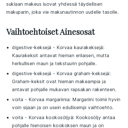
suklaan
makeus
luovat yhdessä
täydellisen
makuparin
, joka vie
makunautinnon
uudelle tasolle.
Vaihtoehtoiset Ainesosat
digestive-keksejä
- Korvaa
kaurakeksejä
:
Kaurakeksit antavat hieman erilaisen, mutta
herkullisen maun ja tekstuurin pohjalle.
digestive-keksejä
- Korvaa
graham-keksejä
:
Graham-keksit ovat hieman makeampia ja
antavat pohjalle mukavan rapsakan rakenteen.
voita
- Korvaa
margariinia
: Margariini toimii hyvin
voin sijaan ja on usein edullisempi vaihtoehto.
voita
- Korvaa
kookosöljyä
: Kookosöljy antaa
pohjalle hienoisen kookoksen maun ja on