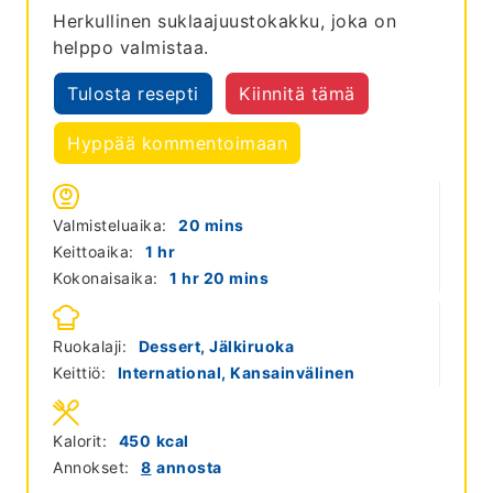
Herkullinen suklaajuustokakku, joka on
helppo valmistaa.
Tulosta resepti
Kiinnitä tämä
Hyppää kommentoimaan
minutes
Valmisteluaika:
20
mins
hour
Keittoaika:
1
hr
hour
minutes
Kokonaisaika:
1
hr
20
mins
Ruokalaji:
Dessert, Jälkiruoka
Keittiö:
International, Kansainvälinen
Kalorit:
450
kcal
Annokset:
8
annosta