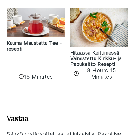
Kuuma Maustettu Tee -
resepti
Hitaassa Keittimessä
Valmistettu Kinkku- ja
Papukeitto Resepti
8 Hours 15
15 Minutes
Minutes
Reader
Interactions
Vastaa
Sähköpostiosoitettasi ei julkaista.
Pakolliset