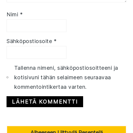
Nimi
*
Sähköpostiosoite
*
Tallenna nimeni, sähköpostiosoitteeni ja
kotisivuni tähän selaimeen seuraavaa
kommentointikertaa varten.
Primary
Aiheeseen Liittyviä Reseptejä