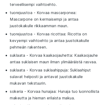
terveellisempi vaihtoehto.
tuorejuustoa
- Korvaa
mascarponea
:
Mascarpone on kermaisempi ja antaa
juustokakulle rikkaamman maun.
tuorejuustoa
- Korvaa
ricottaa
: Ricotta on
kevyempi vaihtoehto ja antaa juustokakulle
pehmeän rakenteen.
suklaata
- Korvaa
kaakaojauhetta
: Kaakaojauhe
antaa suklaisen maun ilman ylimääräistä rasvaa.
suklaata
- Korvaa
suklaahippuja
: Suklaahiput
sulavat helposti ja antavat juustokakulle
mukavan tekstuurin.
sokeria
- Korvaa
hunajaa
: Hunaja tuo luonnollista
makeutta ja hieman erilaista makua.