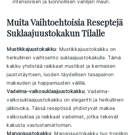
intensiivisen ja luonnollisen vaniljan maun.
Muita Vaihtoehtoisia Reseptejä
Suklaajuustokakun Tilalle
Mustikkajuustokakku
: Mustikkajuustokakku on
herkullinen vaihtoehto suklaajuustokakulle. Tämä
kakku yhdistää raikkaat
mustikat
ja kermaisen
juustotäytteen
, luoden täydellisen tasapainon
makeuden ja happamuuden välillä.
Vadelma-valkosuklaajuustokakku
: Vadelma-
valkosuklaajuustokakku on elegantti ja herkullinen
jälkiruoka
. Tässä reseptissä yhdistyvät makea
valkosuklaa
ja raikkaat
vadelmat
, jotka tekevät
kakusta vastustamattoman.
Mangojuustokakku
: Mangojuustokakku tuo tropiikin