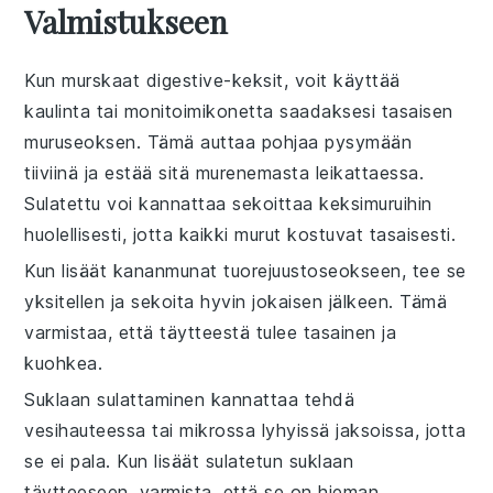
Valmistukseen
Kun murskaat
digestive-keksit
, voit käyttää
kaulinta tai monitoimikonetta saadaksesi tasaisen
muruseoksen. Tämä auttaa pohjaa pysymään
tiiviinä ja estää sitä murenemasta leikattaessa.
Sulatettu voi
kannattaa sekoittaa keksimuruihin
huolellisesti, jotta kaikki murut kostuvat tasaisesti.
Kun lisäät
kananmunat
tuorejuustoseokseen, tee se
yksitellen ja sekoita hyvin jokaisen jälkeen. Tämä
varmistaa, että täytteestä tulee tasainen ja
kuohkea.
Suklaan sulattaminen
kannattaa tehdä
vesihauteessa tai mikrossa lyhyissä jaksoissa, jotta
se ei pala. Kun lisäät sulatetun suklaan
täytteeseen, varmista, että se on hieman