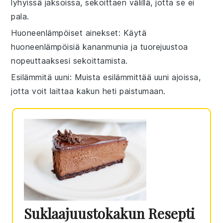
lyhyissä jaksoissa, sekoittaen välillä, jotta se ei
pala.
Huoneenlämpöiset ainekset
: Käytä
huoneenlämpöisiä
kananmunia
ja
tuorejuustoa
nopeuttaaksesi sekoittamista.
Esilämmitä uuni
: Muista esilämmittää
uuni
ajoissa,
jotta voit laittaa kakun heti paistumaan.
Suklaajuustokakun Resepti