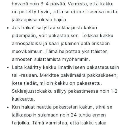
hyvänä noin 3-4 päivää. Varmista, että kakku
on peitetty hyvin, jotta se ei ime itseensä muita
jääkaapissa olevia hajuja.
Jos haluat säilyttää
suklaajuustokakun
pidempään, voit pakastaa sen. Leikkaa kakku
annospaloiksi ja kääri jokainen pala erikseen
muovikelmuun. Tämä helpottaa yksittäisten
annosten sulattamista myöhemmin.
Laita kääritty kakku ilmatiiviiseen pakastepussiin
tai -rasiaan. Merkitse päivämäärä pakkaukseen,
jotta tiedät, milloin kakku on pakastettu.
Suklaajuustokakku
säilyy pakastimessa noin 1-2
kuukautta.
Kun haluat nauttia pakastetun kakun, siirrä se
jääkaappiin sulamaan noin 24 tuntia ennen
tarjoilua. Tämä varmistaa, että kakku sulaa