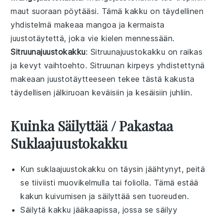
maut suoraan pöytääsi. Tämä kakku on täydellinen
yhdistelmä makeaa
mangoa
ja kermaista
juustotäytettä
, joka vie kielen mennessään.
Sitruunajuustokakku
: Sitruunajuustokakku on raikas
ja kevyt vaihtoehto.
Sitruunan
kirpeys yhdistettynä
makeaan
juustotäytteeseen
tekee tästä kakusta
täydellisen jälkiruoan keväisiin ja kesäisiin juhliin.
Kuinka Säilyttää / Pakastaa
Suklaajuustokakku
Kun
suklaajuustokakku
on täysin jäähtynyt, peitä
se tiiviisti muovikelmulla tai foliolla. Tämä estää
kakun kuivumisen ja säilyttää sen tuoreuden.
Säilytä kakku jääkaapissa, jossa se säilyy