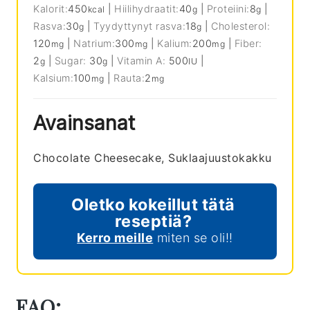
Kalorit:
450
|
Hiilihydraatit:
40
|
Proteiini:
8
|
kcal
g
g
Rasva:
30
|
Tyydyttynyt rasva:
18
|
Cholesterol:
g
g
120
|
Natrium:
300
|
Kalium:
200
|
Fiber:
mg
mg
mg
2
|
Sugar:
30
|
Vitamin A:
500
|
g
g
IU
Kalsium:
100
|
Rauta:
2
mg
mg
Avainsanat
Chocolate Cheesecake, Suklaajuustokakku
Oletko kokeillut tätä
reseptiä?
Kerro meille
miten se oli!!
FAQ: