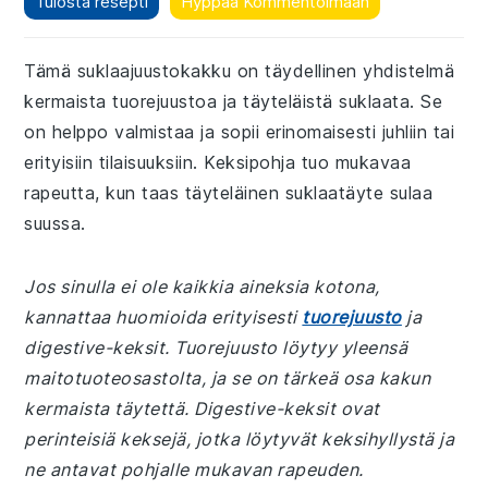
Tulosta resepti
Hyppää Kommentoimaan
Tämä suklaajuustokakku on täydellinen yhdistelmä
kermaista tuorejuustoa ja täyteläistä suklaata. Se
on helppo valmistaa ja sopii erinomaisesti juhliin tai
erityisiin tilaisuuksiin. Keksipohja tuo mukavaa
rapeutta, kun taas täyteläinen suklaatäyte sulaa
suussa.
Jos sinulla ei ole kaikkia aineksia kotona,
kannattaa huomioida erityisesti
tuorejuusto
ja
digestive-keksit. Tuorejuusto löytyy yleensä
maitotuoteosastolta, ja se on tärkeä osa kakun
kermaista täytettä. Digestive-keksit ovat
perinteisiä keksejä, jotka löytyvät keksihyllystä ja
ne antavat pohjalle mukavan rapeuden.