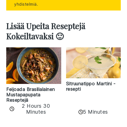
yhdistelmiä.
Lisää Upeita Reseptejä
Kokeiltavaksi 🙂
Sitruunatippo Martini -
resepti
Feijoada Brasilialainen
Mustapapupata
Reseptejä
2 Hours 30
Minutes
5 Minutes