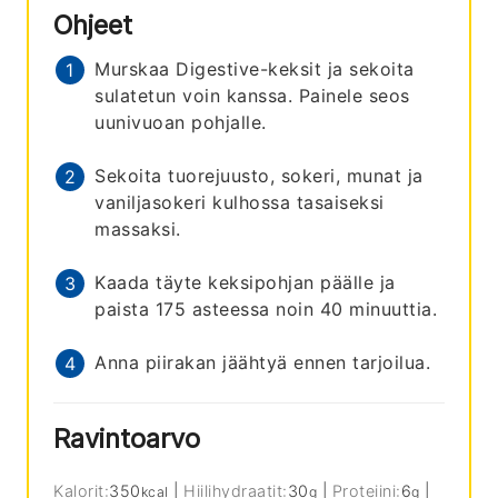
Ohjeet
Murskaa Digestive-keksit ja sekoita
sulatetun voin kanssa. Painele seos
uunivuoan pohjalle.
Sekoita tuorejuusto, sokeri, munat ja
vaniljasokeri kulhossa tasaiseksi
massaksi.
Kaada täyte keksipohjan päälle ja
paista 175 asteessa noin 40 minuuttia.
Anna piirakan jäähtyä ennen tarjoilua.
Ravintoarvo
Kalorit:
350
|
Hiilihydraatit:
30
|
Proteiini:
6
|
kcal
g
g