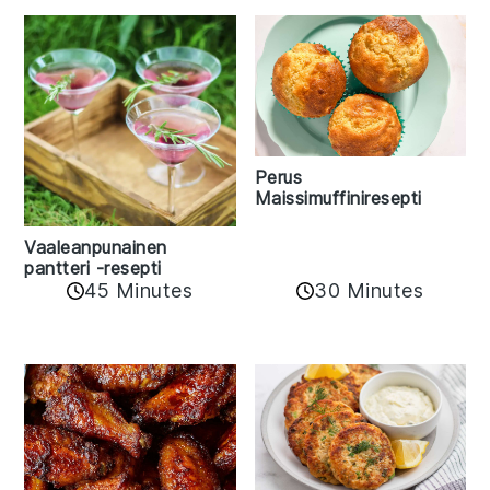
Perus
Maissimuffiniresepti
Vaaleanpunainen
pantteri -resepti
45 Minutes
30 Minutes