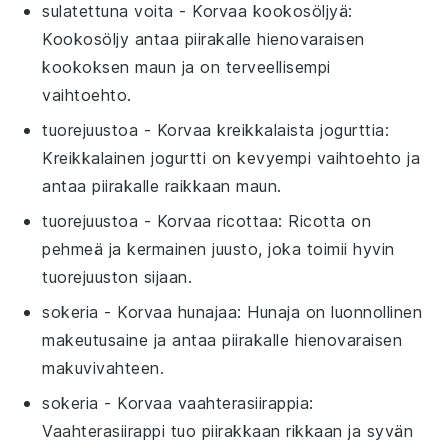
sulatettuna voita
- Korvaa
kookosöljyä
:
Kookosöljy antaa piirakalle hienovaraisen
kookoksen maun ja on terveellisempi
vaihtoehto.
tuorejuustoa
- Korvaa
kreikkalaista jogurttia
:
Kreikkalainen jogurtti on kevyempi vaihtoehto ja
antaa piirakalle raikkaan maun.
tuorejuustoa
- Korvaa
ricottaa
: Ricotta on
pehmeä ja kermainen juusto, joka toimii hyvin
tuorejuuston sijaan.
sokeria
- Korvaa
hunajaa
: Hunaja on luonnollinen
makeutusaine ja antaa piirakalle hienovaraisen
makuvivahteen.
sokeria
- Korvaa
vaahterasiirappia
:
Vaahterasiirappi tuo piirakkaan rikkaan ja syvän