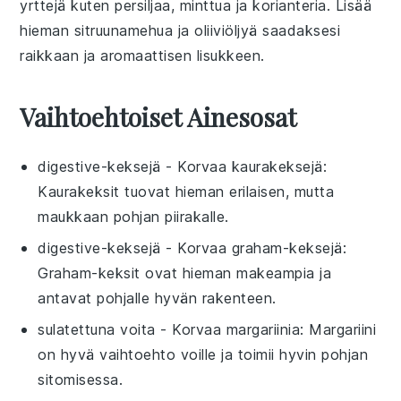
yrttejä
kuten
persiljaa
,
minttua
ja
korianteria
. Lisää
hieman
sitruunamehua
ja
oliiviöljyä
saadaksesi
raikkaan ja aromaattisen lisukkeen.
Vaihtoehtoiset Ainesosat
digestive-keksejä
- Korvaa
kaurakeksejä
:
Kaurakeksit tuovat hieman erilaisen, mutta
maukkaan pohjan piirakalle.
digestive-keksejä
- Korvaa
graham-keksejä
:
Graham-keksit ovat hieman makeampia ja
antavat pohjalle hyvän rakenteen.
sulatettuna voita
- Korvaa
margariinia
: Margariini
on hyvä vaihtoehto voille ja toimii hyvin pohjan
sitomisessa.