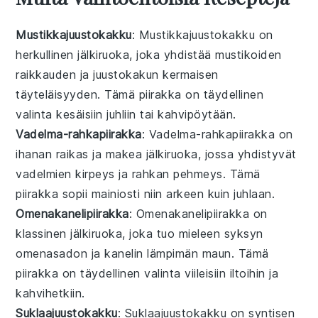
Mustikkajuustokakku
: Mustikkajuustokakku on
herkullinen
jälkiruoka
, joka yhdistää
mustikoiden
raikkauden ja
juustokakun
kermaisen
täyteläisyyden. Tämä
piirakka
on täydellinen
valinta kesäisiin juhliin tai kahvipöytään.
Vadelma-rahkapiirakka
: Vadelma-rahkapiirakka on
ihanan raikas ja makea
jälkiruoka
, jossa yhdistyvät
vadelmien
kirpeys ja
rahkan
pehmeys. Tämä
piirakka
sopii mainiosti niin arkeen kuin juhlaan.
Omenakanelipiirakka
: Omenakanelipiirakka on
klassinen
jälkiruoka
, joka tuo mieleen syksyn
omenasadon
ja
kanelin
lämpimän maun. Tämä
piirakka
on täydellinen valinta viileisiin iltoihin ja
kahvihetkiin.
Suklaajuustokakku
: Suklaajuustokakku on syntisen