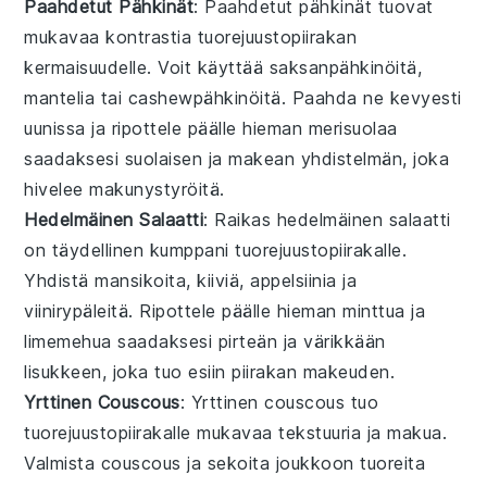
Paahdetut Pähkinät
: Paahdetut
pähkinät
tuovat
mukavaa kontrastia tuorejuustopiirakan
kermaisuudelle. Voit käyttää
saksanpähkinöitä
,
mantelia
tai
cashewpähkinöitä
. Paahda ne kevyesti
uunissa
ja ripottele päälle hieman
merisuolaa
saadaksesi suolaisen ja makean yhdistelmän, joka
hivelee makunystyröitä.
Hedelmäinen Salaatti
: Raikas
hedelmäinen salaatti
on täydellinen kumppani tuorejuustopiirakalle.
Yhdistä
mansikoita
,
kiiviä
,
appelsiinia
ja
viinirypäleitä
. Ripottele päälle hieman
minttua
ja
limemehua
saadaksesi pirteän ja värikkään
lisukkeen, joka tuo esiin piirakan makeuden.
Yrttinen Couscous
: Yrttinen
couscous
tuo
tuorejuustopiirakalle mukavaa tekstuuria ja makua.
Valmista couscous ja sekoita joukkoon tuoreita