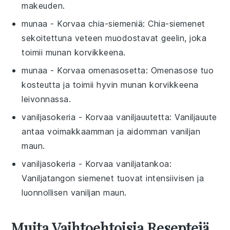
makeuden.
munaa
- Korvaa
chia-siemeniä
: Chia-siemenet
sekoitettuna veteen muodostavat geelin, joka
toimii munan korvikkeena.
munaa
- Korvaa
omenasosetta
: Omenasose tuo
kosteutta ja toimii hyvin munan korvikkeena
leivonnassa.
vaniljasokeria
- Korvaa
vaniljauutetta
: Vaniljauute
antaa voimakkaamman ja aidomman vaniljan
maun.
vaniljasokeria
- Korvaa
vaniljatankoa
:
Vaniljatangon siemenet tuovat intensiivisen ja
luonnollisen vaniljan maun.
Muita Vaihtoehtoisia Reseptejä