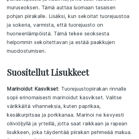
muruseoksen. Tämä auttaa luomaan tasaisen
pohjan piirakalle. Lisäksi, kun sekoitat
tuorejuustoa
ja
sokeria
, varmista, että tuorejuusto on
huoneenlämpöistä. Tämä tekee seoksesta
helpommin sekoitettavan ja estää paakkujen
muodostumisen.
Suositellut Lisukkeet
Marinoidut Kasvikset
: Tuorejuustopiirakan rinnalle
sopii erinomaisesti
marinoidut kasvikset
. Valitse
värikkäitä
vihanneksia
, kuten
paprikaa
,
kesäkurpitsaa
ja
porkkanaa
. Marinoi ne kevyesti
oliiviöljyllä
ja
yrteillä
, jotta saat raikkaan ja rapean
lisukkeen, joka täydentää piirakan pehmeää makua.