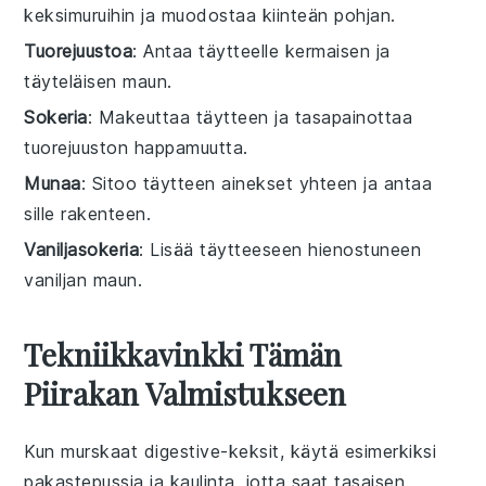
keksimuruihin ja muodostaa kiinteän pohjan.
Tuorejuustoa
: Antaa täytteelle kermaisen ja
täyteläisen maun.
Sokeria
: Makeuttaa täytteen ja tasapainottaa
tuorejuuston happamuutta.
Munaa
: Sitoo täytteen ainekset yhteen ja antaa
sille rakenteen.
Vaniljasokeria
: Lisää täytteeseen hienostuneen
vaniljan maun.
Tekniikkavinkki Tämän
Piirakan Valmistukseen
Kun murskaat
digestive-keksit
, käytä esimerkiksi
pakastepussia ja kaulinta, jotta saat tasaisen