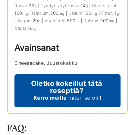
Rasva:
22
|
Tyydyttynyt rasva:
14
|
Cholesterol:
g
g
100
|
Natrium:
300
|
Kalium:
100
|
Fiber:
1
mg
mg
mg
g
|
Sugar:
20
|
Vitamin A:
500
|
Kalsium:
100
|
g
IU
mg
Rauta:
1
mg
Avainsanat
Cheesecake, Juustokakku
Oletko kokeillut tätä
reseptiä?
Kerro meille
miten se oli!!
FAQ: