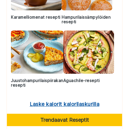
Karamelliomenat resepti
Hampurilaissämpylöiden
resepti
Juustohampurilaispiirakan
Aguachile-resepti
resepti
Laske kalorit kalorilaskurilla
Trendaavat Reseptit