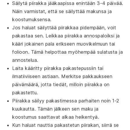
Säilytä piirakka
jääkaapissa
enintään 3-4 päivää.
Näin varmistat, että se säilyttää makunsa ja
koostumuksensa.
Jos haluat säilyttää piirakkaa pidempään, voit
pakastaa sen. Leikkaa piirakka annospaloiksi ja
kääri jokainen pala erikseen
muovikelmuun
tai
folioon
. Tämä helpottaa myöhempää sulatusta ja
annostelua.
Laita kääritty piirakka
pakastepussiin
tai
ilmatiiviiseen astiaan
. Merkitse pakkaukseen
päivämäärä, jotta tiedät, milloin piirakka on
pakastettu.
Piirakka säilyy pakastimessa parhaiten noin 1-2
kuukautta. Tämän jälkeen sen maku ja
koostumus saattavat alkaa heikentyä.
Kun haluat nauttia pakastetun piirakan, siirrä se