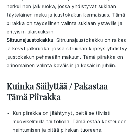
herkullinen
jälkiruoka
, jossa yhdistyvät
suklaan
täyteläinen maku ja
juustokakun
kermaisuus. Tämä
piirakka
on täydellinen valinta suklaan ystäville ja
erityisiin tilaisuuksiin.
Sitruunajuustokakku
: Sitruunajuustokakku on raikas
ja kevyt
jälkiruoka
, jossa
sitruunan
kirpeys yhdistyy
juustokakun
pehmeään makuun. Tämä
piirakka
on
erinomainen valinta keväisiin ja kesäisiin juhliin.
Kuinka Säilyttää / Pakastaa
Tämä Piirakka
Kun piirakka on jäähtynyt, peitä se tiiviisti
muovikelmulla
tai
folio
lla. Tämä estää
kosteuden
haihtumisen ja pitää piirakan tuoreena.