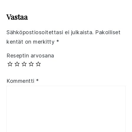
Reader
Interactions
Vastaa
Sähköpostiosoitettasi ei julkaista.
Pakolliset
kentät on merkitty
*
Reseptin arvosana
Kommentti
*