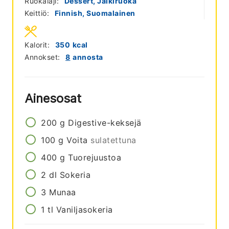
Ruokalaji:
Dessert, Jälkiruoka
Keittiö:
Finnish, Suomalainen
Kalorit:
350
kcal
Annokset:
8
annosta
Ainesosat
200
g
Digestive-keksejä
100
g
Voita
sulatettuna
400
g
Tuorejuustoa
2
dl
Sokeria
3
Munaa
1
tl
Vaniljasokeria