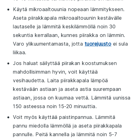
Käytä mikroaaltouunia nopeaan lämmitykseen.
Aseta piirakkapala mikroaaltouunin kestävälle
lautaselle ja lämmitä keskilämmöllä noin 30
sekuntia kerrallaan, kunnes piirakka on lämmin.
Varo ylikuumentamasta, jotta
tuorejuusto
ei sula
liikaa.
Jos haluat säilyttää piirakan koostumuksen
mahdollisimman hyvin, voit käyttää
vesihaudetta. Laita piirakkapala lämpöä
kestävään astiaan ja aseta astia suurempaan
astiaan, jossa on kuumaa vettä. Lämmitä uunissa
150 asteessa noin 15-20 minuuttia.
Voit myös käyttää paistinpannua. Lämmitä
pannu miedolla lämmöllä ja aseta piirakkapala
pannulle. Peitä kannella ja lämmitä noin 5-7