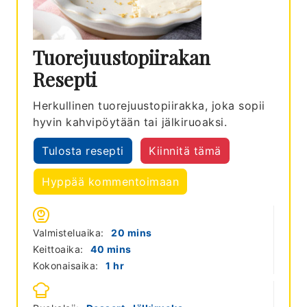
Tuorejuustopiirakan
Resepti
Herkullinen tuorejuustopiirakka, joka sopii
hyvin kahvipöytään tai jälkiruoaksi.
Tulosta resepti
Kiinnitä tämä
Hyppää kommentoimaan
minutes
Valmisteluaika:
20
mins
minutes
Keittoaika:
40
mins
hour
Kokonaisaika:
1
hr