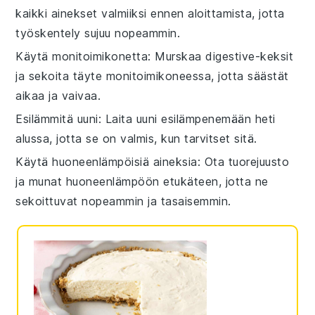
kaikki
ainekset
valmiiksi ennen aloittamista, jotta
työskentely sujuu nopeammin.
Käytä monitoimikonetta
: Murskaa
digestive-keksit
ja sekoita
täyte
monitoimikoneessa, jotta säästät
aikaa ja vaivaa.
Esilämmitä uuni
: Laita
uuni
esilämpenemään heti
alussa, jotta se on valmis, kun tarvitset sitä.
Käytä huoneenlämpöisiä aineksia
: Ota
tuorejuusto
ja
munat
huoneenlämpöön etukäteen, jotta ne
sekoittuvat nopeammin ja tasaisemmin.