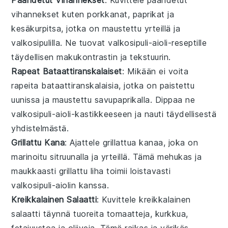
vihannekset
kuten
porkkanat
,
paprikat
ja
kesäkurpitsa
, jotka on maustettu
yrteillä
ja
valkosipulilla
. Ne tuovat
valkosipuli-aioli
-reseptille
täydellisen
makukontrastin
ja
tekstuurin
.
Rapeat Bataattiranskalaiset
: Mikään ei voita
rapeita bataattiranskalaisia
, jotka on paistettu
uunissa
ja maustettu
savupaprikalla
. Dippaa ne
valkosipuli-aioli
-kastikkeeseen ja nauti
täydellisestä
yhdistelmästä
.
Grillattu Kana
: Ajattele
grillattua kanaa
, joka on
marinoitu
sitruunalla
ja
yrteillä
. Tämä
mehukas
ja
maukkaasti grillattu
liha
toimii loistavasti
valkosipuli-aiolin
kanssa.
Kreikkalainen Salaatti
: Kuvittele
kreikkalainen
salaatti
täynnä
tuoreita tomaatteja
,
kurkkua
,
fetajuustoa
ja
oliiveja
. Tämä
raikas
ja
värikäs