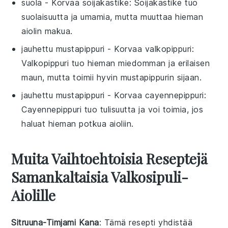
suola
- Korvaa
soijakastike
: Soijakastike tuo
suolaisuutta ja umamia, mutta muuttaa hieman
aiolin makua.
jauhettu mustapippuri
- Korvaa
valkopippuri
:
Valkopippuri tuo hieman miedomman ja erilaisen
maun, mutta toimii hyvin mustapippurin sijaan.
jauhettu mustapippuri
- Korvaa
cayennepippuri
:
Cayennepippuri tuo tulisuutta ja voi toimia, jos
haluat hieman potkua aioliin.
Muita Vaihtoehtoisia Reseptejä
Samankaltaisia Valkosipuli-
Aiolille
Sitruuna-Timjami Kana
: Tämä
resepti
yhdistää