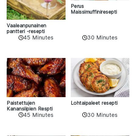
Perus
Maissimuffiniresepti
Vaaleanpunainen
pantteri -resepti
45 Minutes
30 Minutes
Paistettujen
Lohtaipaleet resepti
Kanansiipien Respti
45 Minutes
30 Minutes