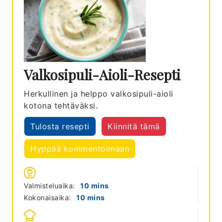
Valkosipuli-Aioli-Resepti
Herkullinen ja helppo valkosipuli-aioli
kotona tehtäväksi.
Tulosta resepti
Kiinnitä tämä
Hyppää kommentoimaan
minutes
Valmisteluaika:
10
mins
minutes
Kokonaisaika:
10
mins