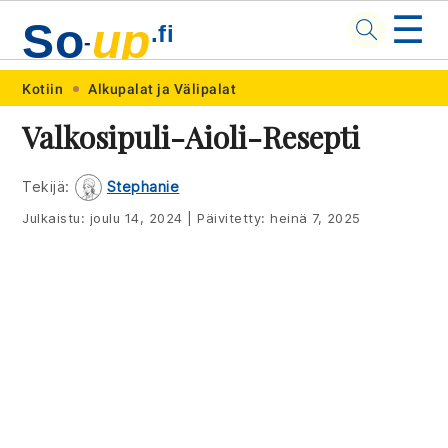
☰
So
up
.fi
-
Skip
Skip
Skip
Skip
Kotiin
Alkupalat ja Välipalat
to
to
to
to
Valkosipuli-Aioli-Resepti
primary
main
primary
footer
navigation
content
sidebar
Tekijä:
Stephanie
Julkaistu:
joulu 14, 2024
|
Päivitetty:
heinä 7, 2025