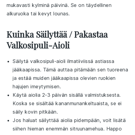
mukavasti kylminä päivinä. Se on täydellinen
alkuruoka tai kevyt
lounas
.
Kuinka Säilyttää / Pakastaa
Valkosipuli-Aioli
Säilytä
valkosipuli-aioli
ilmatiiviissä astiassa
jääkaapissa. Tämä auttaa pitämään sen tuoreena
ja estää muiden jääkaapissa olevien ruokien
hajujen imeytymisen.
Käytä aiolia 2-3 päivän sisällä valmistuksesta.
Koska se sisältää
kananmunankeltuaista
, se ei
säily kovin pitkään.
Jos haluat säilyttää aiolia pidempään, voit lisätä
siihen hieman enemmän
sitruunamehua
. Happo