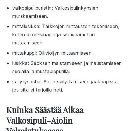
valkosipulipuristin
: Valkosipulinkynsien
murskaamiseen.
mittalusikka
: Tarkkojen mittausten tekemiseen,
kuten dijon-sinapin ja sitruunamehun
mittaamiseen.
mittakuppi
: Oliiviöljyn mittaamiseen.
lusikka
: Seoksen maistamiseen ja maustamiseen
suolalla ja mustapippurilla.
säilytysastia
: Aiolin säilyttämiseen jääkaapissa,
jos sitä ei tarjoilla heti.
Kuinka Säästää Aikaa
Valkosipuli-Aiolin
Valmistuksessa