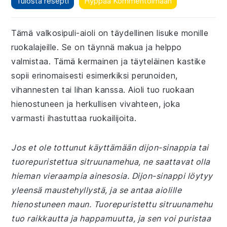
Tulosta resepti
Hyppää Kommentoimaan
Tämä valkosipuli-aioli on täydellinen lisuke monille
ruokalajeille. Se on täynnä makua ja helppo
valmistaa. Tämä kermainen ja täyteläinen kastike
sopii erinomaisesti esimerkiksi perunoiden,
vihannesten tai lihan kanssa. Aioli tuo ruokaan
hienostuneen ja herkullisen vivahteen, joka
varmasti ihastuttaa ruokailijoita.
Jos et ole tottunut käyttämään dijon-sinappia tai
tuorepuristettua sitruunamehua, ne saattavat olla
hieman vieraampia ainesosia. Dijon-sinappi löytyy
yleensä maustehyllystä, ja se antaa aiolille
hienostuneen maun. Tuorepuristettu sitruunamehu
tuo raikkautta ja happamuutta, ja sen voi puristaa