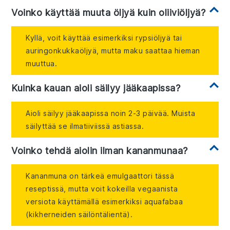
Voinko käyttää muuta öljyä kuin oliiviöljyä?
Kyllä, voit käyttää esimerkiksi rypsiöljyä tai
auringonkukkaöljyä, mutta maku saattaa hieman
muuttua.
Kuinka kauan aioli säilyy jääkaapissa?
Aioli säilyy jääkaapissa noin 2-3 päivää. Muista
säilyttää se ilmatiiviissä astiassa.
Voinko tehdä aiolin ilman kananmunaa?
Kananmuna on tärkeä emulgaattori tässä
reseptissä, mutta voit kokeilla vegaanista
versiota käyttämällä esimerkiksi aquafabaa
(kikherneiden säilöntälientä).