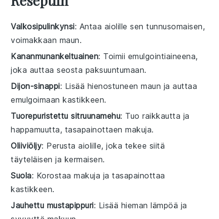
Reseptiin
Valkosipulinkynsi
: Antaa aiolille sen tunnusomaisen,
voimakkaan maun.
Kananmunankeltuainen
: Toimii emulgointiaineena,
joka auttaa seosta paksuuntumaan.
Dijon-sinappi
: Lisää hienostuneen maun ja auttaa
emulgoimaan kastikkeen.
Tuorepuristettu sitruunamehu
: Tuo raikkautta ja
happamuutta, tasapainottaen makuja.
Oliiviöljy
: Perusta aiolille, joka tekee siitä
täyteläisen ja kermaisen.
Suola
: Korostaa makuja ja tasapainottaa
kastikkeen.
Jauhettu mustapippuri
: Lisää hieman lämpöä ja
syvyyttä makuun.