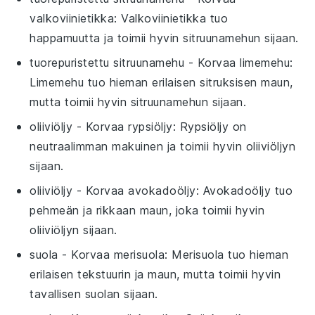
valkoviinietikka
: Valkoviinietikka tuo
happamuutta ja toimii hyvin sitruunamehun sijaan.
tuorepuristettu sitruunamehu
- Korvaa
limemehu
:
Limemehu tuo hieman erilaisen sitruksisen maun,
mutta toimii hyvin sitruunamehun sijaan.
oliiviöljy
- Korvaa
rypsiöljy
: Rypsiöljy on
neutraalimman makuinen ja toimii hyvin oliiviöljyn
sijaan.
oliiviöljy
- Korvaa
avokadoöljy
: Avokadoöljy tuo
pehmeän ja rikkaan maun, joka toimii hyvin
oliiviöljyn sijaan.
suola
- Korvaa
merisuola
: Merisuola tuo hieman
erilaisen tekstuurin ja maun, mutta toimii hyvin
tavallisen suolan sijaan.