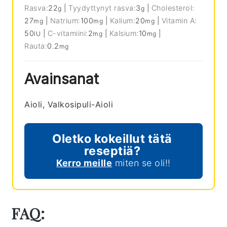
Rasva:
22
|
Tyydyttynyt rasva:
3
|
Cholesterol:
g
g
27
|
Natrium:
100
|
Kalium:
20
|
Vitamin A:
mg
mg
mg
50
|
C-vitamiini:
2
|
Kalsium:
10
|
IU
mg
mg
Rauta:
0.2
mg
Avainsanat
Aioli, Valkosipuli-Aioli
Oletko kokeillut tätä
reseptiä?
Kerro meille
miten se oli!!
FAQ: