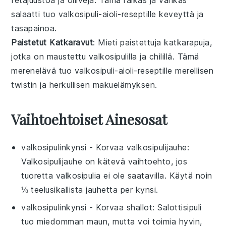
salaatti
tuo
valkosipuli-aioli
-reseptille
keveyttä
ja
tasapainoa
.
Paistetut Katkaravut
: Mieti
paistettuja katkarapuja
,
jotka on maustettu
valkosipulilla
ja
chilillä
. Tämä
merenelävä
tuo
valkosipuli-aioli
-reseptille
merellisen
twistin
ja
herkullisen makuelämyksen
.
Vaihtoehtoiset Ainesosat
valkosipulinkynsi
- Korvaa
valkosipulijauhe
:
Valkosipulijauhe on kätevä vaihtoehto, jos
tuoretta valkosipulia ei ole saatavilla. Käytä noin
⅛ teelusikallista jauhetta per kynsi.
valkosipulinkynsi
- Korvaa
shallot
: Salottisipuli
tuo miedomman maun, mutta voi toimia hyvin,