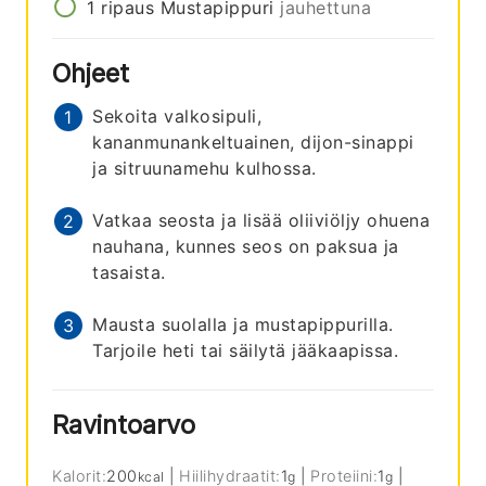
1
ripaus
Mustapippuri
jauhettuna
Ohjeet
Sekoita valkosipuli,
kananmunankeltuainen, dijon-sinappi
ja sitruunamehu kulhossa.
Vatkaa seosta ja lisää oliiviöljy ohuena
nauhana, kunnes seos on paksua ja
tasaista.
Mausta suolalla ja mustapippurilla.
Tarjoile heti tai säilytä jääkaapissa.
Ravintoarvo
Kalorit:
200
|
Hiilihydraatit:
1
|
Proteiini:
1
|
kcal
g
g