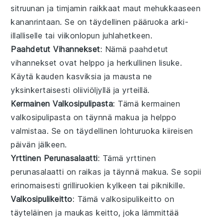
sitruunan
ja
timjamin
raikkaat maut mehukkaaseen
kananrintaan
. Se on täydellinen
pääruoka
arki-
illalliselle tai viikonlopun juhlahetkeen.
Paahdetut Vihannekset
: Nämä
paahdetut
vihannekset
ovat helppo ja herkullinen lisuke.
Käytä
kauden kasviksia
ja mausta ne
yksinkertaisesti
oliiviöljyllä
ja
yrteillä
.
Kermainen Valkosipulipasta
: Tämä
kermainen
valkosipulipasta
on täynnä makua ja helppo
valmistaa. Se on täydellinen
lohturuoka
kiireisen
päivän jälkeen.
Yrttinen Perunasalaatti
: Tämä
yrttinen
perunasalaatti
on raikas ja täynnä makua. Se sopii
erinomaisesti
grilliruokien
kylkeen tai
piknikille
.
Valkosipulikeitto
: Tämä
valkosipulikeitto
on
täyteläinen ja maukas
keitto
, joka lämmittää