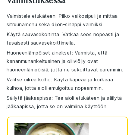
Valmistele etukäteen
: Pilko
valkosipuli
ja mittaa
sitruunamehu
sekä
dijon-sinappi
valmiiksi.
Käytä sauvasekoitinta
: Vatkaa seos nopeasti ja
tasaisesti
sauvasekoittimella
.
Huoneenlämpöiset ainekset
: Varmista, että
kananmunankeltuainen
ja
oliiviöljy
ovat
huoneenlämpöisiä, jotta ne sekoittuvat paremmin.
Valitse oikea kulho
: Käytä kapeaa ja korkeaa
kulhoa, jotta
aioli
emulgoituu nopeammin.
Säilytä jääkaapissa
: Tee
aioli
etukäteen ja säilytä
jääkaapissa, jotta se on valmiina käyttöön.