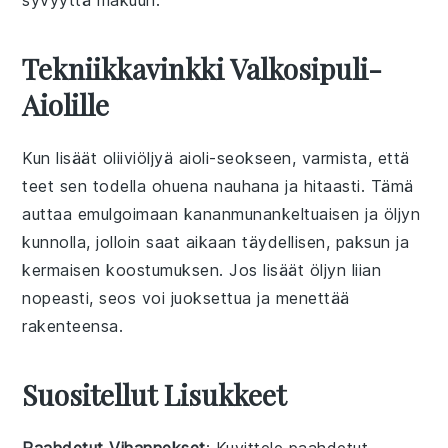
Tekniikkavinkki Valkosipuli-
Aiolille
Kun lisäät
oliiviöljyä
aioli
-seokseen, varmista, että
teet sen todella ohuena nauhana ja hitaasti. Tämä
auttaa emulgoimaan
kananmunankeltuaisen
ja
öljyn
kunnolla, jolloin saat aikaan täydellisen, paksun ja
kermaisen koostumuksen. Jos lisäät öljyn liian
nopeasti, seos voi juoksettua ja menettää
rakenteensa.
Suositellut Lisukkeet
Paahdetut Vihannekset
: Kuvittele
paahdetut