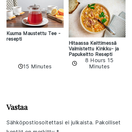
Kuuma Maustettu Tee -
resepti
Hitaassa Keittimessä
Valmistettu Kinkku- ja
Papukeitto Resepti
8 Hours 15
15 Minutes
Minutes
Reader
Interactions
Vastaa
Sähköpostiosoitettasi ei julkaista.
Pakolliset
kentät on merkitty
*