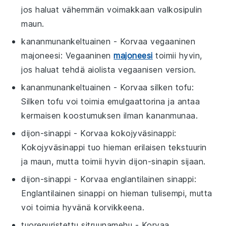
jos haluat vähemmän voimakkaan valkosipulin
maun.
kananmunankeltuainen
- Korvaa
vegaaninen
majoneesi
: Vegaaninen
majoneesi
toimii hyvin,
jos haluat tehdä aiolista vegaanisen version.
kananmunankeltuainen
- Korvaa
silken tofu
:
Silken tofu voi toimia emulgaattorina ja antaa
kermaisen koostumuksen ilman kananmunaa.
dijon-sinappi
- Korvaa
kokojyväsinappi
:
Kokojyväsinappi tuo hieman erilaisen tekstuurin
ja maun, mutta toimii hyvin dijon-sinapin sijaan.
dijon-sinappi
- Korvaa
englantilainen sinappi
:
Englantilainen sinappi on hieman tulisempi, mutta
voi toimia hyvänä korvikkeena.
tuorepuristettu sitruunamehu
- Korvaa