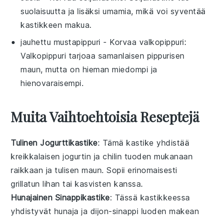
suolaisuutta ja lisäksi umamia, mikä voi syventää
kastikkeen makua.
jauhettu mustapippuri
- Korvaa
valkopippuri
:
Valkopippuri tarjoaa samanlaisen pippurisen
maun, mutta on hieman miedompi ja
hienovaraisempi.
Muita Vaihtoehtoisia Reseptejä
Tulinen Jogurttikastike
: Tämä
kastike
yhdistää
kreikkalaisen jogurtin
ja
chilin
tuoden mukanaan
raikkaan ja tulisen maun. Sopii erinomaisesti
grillatun lihan
tai
kasvisten
kanssa.
Hunajainen Sinappikastike
: Tässä
kastikkeessa
yhdistyvät
hunaja
ja
dijon-sinappi
luoden makean