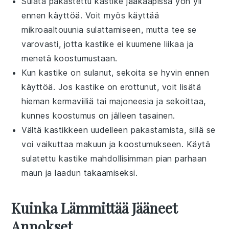
Sulata pakastettu kastike jääkaapissa yön yli
ennen käyttöä. Voit myös käyttää
mikroaaltouunia sulattamiseen, mutta tee se
varovasti, jotta kastike ei kuumene liikaa ja
menetä koostumustaan.
Kun kastike on sulanut, sekoita se hyvin ennen
käyttöä. Jos kastike on erottunut, voit lisätä
hieman
kermaviiliä
tai
majoneesia
ja sekoittaa,
kunnes koostumus on jälleen tasainen.
Vältä kastikkeen uudelleen pakastamista, sillä se
voi vaikuttaa makuun ja koostumukseen. Käytä
sulatettu kastike mahdollisimman pian parhaan
maun ja laadun takaamiseksi.
Kuinka Lämmittää Jääneet
Annokset