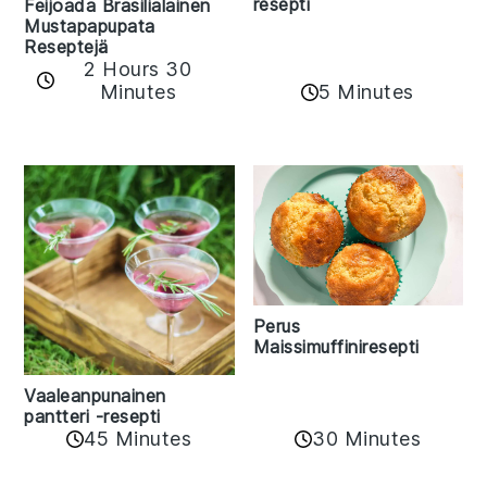
resepti
Feijoada Brasilialainen
Mustapapupata
Reseptejä
2 Hours 30
Minutes
5 Minutes
Perus
Maissimuffiniresepti
Vaaleanpunainen
pantteri -resepti
45 Minutes
30 Minutes