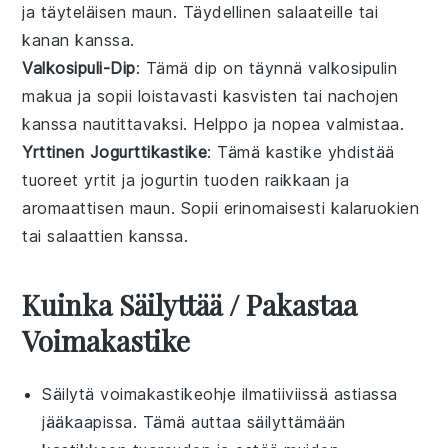
ja täyteläisen maun. Täydellinen
salaateille
tai
kanan
kanssa.
Valkosipuli-Dip
: Tämä
dip
on täynnä
valkosipulin
makua ja sopii loistavasti
kasvisten
tai
nachojen
kanssa nautittavaksi. Helppo ja nopea valmistaa.
Yrttinen Jogurttikastike
: Tämä
kastike
yhdistää
tuoreet yrtit
ja
jogurtin
tuoden raikkaan ja
aromaattisen maun. Sopii erinomaisesti
kalaruokien
tai
salaattien
kanssa.
Kuinka Säilyttää / Pakastaa
Voimakastike
Säilytä
voimakastikeohje
ilmatiiviissä astiassa
jääkaapissa. Tämä auttaa säilyttämään