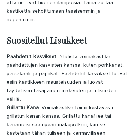
että ne ovat huoneenlämpöisiä. Tämä auttaa
kastiketta
sekoittumaan tasaisemmin ja
nopeammin.
Suositellut Lisukkeet
Paahdetut Kasvikset
: Yhdistä voimakastike
paahdettujen kasvisten
kanssa, kuten
porkkanat
,
parsakaali
, ja
paprikat
. Paahdetut kasvikset tuovat
esiin kastikkeen mausteisuuden ja luovat
täydellisen tasapainon
makeuden
ja
tulisuuden
välillä.
Grillattu Kana
: Voimakastike toimii loistavasti
grillatun kanan
kanssa. Grillattu
kanafilee
tai
kananreisi
saa upean makupotkun, kun se
kastetaan tähän tuliseen ja kermaviiliseen