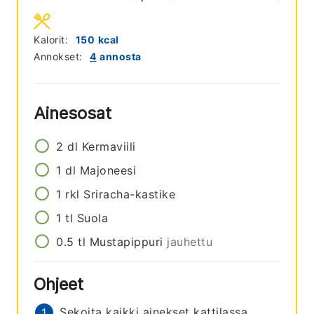
Kalorit:
150
kcal
Annokset:
4
annosta
Ainesosat
2
dl
Kermaviili
1
dl
Majoneesi
1
rkl
Sriracha-kastike
1
tl
Suola
0.5
tl
Mustapippuri
jauhettu
Ohjeet
Sekoita kaikki ainekset kattilassa.