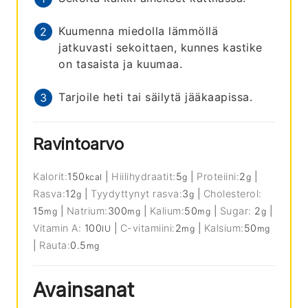
Kuumenna miedolla lämmöllä
jatkuvasti sekoittaen, kunnes kastike
on tasaista ja kuumaa.
Tarjoile heti tai säilytä jääkaapissa.
Ravintoarvo
Kalorit:
150
|
Hiilihydraatit:
5
|
Proteiini:
2
|
kcal
g
g
Rasva:
12
|
Tyydyttynyt rasva:
3
|
Cholesterol:
g
g
15
|
Natrium:
300
|
Kalium:
50
|
Sugar:
2
|
mg
mg
mg
g
Vitamin A:
100
|
C-vitamiini:
2
|
Kalsium:
50
IU
mg
mg
|
Rauta:
0.5
mg
Avainsanat