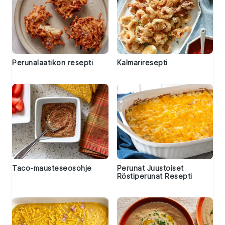
Perunalaatikon resepti
Kalmariresepti
Taco-mausteseosohje
Perunat Juustoiset
Röstiperunat Resepti