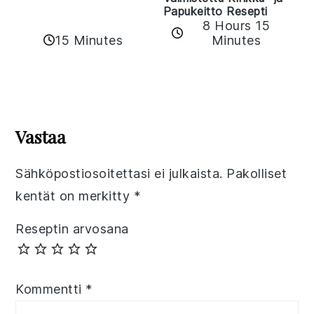
Papukeitto Resepti
8 Hours 15
15 Minutes
Minutes
Reader
Interactions
Vastaa
Sähköpostiosoitettasi ei julkaista.
Pakolliset
kentät on merkitty
*
Reseptin arvosana
Kommentti
*