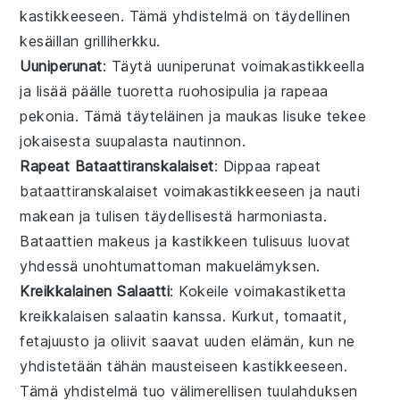
kastikkeeseen. Tämä yhdistelmä on täydellinen
kesäillan grilliherkku
.
Uuniperunat
: Täytä
uuniperunat
voimakastikkeella
ja lisää päälle
tuoretta ruohosipulia
ja
rapeaa
pekonia
. Tämä
täyteläinen
ja
maukas
lisuke tekee
jokaisesta suupalasta nautinnon.
Rapeat Bataattiranskalaiset
: Dippaa
rapeat
bataattiranskalaiset
voimakastikkeeseen ja nauti
makean
ja
tulisen
täydellisestä harmoniasta.
Bataattien
makeus
ja kastikkeen
tulisuus
luovat
yhdessä unohtumattoman makuelämyksen.
Kreikkalainen Salaatti
: Kokeile voimakastiketta
kreikkalaisen salaatin
kanssa.
Kurkut
,
tomaatit
,
fetajuusto
ja
oliivit
saavat uuden elämän, kun ne
yhdistetään tähän mausteiseen kastikkeeseen.
Tämä yhdistelmä tuo
välimerellisen
tuulahduksen