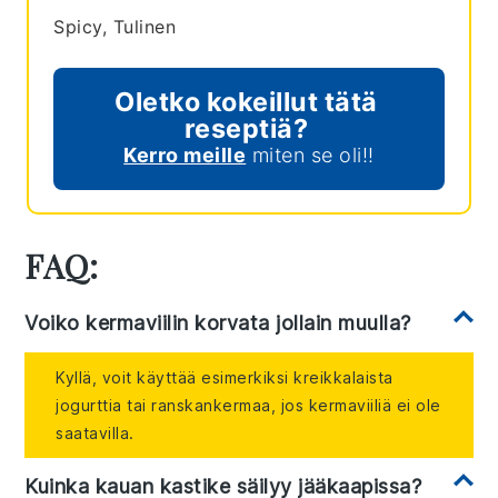
Spicy, Tulinen
Oletko kokeillut tätä
reseptiä?
Kerro meille
miten se oli!!
FAQ:
Voiko kermaviilin korvata jollain muulla?
Kyllä, voit käyttää esimerkiksi kreikkalaista
jogurttia tai ranskankermaa, jos kermaviiliä ei ole
saatavilla.
Kuinka kauan kastike säilyy jääkaapissa?