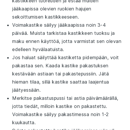
kastikkeen tuoreuden ja estää muiden
jääkaapissa olevien ruokien hajujen
sekoittumisen kastikkeeseen.
Voimakastike
säilyy jääkaapissa noin 3-4
päivää. Muista tarkistaa kastikkeen tuoksu ja
maku ennen käyttöä, jotta varmistat sen olevan
edelleen hyvälaatuista.
Jos haluat säilyttää kastiketta pidempään, voit
pakastaa sen. Kaada kastike pakastuksen
kestävään astiaan tai pakastepussiin. Jätä
hieman tilaa, sillä kastike saattaa laajentua
jäätyessään.
Merkitse pakastuspussi tai astia päivämäärällä,
jotta tiedät, milloin kastike on pakastettu.
Voimakastike
säilyy pakastimessa noin 1-2
kuukautta.