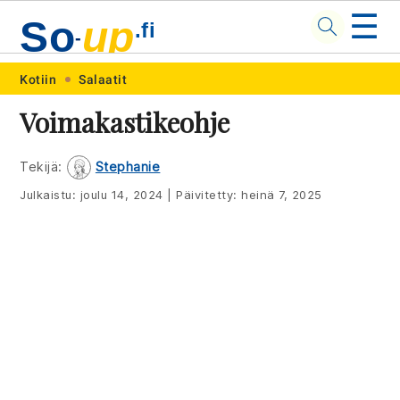
☰
So
up
.fi
-
Skip
Skip
Skip
Skip
Kotiin
Salaatit
to
to
to
to
Voimakastikeohje
primary
main
primary
footer
navigation
content
sidebar
Tekijä:
Stephanie
Julkaistu:
joulu 14, 2024
|
Päivitetty:
heinä 7, 2025