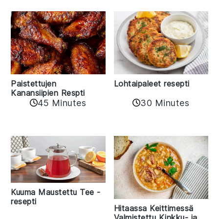
Paistettujen
Lohtaipaleet resepti
Kanansiipien Respti
45 Minutes
30 Minutes
Kuuma Maustettu Tee -
resepti
Hitaassa Keittimessä
Valmistettu Kinkku- ja