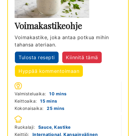
Voimakastikeohje
Voimakastike, joka antaa potkua mihin
tahansa ateriaan.
Tulosta resepti
Kiinnitä tämä
Hyppää kommentoimaan
minutes
Valmisteluaika:
10
mins
minutes
Keittoaika:
15
mins
minutes
Kokonaisaika:
25
mins
Ruokalaji:
Sauce, Kastike
Keittiö:
International, Kansainvälinen