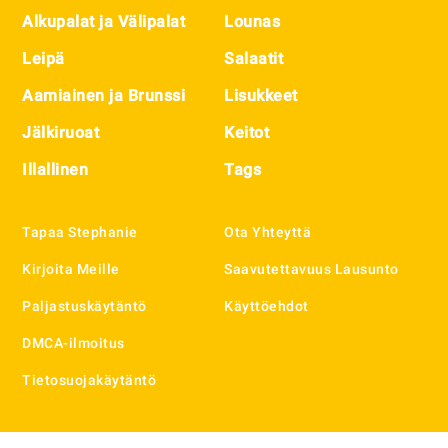
Alkupalat ja Välipalat
Lounas
Leipä
Salaatit
Aamiainen ja Brunssi
Lisukkeet
Jälkiruoat
Keitot
Illallinen
Tags
Tapaa Stephanie
Ota Yhteyttä
Kirjoita Meille
Saavutettavuus Lausunto
Paljastuskäytäntö
Käyttöehdot
DMCA-ilmoitus
Tietosuojakäytäntö