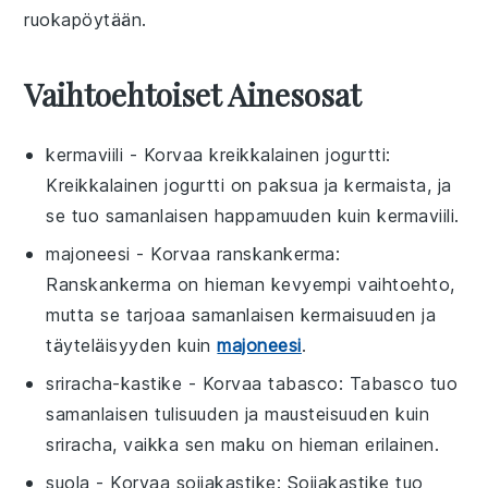
ruokapöytään.
Vaihtoehtoiset Ainesosat
kermaviili
- Korvaa
kreikkalainen jogurtti
:
Kreikkalainen jogurtti on paksua ja kermaista, ja
se tuo samanlaisen happamuuden kuin kermaviili.
majoneesi
- Korvaa
ranskankerma
:
Ranskankerma on hieman kevyempi vaihtoehto,
mutta se tarjoaa samanlaisen kermaisuuden ja
täyteläisyyden kuin
majoneesi
.
sriracha-kastike
- Korvaa
tabasco
: Tabasco tuo
samanlaisen tulisuuden ja mausteisuuden kuin
sriracha, vaikka sen maku on hieman erilainen.
suola
- Korvaa
soijakastike
: Soijakastike tuo