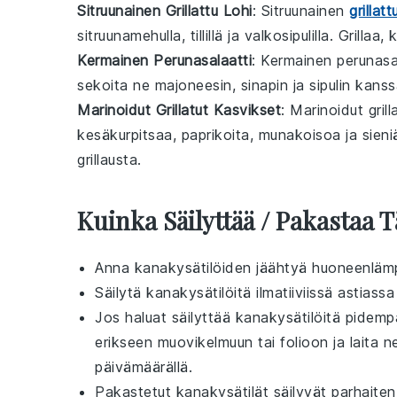
Sitruunainen Grillattu Lohi
: Sitruunainen
grillatt
sitruunamehulla
,
tillillä
ja
valkosipulilla
. Grillaa
Kermainen Perunasalaatti
: Kermainen perunasala
sekoita ne
majoneesin
,
sinapin
ja
sipulin
kanssa
Marinoidut Grillatut Kasvikset
: Marinoidut gril
kesäkurpitsaa
,
paprikoita
,
munakoisoa
ja
sieni
grillausta.
Kuinka Säilyttää / Pakastaa 
Anna
kanakysätilöiden
jäähtyä huoneenlämp
Säilytä
kanakysätilöitä
ilmatiiviissä astiass
Jos haluat säilyttää
kanakysätilöitä
pidempä
erikseen
muovikelmuun
tai
folioon
ja laita 
päivämäärällä.
Pakastetut
kanakysätilät
säilyvät parhaiten