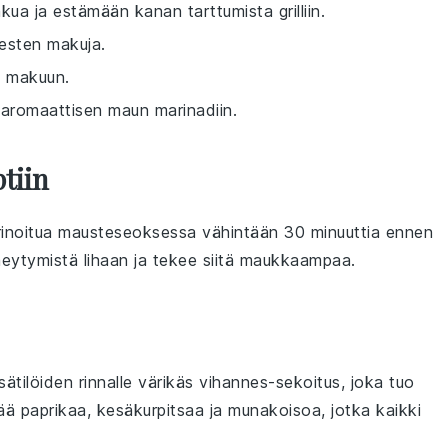
a ja estämään kanan tarttumista grilliin.
esten makuja.
ä makuun.
aromaattisen maun marinadiin.
tiin
rinoitua
mausteseoksessa
vähintään 30 minuuttia ennen
eytymistä lihaan ja tekee siitä maukkaampaa.
sätilöiden
rinnalle värikäs
vihannes
-sekoitus, joka tuo
tää
paprikaa
,
kesäkurpitsaa
ja
munakoisoa
, jotka kaikki