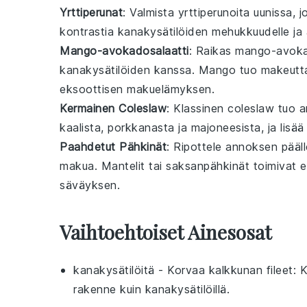
Yrttiperunat
: Valmista
yrttiperunoita
uunissa, j
kontrastia
kanakysätilöiden
mehukkuudelle ja 
Mango-avokadosalaatti
: Raikas
mango-avoka
kanakysätilöiden
kanssa.
Mango
tuo makeutt
eksoottisen makuelämyksen.
Kermainen Coleslaw
: Klassinen
coleslaw
tuo a
kaalista
,
porkkanasta
ja
majoneesista
, ja lisä
Paahdetut Pähkinät
: Ripottele annoksen pääl
makua.
Mantelit
tai
saksanpähkinät
toimivat e
säväyksen.
Vaihtoehtoiset Ainesosat
kanakysätilöitä
- Korvaa
kalkkunan fileet
: 
rakenne kuin kanakysätilöillä.