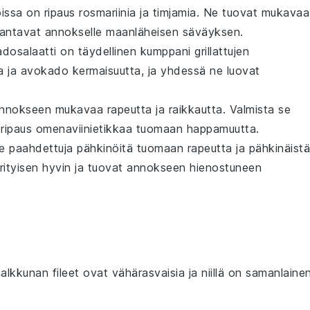
oissa on ripaus
rosmariinia
ja
timjamia
. Ne tuovat mukavaa
antavat annokselle maanläheisen säväyksen.
dosalaatti
on täydellinen kumppani
grillattujen
a ja
avokado
kermaisuutta, ja yhdessä ne luovat
nnokseen mukavaa rapeutta ja raikkautta. Valmista se
ä ripaus
omenaviinietikkaa
tuomaan happamuutta.
le
paahdettuja pähkinöitä
tuomaan rapeutta ja pähkinäistä
rityisen hyvin ja tuovat annokseen hienostuneen
Kalkkunan fileet ovat vähärasvaisia ja niillä on samanlaine