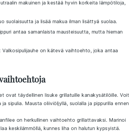
eutraalin makuinen ja kestää hyvin korkeita lämpötiloja,
uo suolaisuutta ja lisää makua ilman lisättyä suolaa.
ippuri antaa samanlaista mausteisuutta, mutta hieman
: Valkosipulijauhe on kätevä vaihtoehto, joka antaa
vaihtoehtoja
ovat täydellinen lisuke grillatuille kanakysätilöille. Voit
a
ja
sipulia
. Mausta oliiviöljyllä, suolalla ja pippurilla ennen
anfilee on herkullinen vaihtoehto grillattavaksi. Marinoi
illaa keskilämmöllä, kunnes liha on halutun kypsyistä.