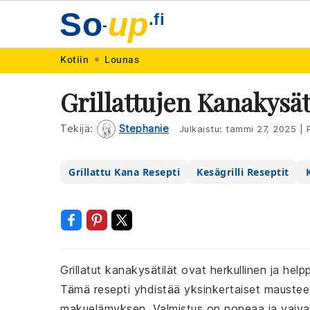
So
up
.fi
-
Skip
Skip
Skip
Skip
Kotiin
Lounas
to
to
to
to
Grillattujen Kanakysä
primary
main
primary
footer
navigation
content
sidebar
Tekijä:
Stephanie
Julkaistu:
tammi 27, 2025
|
P
Grillattu Kana Resepti
Kesägrilli Reseptit
Grillatut kanakysätilät ovat herkullinen ja helppo
Tämä resepti yhdistää yksinkertaiset mauste
makuelämyksen. Valmistus on nopeaa ja vaivat