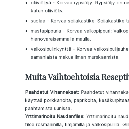
oliiviöljyä
- Korvaa
rypsiöljy
: Rypsiöljy on n
kuten oliiviöljy.
suolaa
- Korvaa
soijakastike
: Soijakastike t
mustapippuria
- Korvaa
valkopippuri
: Valkop
hienovaraisemmalla maulla.
valkosipulinkynttä
- Korvaa
valkosipulijauhe
samanlaista makua ilman murskaamista.
Muita Vaihtoehtoisia Resepti
Paahdetut Vihannekset
: Paahdetut vihannekset 
käyttää
porkkanoita
,
paprikoita
,
kesäkurpitsa
paahtamista uunissa.
Yrttimarinoitu Naudanfilee
: Yrttimarinoitu naud
filee
rosmariinilla
,
timjamilla
ja
valkosipulilla
. Gr