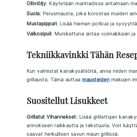
Oliiviöljy
: Käytetään marinadissa antamaan maku
Suola
: Perusmauste, joka korostaa muiden ain
Mustapippuri
: Lisää hieman potkua ja syvyytt
Valkosipuli
: Murskattuna antaa voimakkaan ja 
Tekniikkavinkki Tähän Resep
Kun valmistat
kanakysätilöitä
, anna niiden ma
grillausta. Tämä auttaa
mausteiden
makujen im
Suositellut Lisukkeet
Grillatut Vihannekset
: Lisää
grillattujen kanaky
annokseen raikkautta ja tekstuuria. Voit käyt
saavat herkullisen savun maun grillissä.