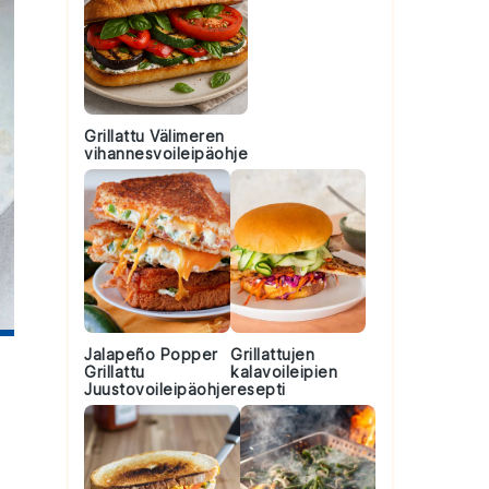
Grillattu Välimeren
vihannesvoileipäohje
Jalapeño Popper
Grillattujen
Grillattu
kalavoileipien
Juustovoileipäohje
resepti