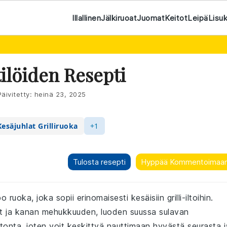
Illallinen
Jälkiruoat
Juomat
Keitot
Leipä
Lisu
tilöiden Resepti
äivitetty:
heinä 23, 2025
Kesäjuhlat Grilliruoka
+1
Tulosta resepti
Hyppää Kommentoimaa
 ruoka, joka sopii erinomaisesti kesäisiin grilli-iltoihin.
et ja kanan mehukkuuden, luoden suussa sulavan
onta, joten voit keskittyä nauttimaan hyvästä seurasta j