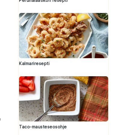
Perunalaatikon resepti
Kalmariresepti
n
Taco-mausteseosohje