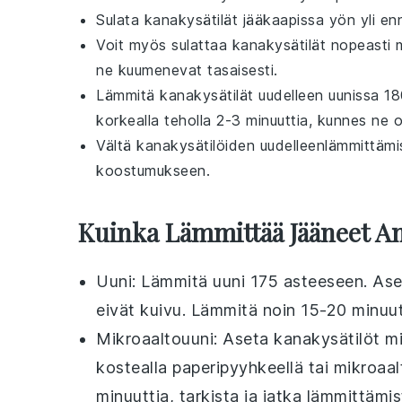
Sulata
kanakysätilät
jääkaapissa yön yli en
Voit myös sulattaa
kanakysätilät
nopeasti
ne kuumenevat tasaisesti.
Lämmitä
kanakysätilät
uudelleen
uunissa
180
korkealla teholla 2-3 minuuttia, kunnes ne o
Vältä
kanakysätilöiden
uudelleenlämmittämist
koostumukseen.
Kuinka Lämmittää Jääneet A
Uuni
: Lämmitä uuni 175 asteeseen. As
eivät kuivu. Lämmitä noin 15-20 minuut
Mikroaaltouuni
: Aseta
kanakysätilöt
mi
kostealla paperipyyhkeellä tai mikroaa
minuuttia, tarkista ja jatka lämmittäm