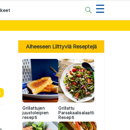
☰
kkeet
Primary
Sidebar
Aiheeseen Liittyviä Reseptejä
n
Grillattujen
Grillattu
juustoleipien
Parsakaalisalaatti
resepti
Resepti
a