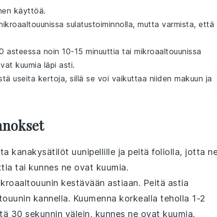
nen käyttöä.
mikroaaltouunissa
sulatustoiminnolla, mutta varmista, että
 asteessa noin 10-15 minuuttia tai
mikroaaltouunissa
vat kuumia läpi asti.
ä useita kertoja, sillä se voi vaikuttaa niiden makuun ja
nnokset
eta
kanakysätilöt
uunipellille ja peitä foliolla, jotta n
tia tai kunnes ne ovat kuumia.
kroaaltouunin kestävään astiaan. Peitä astia
ltouunin kannella. Kuumenna korkealla teholla 1-2
istä 30 sekunnin välein, kunnes ne ovat kuumia.