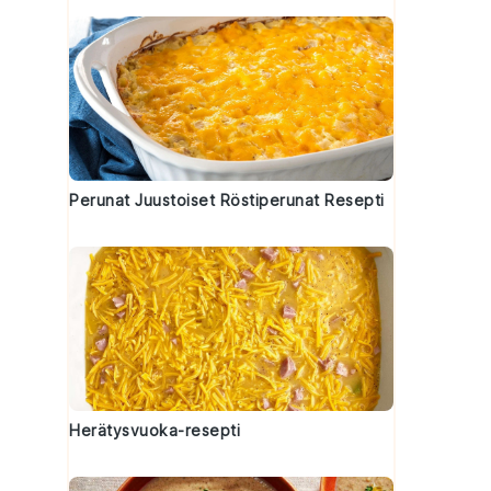
Perunat Juustoiset Röstiperunat Resepti
Herätysvuoka-resepti