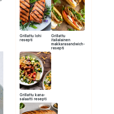
Grillattu lohi
Grillattu
resepti
italialainen
makkarasandwich-
resepti
Grillattu kana-
salaatti resepti