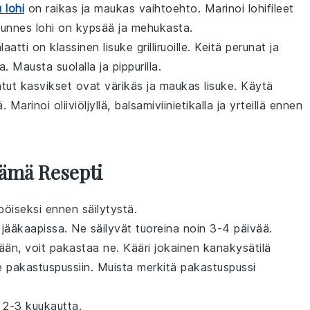
u lohi
on raikas ja maukas vaihtoehto. Marinoi lohifileet
, kunnes lohi on kypsää ja mehukasta.
atti on klassinen lisuke grilliruoille. Keitä
perunat
ja
. Mausta suolalla ja pippurilla.
latut kasvikset ovat värikäs ja maukas lisuke. Käytä
ä
. Marinoi oliiviöljyllä, balsamiviinietikalla ja yrteillä ennen
Tämä Resepti
öiseksi ennen säilytystä.
a jääkaapissa. Ne säilyvät tuoreina noin 3-4 päivää.
än, voit pakastaa ne. Kääri jokainen
kanakysätilä
ne pakastuspussiin. Muista merkitä pakastuspussi
 2-3 kuukautta.