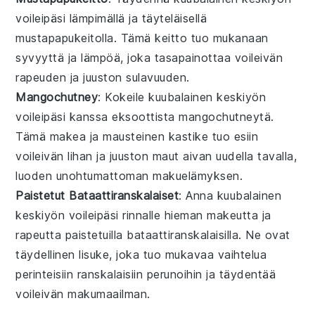
voileipä
si lämpimällä ja täyteläisellä
mustapapukeitolla
. Tämä
keitto
tuo mukanaan
syvyyttä ja lämpöä, joka tasapainottaa voileivän
rapeuden ja juuston sulavuuden.
Mangochutney
: Kokeile
kuubalainen keskiyön
voileipä
si kanssa eksoottista
mangochutneytä
.
Tämä makea ja mausteinen
kastike
tuo esiin
voileivän
lihan
ja
juuston
maut aivan uudella tavalla,
luoden unohtumattoman makuelämyksen.
Paistetut Bataattiranskalaiset
: Anna
kuubalainen
keskiyön voileipä
si rinnalle hieman makeutta ja
rapeutta
paistetuilla bataattiranskalaisilla
. Ne ovat
täydellinen
lisuke
, joka tuo mukavaa vaihtelua
perinteisiin
ranskalaisiin perunoihin
ja täydentää
voileivän makumaailman.