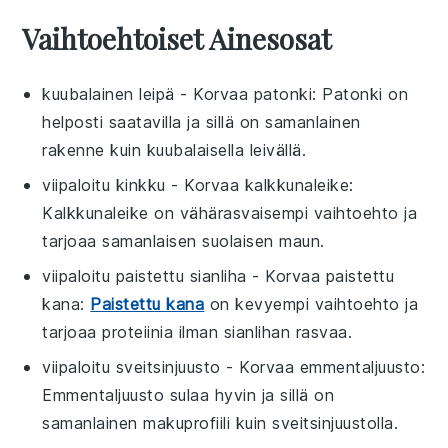
Vaihtoehtoiset Ainesosat
kuubalainen leipä
- Korvaa
patonki
: Patonki on
helposti saatavilla ja sillä on samanlainen
rakenne kuin kuubalaisella leivällä.
viipaloitu kinkku
- Korvaa
kalkkunaleike
:
Kalkkunaleike on vähärasvaisempi vaihtoehto ja
tarjoaa samanlaisen suolaisen maun.
viipaloitu paistettu sianliha
- Korvaa
paistettu
kana
:
Paistettu kana
on kevyempi vaihtoehto ja
tarjoaa proteiinia ilman sianlihan rasvaa.
viipaloitu sveitsinjuusto
- Korvaa
emmentaljuusto
:
Emmentaljuusto sulaa hyvin ja sillä on
samanlainen makuprofiili kuin sveitsinjuustolla.