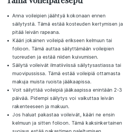
Anna
voileipien
jäähtyä kokonaan ennen
säilytystä. Tämä estää kosteuden kertymisen ja
pitää
leivän
rapeana.
Kääri jokainen
voileipä
erikseen
kelmuun
tai
folioon
. Tämä auttaa säilyttämään
voileipien
tuoreuden ja estää niiden kuivumisen.
Säilytä
voileivät
ilmatiiviissä
säilytysastiassa
tai
muovipussissa
. Tämä estää
voileipiä
ottamasta
makuja muista
ruoista
jääkaapissa.
Voit säilyttää
voileipiä
jääkaapissa enintään 2-3
päivää. Pidempi säilytys voi vaikuttaa
leivän
rakenteeseen ja makuun.
Jos haluat
pakastaa
voileivät
, kääri ne ensin
kelmuun
ja sitten
folioon
. Tämä kaksinkertainen
suojaus estää
pakastimen
paleltumisen.