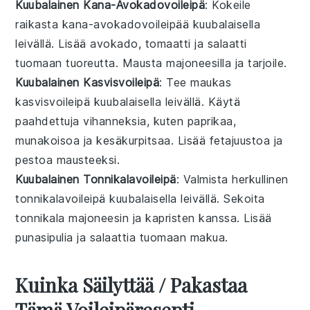
Kuubalainen Kana-Avokadovoileipä
: Kokeile
raikasta
kana
-avokadovoileipää kuubalaisella
leivällä. Lisää
avokado
,
tomaatti
ja
salaatti
tuomaan tuoreutta. Mausta
majoneesilla
ja tarjoile.
Kuubalainen Kasvisvoileipä
: Tee maukas
kasvisvoileipä kuubalaisella leivällä. Käytä
paahdettuja vihanneksia
, kuten
paprikaa
,
munakoisoa
ja
kesäkurpitsaa
. Lisää
fetajuustoa
ja
pestoa
mausteeksi.
Kuubalainen Tonnikalavoileipä
: Valmista herkullinen
tonnikala
voileipä kuubalaisella leivällä. Sekoita
tonnikala
majoneesin
ja
kapristen
kanssa. Lisää
punasipulia
ja
salaattia
tuomaan makua.
Kuinka Säilyttää / Pakastaa
Tämä Voileipäresepti