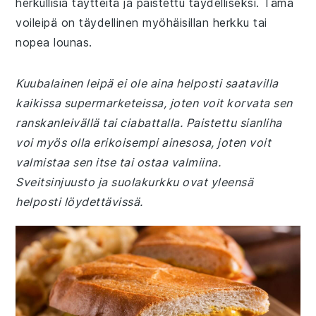
herkullisia täytteitä ja paistettu täydelliseksi. Tämä
voileipä on täydellinen myöhäisillan herkku tai
nopea lounas.
Kuubalainen leipä ei ole aina helposti saatavilla
kaikissa supermarketeissa, joten voit korvata sen
ranskanleivällä tai ciabattalla. Paistettu sianliha
voi myös olla erikoisempi ainesosa, joten voit
valmistaa sen itse tai ostaa valmiina.
Sveitsinjuusto ja suolakurkku ovat yleensä
helposti löydettävissä.