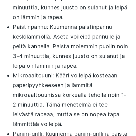
minuuttia, kunnes
juusto
on sulanut ja
leipä
on lämmin ja rapea.
Paistinpannu
: Kuumenna paistinpannu
keskilämmöllä. Aseta
voileipä
pannulle ja
peitä kannella. Paista molemmin puolin noin
3-4 minuuttia, kunnes
juusto
on sulanut ja
leipä
on lämmin ja rapea.
Mikroaaltouuni
: Kääri
voileipä
kosteaan
paperipyyhkeeseen ja lämmitä
mikroaaltouunissa korkealla teholla noin 1-
2 minuuttia. Tämä menetelmä ei tee
leivästä
rapeaa, mutta se on nopea tapa
lämmittää
voileipä
.
Panini-grilli
: Kuumenna panini-grilli ja paista