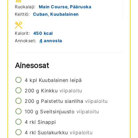
Ruokalaji:
Main Course, Pääruoka
Keittiö:
Cuban, Kuubalainen
Kalorit:
450
kcal
Annokset:
4
annosta
Ainesosat
4
kpl
Kuubalainen leipä
200
g
Kinkku
viipaloitu
200
g
Paistettu sianliha
viipaloitu
100
g
Sveitsinjuusto
viipaloitu
4
rkl
Sinappi
4
rkl
Suolakurkku
viipaloitu