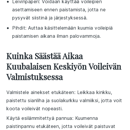
Leivinpaperi
: Voidaan käyttää voileipien
asettamiseen ennen paistamista, jotta ne
pysyvät siistinä ja järjestyksessä.
Pihdit
: Auttaa käsittelemään kuumia voileipiä
paistamisen aikana ilman palovammoja.
Kuinka Säästää Aikaa
Kuubalaisen Keskiyön Voileivän
Valmistuksessa
Valmistele ainekset etukäteen
: Leikkaa
kinkku
,
paistettu sianliha
ja
suolakurkku
valmiiksi, jotta voit
koota
voileivät
nopeasti.
Käytä esilämmitettyä pannua
: Kuumenna
paistinpannu
etukäteen, jotta
voileivät
paistuvat