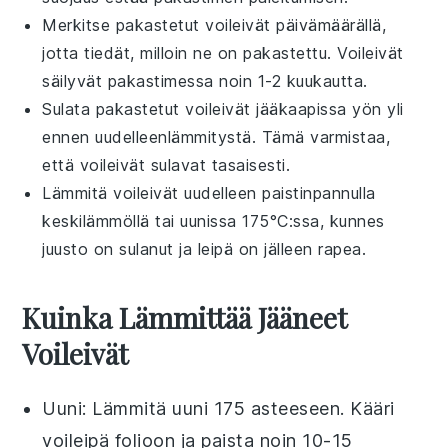
Merkitse
pakastetut voileivät
päivämäärällä,
jotta tiedät, milloin ne on pakastettu.
Voileivät
säilyvät pakastimessa noin 1-2 kuukautta.
Sulata
pakastetut voileivät
jääkaapissa yön yli
ennen uudelleenlämmitystä. Tämä varmistaa,
että
voileivät
sulavat tasaisesti.
Lämmitä
voileivät
uudelleen
paistinpannulla
keskilämmöllä tai
uunissa
175°C:ssa, kunnes
juusto
on sulanut ja
leipä
on jälleen rapea.
Kuinka Lämmittää Jääneet
Voileivät
Uuni
: Lämmitä uuni 175 asteeseen. Kääri
voileipä
folioon ja paista noin 10-15