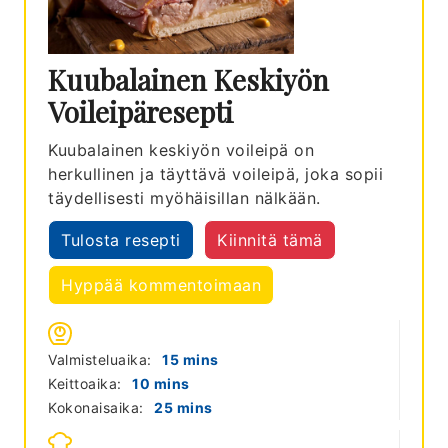
Kuubalainen Keskiyön
Voileipäresepti
Kuubalainen keskiyön voileipä on
herkullinen ja täyttävä voileipä, joka sopii
täydellisesti myöhäisillan nälkään.
Tulosta resepti
Kiinnitä tämä
Hyppää kommentoimaan
minutes
Valmisteluaika:
15
mins
minutes
Keittoaika:
10
mins
minutes
Kokonaisaika:
25
mins