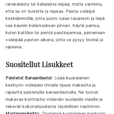
ranskalaista tai italialaista leipää, mutta varmista,
että se on tuoretta ja rapeaa. Paista
voileipä
keskilämmöllä, jotta
juusto
sulaa tasaisesti ja
leipä
saa kauniin kullanruskean pinnan. Käytä painoa,
kuten kattilaa tai pientä paistinpannua, painamaan
voileipää paiston aikana, jotta se pysyy tiiviinä ja
rapeana.
Suositellut Lisukkeet
Paistetut Banaanilastut
: Lisää
kuubalainen
keskiyön voileipä
si rinnalle ripaus makeutta ja
rapeutta
paistetuilla banaanilastuilla
. Ne tuovat
mukavaa kontrastia voileivän suolaisille mauille ja
tekevät kokonaisuudesta täydellisen nautinnon.
Mustapapukeitto
: Täydennä
kuubalainen keskiyön