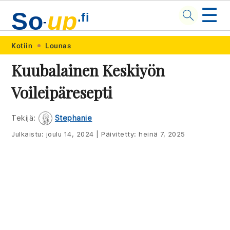
☰
So
up
.fi
-
Skip
Skip
Skip
Skip
Kotiin
Lounas
to
to
to
to
Kuubalainen Keskiyön
primary
main
primary
footer
Voileipäresepti
navigation
content
sidebar
Tekijä:
Stephanie
Julkaistu:
joulu 14, 2024
|
Päivitetty:
heinä 7, 2025