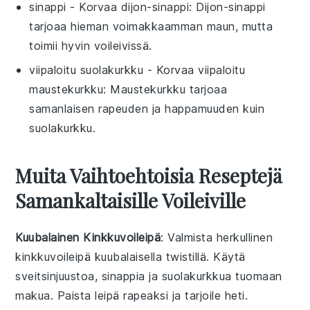
sinappi
- Korvaa
dijon-sinappi
: Dijon-sinappi
tarjoaa hieman voimakkaamman maun, mutta
toimii hyvin voileivissä.
viipaloitu suolakurkku
- Korvaa
viipaloitu
maustekurkku
: Maustekurkku tarjoaa
samanlaisen rapeuden ja happamuuden kuin
suolakurkku.
Muita Vaihtoehtoisia Reseptejä
Samankaltaisille Voileiville
Kuubalainen Kinkkuvoileipä
: Valmista herkullinen
kinkku
voileipä kuubalaisella twistillä. Käytä
sveitsinjuustoa
,
sinappia
ja
suolakurkkua
tuomaan
makua. Paista leipä rapeaksi ja tarjoile heti.