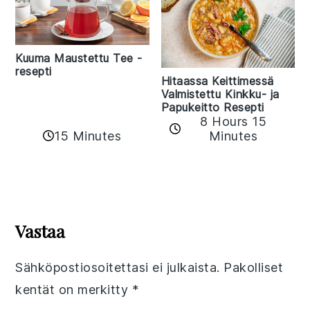
Kuuma Maustettu Tee -
resepti
Hitaassa Keittimessä
Valmistettu Kinkku- ja
Papukeitto Resepti
8 Hours 15
15 Minutes
Minutes
Reader
Interactions
Vastaa
Sähköpostiosoitettasi ei julkaista.
Pakolliset
kentät on merkitty
*