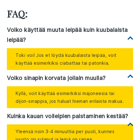
FAQ:
Voiko käyttää muuta leipää kuin kuubalaista
leipää?
Toki voi! Jos et löydä kuubalaista leipää, voit
käyttää esimerkiksi ciabattaa tai patonkia.
Voiko sinapin korvata jollain muulla?
Kyllä, voit käyttää esimerkiksi majoneesia tai
dijon-sinappia, jos haluat hieman erilaista makua.
Kuinka kauan voileipien paistaminen kestää?
Yleensä noin 3-4 minuuttia per puoli, kunnes
juusto on sulanut ja leipä on rapea.