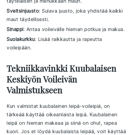
täyteläisen ja mehukkaan maun.
Sveitsinjuusto
: Sulava juusto, joka yhdistää kaikki
maut täydellisesti.
Sinappi
: Antaa voileivälle hieman potkua ja makua.
Suolakurkku
: Lisää raikkautta ja rapeutta
voileipään.
Tekniikkavinkki Kuubalaisen
Keskiyön Voileivän
Valmistukseen
Kun valmistat
kuubalainen leipä
-voileipiä, on
tärkeää käyttää oikeanlaista
leipä
. Kuubalainen
leipä on hieman makeaa ja siinä on ohut, rapea
kuori. Jos et löydä kuubalaista leipää, voit käyttää