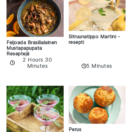
Sitruunatippo Martini -
resepti
Feijoada Brasilialainen
Mustapapupata
Reseptejä
2 Hours 30
Minutes
5 Minutes
Perus