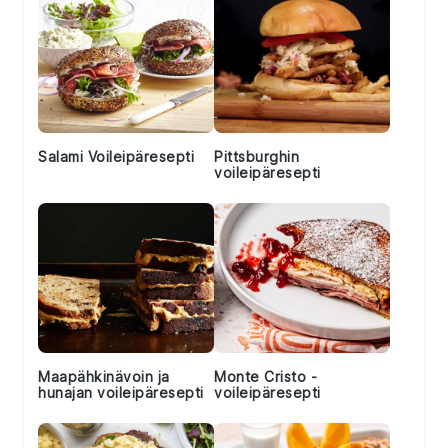
Salami Voileipäresepti
Pittsburghin
voileipäresepti
Maapähkinävoin ja
Monte Cristo -
hunajan voileipäresepti
voileipäresepti