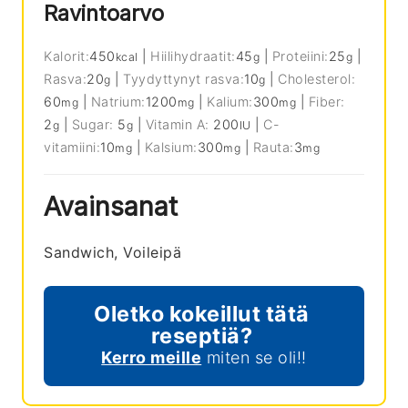
Ravintoarvo
Kalorit:
450
|
Hiilihydraatit:
45
|
Proteiini:
25
|
kcal
g
g
Rasva:
20
|
Tyydyttynyt rasva:
10
|
Cholesterol:
g
g
60
|
Natrium:
1200
|
Kalium:
300
|
Fiber:
mg
mg
mg
2
|
Sugar:
5
|
Vitamin A:
200
|
C-
g
g
IU
vitamiini:
10
|
Kalsium:
300
|
Rauta:
3
mg
mg
mg
Avainsanat
Sandwich, Voileipä
Oletko kokeillut tätä
reseptiä?
Kerro meille
miten se oli!!