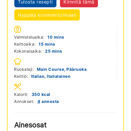
Tulosta resepti
Kiinnitä tämä
Hyppää kommentoimaan
minutes
Valmisteluaika:
10
mins
minutes
Keittoaika:
15
mins
minutes
Kokonaisaika:
25
mins
Ruokalaji:
Main Course, Pääruoka
Keittiö:
Italian, Italialainen
Kalorit:
350
kcal
Annokset:
4
annosta
Ainesosat