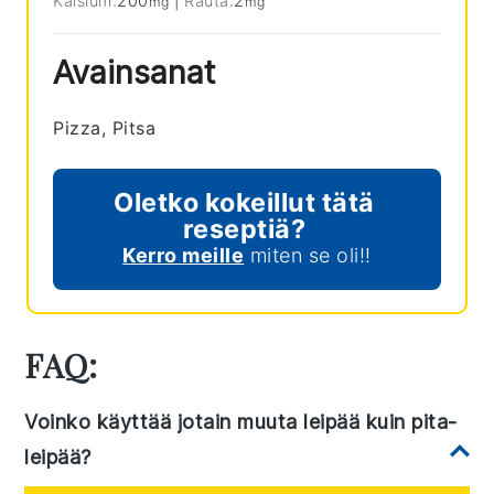
Kalsium:
200
|
Rauta:
2
mg
mg
Avainsanat
Pizza, Pitsa
Oletko kokeillut tätä
reseptiä?
Kerro meille
miten se oli!!
FAQ:
Voinko käyttää jotain muuta leipää kuin pita-
leipää?