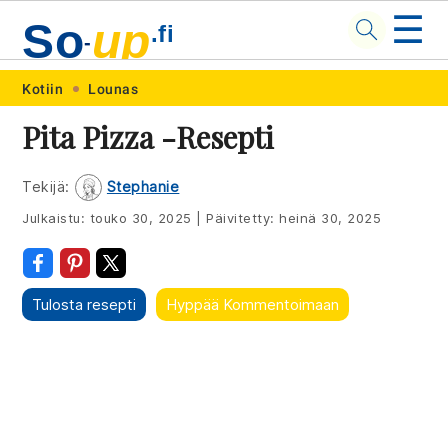
☰
So
up
.fi
-
Skip
Skip
Skip
Skip
Kotiin
Lounas
to
to
to
to
Pita Pizza -resepti
primary
main
primary
footer
navigation
content
sidebar
Tekijä:
Stephanie
Julkaistu:
touko 30, 2025
|
Päivitetty:
heinä 30, 2025
Tulosta resepti
Hyppää Kommentoimaan