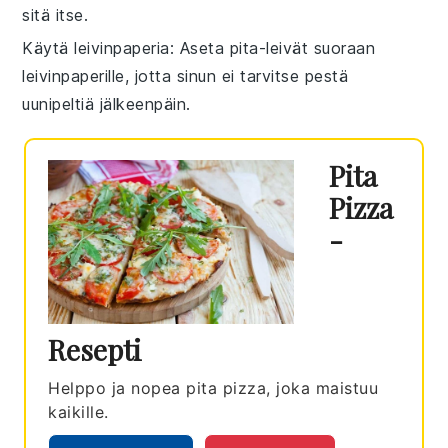
sitä itse.
Käytä leivinpaperia
: Aseta
pita-leivät
suoraan
leivinpaperille, jotta sinun ei tarvitse pestä
uunipeltiä jälkeenpäin.
Pita
Pizza
-
Resepti
Helppo ja nopea pita pizza, joka maistuu
kaikille.