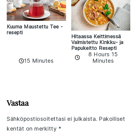
Kuuma Maustettu Tee -
resepti
Hitaassa Keittimessä
Valmistettu Kinkku- ja
Papukeitto Resepti
8 Hours 15
15 Minutes
Minutes
Reader
Interactions
Vastaa
Sähköpostiosoitettasi ei julkaista.
Pakolliset
kentät on merkitty
*