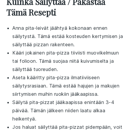
Kuinka Säilyttää / Pakastaa
Tämä Resepti
Anna
pita-leivät
jäähtyä kokonaan ennen
säilytystä. Tämä estää kosteuden kertymisen ja
säilyttää
pizzan
rakenteen.
Kääri jokainen
pita-pizza
tiiviisti
muovikelmuun
tai
folioon
. Tämä suojaa niitä kuivumiselta ja
säilyttää tuoreuden.
Aseta kääritty
pita-pizza
ilmatiiviiseen
säilytysrasiaan
. Tämä estää hajujen ja makujen
siirtymisen muihin ruokiin jääkaapissa.
Säilytä
pita-pizzat
jääkaapissa enintään 3-4
päivää. Tämän jälkeen niiden laatu alkaa
heikentyä.
Jos haluat säilyttää
pita-pizzat
pidempään, voit