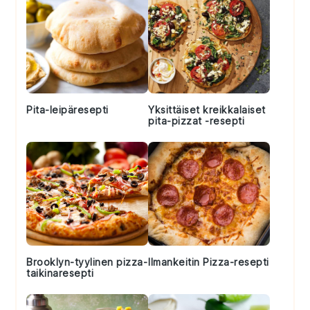
Pita-leipäresepti
Yksittäiset kreikkalaiset
pita-pizzat -resepti
Brooklyn-tyylinen pizza-
Ilmankeitin Pizza-resepti
taikinaresepti