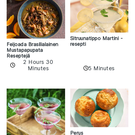
Sitruunatippo Martini -
resepti
Feijoada Brasilialainen
Mustapapupata
Reseptejä
2 Hours 30
Minutes
5 Minutes
Perus