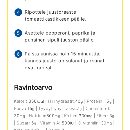
Ripottele juustoraaste
tomaattikastikkeen päälle.
Asettele pepperoni, paprika ja
punainen sipuli juuston päälle.
Paista uunissa noin 15 minuuttia,
kunnes juusto on sulanut ja reunat
ovat rapeat.
Ravintoarvo
Kalorit:
350
|
Hiilihydraatit:
40
|
Proteiini:
15
|
kcal
g
g
Rasva:
15
|
Tyydyttynyt rasva:
7
|
Cholesterol:
g
g
30
|
Natrium:
800
|
Kalium:
300
|
Fiber:
3
mg
mg
mg
g
|
Sugar:
5
|
Vitamin A:
500
|
C-vitamiini:
30
|
g
IU
mg