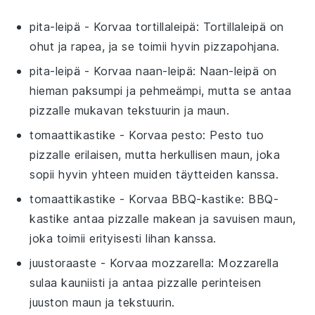
pita-leipä
- Korvaa
tortillaleipä
: Tortillaleipä on
ohut ja rapea, ja se toimii hyvin pizzapohjana.
pita-leipä
- Korvaa
naan-leipä
: Naan-leipä on
hieman paksumpi ja pehmeämpi, mutta se antaa
pizzalle mukavan tekstuurin ja maun.
tomaattikastike
- Korvaa
pesto
: Pesto tuo
pizzalle erilaisen, mutta herkullisen maun, joka
sopii hyvin yhteen muiden täytteiden kanssa.
tomaattikastike
- Korvaa
BBQ-kastike
: BBQ-
kastike antaa pizzalle makean ja savuisen maun,
joka toimii erityisesti lihan kanssa.
juustoraaste
- Korvaa
mozzarella
: Mozzarella
sulaa kauniisti ja antaa pizzalle perinteisen
juuston maun ja tekstuurin.