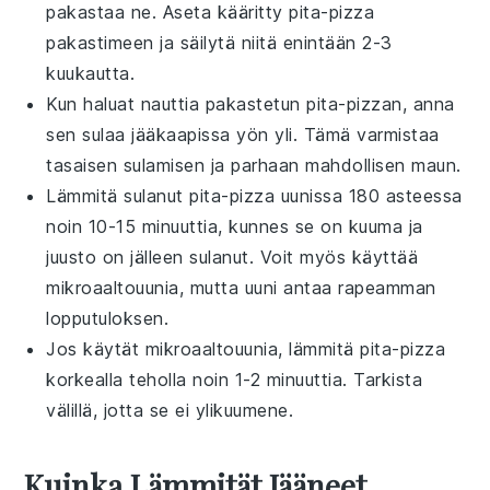
pakastaa ne. Aseta kääritty
pita-pizza
pakastimeen ja säilytä niitä enintään 2-3
kuukautta.
Kun haluat nauttia pakastetun
pita-pizzan
, anna
sen sulaa jääkaapissa yön yli. Tämä varmistaa
tasaisen sulamisen ja parhaan mahdollisen maun.
Lämmitä sulanut
pita-pizza
uunissa 180 asteessa
noin 10-15 minuuttia, kunnes se on kuuma ja
juusto on jälleen sulanut. Voit myös käyttää
mikroaaltouunia
, mutta uuni antaa rapeamman
lopputuloksen.
Jos käytät
mikroaaltouunia
, lämmitä
pita-pizza
korkealla teholla noin 1-2 minuuttia. Tarkista
välillä, jotta se ei ylikuumene.
Kuinka Lämmität Jääneet