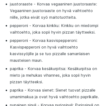
juustoraaste
- Korvaa
vegaaninen juustoraaste
:
Vegaaninen juustoraaste on hyvä vaihtoehto
niille, jotka eivät syö maitotuotteita.
pepperoni
- Korvaa
kinkku
: Kinkku on miedompi
vaihtoehto, joka sopii hyvin pizzan täytteeksi.
pepperoni
- Korvaa
kasvispepperoni
:
Kasvispepperoni on hyvä vaihtoehto
kasvissyöjille ja se tuo pizzalle samanlaisen
mausteisen maun.
paprika
- Korvaa
kesäkurpitsa
: Kesäkurpitsa on
mieto ja mehukas vihannes, joka sopii hyvin
pizzan täytteeksi.
paprika
- Korvaa
sienet
: Sienet tuovat pizzalle
umamimakua ja ovat hyvä vaihtoehto paprikalle.
punainen sipuli
- Korvaa
purjosipuli
: Purjosipuli on