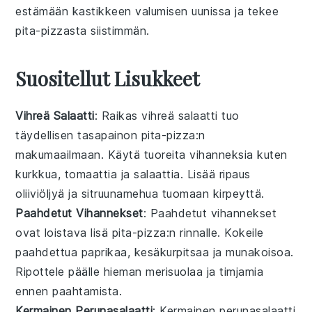
estämään kastikkeen valumisen uunissa ja tekee
pita-pizzasta
siistimmän.
Suositellut Lisukkeet
Vihreä Salaatti
: Raikas
vihreä salaatti
tuo
täydellisen tasapainon
pita-pizza
:n
makumaailmaan. Käytä
tuoreita vihanneksia
kuten
kurkkua
,
tomaattia
ja
salaattia
. Lisää ripaus
oliiviöljyä
ja
sitruunamehua
tuomaan kirpeyttä.
Paahdetut Vihannekset
: Paahdetut
vihannekset
ovat loistava lisä
pita-pizza
:n rinnalle. Kokeile
paahdettua paprikaa
,
kesäkurpitsaa
ja
munakoisoa
.
Ripottele päälle hieman
merisuolaa
ja
timjamia
ennen paahtamista.
Kermainen Perunasalaatti
: Kermainen
perunasalaatti