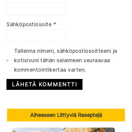
Sähköpostiosoite
*
Tallenna nimeni, sähköpostiosoitteeni ja
kotisivuni tähän selaimeen seuraavaa
kommentointikertaa varten.
Primary
Aiheeseen Liittyviä Reseptejä
Sidebar