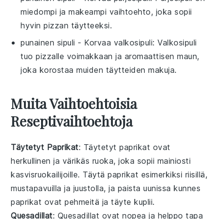
miedompi ja makeampi vaihtoehto, joka sopii
hyvin pizzan täytteeksi.
punainen sipuli
- Korvaa
valkosipuli
: Valkosipuli
tuo pizzalle voimakkaan ja aromaattisen maun,
joka korostaa muiden täytteiden makuja.
Muita Vaihtoehtoisia
Reseptivaihtoehtoja
Täytetyt Paprikat
: Täytetyt paprikat ovat
herkullinen ja värikäs
ruoka
, joka sopii mainiosti
kasvisruokailijoille
. Täytä paprikat esimerkiksi
riisillä
,
mustapavuilla
ja
juustolla
, ja paista uunissa kunnes
paprikat ovat pehmeitä ja täyte kuplii.
Quesadillat
: Quesadillat ovat nopea ja helppo tapa