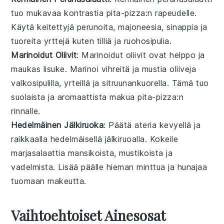
tuo mukavaa kontrastia
pita-pizza
:n rapeudelle.
Käytä
keitettyjä perunoita
,
majoneesia
,
sinappia
ja
tuoreita yrttejä
kuten
tilliä
ja
ruohosipulia
.
Marinoidut Oliivit
: Marinoidut
oliivit
ovat helppo ja
maukas lisuke. Marinoi
vihreitä
ja
mustia oliiveja
valkosipulilla
,
yrteillä
ja
sitruunankuorella
. Tämä tuo
suolaista ja aromaattista makua
pita-pizza
:n
rinnalle.
Hedelmäinen Jälkiruoka
: Päätä ateria kevyellä ja
raikkaalla
hedelmäisellä jälkiruoalla
. Kokeile
marjasalaattia
mansikoista
,
mustikoista
ja
vadelmista
. Lisää päälle hieman
minttua
ja
hunajaa
tuomaan makeutta.
Vaihtoehtoiset Ainesosat