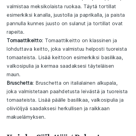
valmistaa
meksikolaista ruokaa
. Täytä
tortillat
esimerkiksi
kanalla
,
juustolla
ja
paprikalla
, ja paista
pannulla kunnes juusto on sulanut ja tortillat ovat
rapeita.
Tomaattikeitto
: Tomaattikeitto on klassinen ja
lohduttava
keitto
, joka valmistuu helposti tuoreista
tomaateista
. Lisää keittoon esimerkiksi
basilikaa
,
valkosipulia
ja
kermaa
saadaksesi täyteläisen
maun.
Bruschetta
: Bruschetta on italialainen
alkupala
,
joka valmistetaan paahdetusta
leivästä
ja tuoreista
tomaateista
. Lisää päälle
basilikaa
,
valkosipulia
ja
oliiviöljyä
saadaksesi herkullisen ja raikkaan
makuelämyksen.