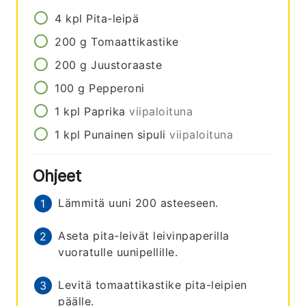
4
kpl
Pita-leipä
200
g
Tomaattikastike
200
g
Juustoraaste
100
g
Pepperoni
1
kpl
Paprika
viipaloituna
1
kpl
Punainen sipuli
viipaloituna
Ohjeet
Lämmitä uuni 200 asteeseen.
Aseta pita-leivät leivinpaperilla
vuoratulle uunipellille.
Levitä tomaattikastike pita-leipien
päälle.