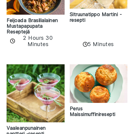
Sitruunatippo Martini -
resepti
Feijoada Brasilialainen
Mustapapupata
Reseptejä
2 Hours 30
Minutes
5 Minutes
Perus
Maissimuffiniresepti
Vaaleanpunainen
pantteri -resepti