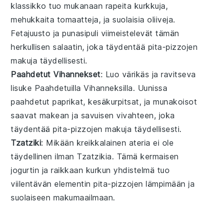
klassikko
tuo mukanaan
rapeita
kurkkuja
,
mehukkaita
tomaatteja
, ja
suolaisia
oliiveja
.
Fetajuusto
ja
punasipuli
viimeistelevät tämän
herkullisen
salaatin
, joka täydentää pita-pizzojen
makuja
täydellisesti.
Paahdetut Vihannekset
: Luo
värikäs
ja
ravitseva
lisuke
Paahdetuilla Vihanneksilla
.
Uunissa
paahdetut
paprikat
,
kesäkurpitsat
, ja
munakoisot
saavat
makean
ja
savuisen
vivahteen
, joka
täydentää pita-pizzojen
makuja
täydellisesti
.
Tzatziki
: Mikään
kreikkalainen
ateria
ei ole
täydellinen
ilman
Tzatzikia
. Tämä
kermaisen
jogurtin
ja
raikkaan
kurkun
yhdistelmä
tuo
viilentävän
elementin
pita-pizzojen
lämpimään
ja
suolaiseen
makumaailmaan
.