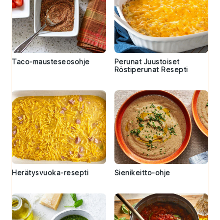
Taco-mausteseosohje
Perunat Juustoiset
Röstiperunat Resepti
Herätysvuoka-resepti
Sienikeitto-ohje