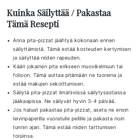
Kuinka Säilyttää / Pakastaa
Tämä Resepti
Anna
pita-pizzat
jäähtyä kokonaan ennen
säilyttämistä. Tämä estää kosteuden kertymisen
ja säilyttää niiden rapeuden.
Kääri jokainen
pita
erikseen
muovikelmuun
tai
folioon
. Tämä auttaa pitämään ne tuoreina ja
estää makujen sekoittumisen.
Säilytä
pita-pizzat
ilmatiiviissä
säilytysastiassa
jääkaapissa. Ne säilyvät hyvin 3-4 päivää.
Jos haluat pakastaa
pita-pizzat
, aseta ne ensin
leivinpaperilla vuoratulle pellille ja pakasta noin
tunnin ajan. Tämä estää niiden tarttumisen
toisiinsa.