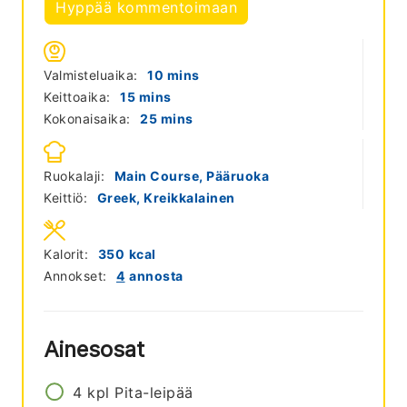
Hyppää kommentoimaan
minutes
Valmisteluaika:
10
mins
minutes
Keittoaika:
15
mins
minutes
Kokonaisaika:
25
mins
Ruokalaji:
Main Course, Pääruoka
Keittiö:
Greek, Kreikkalainen
Kalorit:
350
kcal
Annokset:
4
annosta
Ainesosat
4
kpl
Pita-leipää