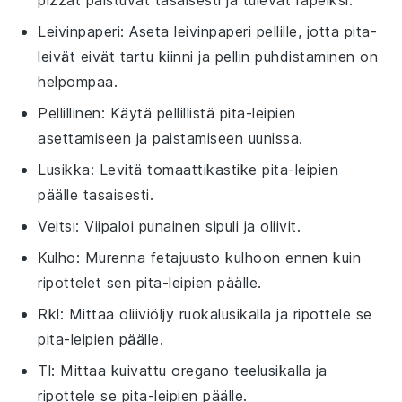
Leivinpaperi
: Aseta leivinpaperi pellille, jotta pita-
leivät eivät tartu kiinni ja pellin puhdistaminen on
helpompaa.
Pellillinen
: Käytä pellillistä pita-leipien
asettamiseen ja paistamiseen uunissa.
Lusikka
: Levitä tomaattikastike pita-leipien
päälle tasaisesti.
Veitsi
: Viipaloi punainen sipuli ja oliivit.
Kulho
: Murenna fetajuusto kulhoon ennen kuin
ripottelet sen pita-leipien päälle.
Rkl
: Mittaa oliiviöljy ruokalusikalla ja ripottele se
pita-leipien päälle.
Tl
: Mittaa kuivattu oregano teelusikalla ja
ripottele se pita-leipien päälle.