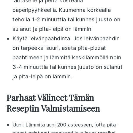
lautaselle ja peitä kostealla
paperipyyhkeellä. Kuumenna korkealla
teholla 1-2 minuuttia tai kunnes
juusto
on
sulanut ja
pita-leipä
on lämmin.
Käytä leivänpaahdinta. Jos leivänpaahdin
on tarpeeksi suuri, aseta
pita-pizzat
paahtimeen ja lämmitä keskilämmöllä noin
3-4 minuuttia tai kunnes
juusto
on sulanut
ja
pita-leipä
on lämmin.
Parhaat Välineet Tämän
Reseptin Valmistamiseen
Uuni
: Lämmitä uuni 200 asteeseen, jotta pita-
pizzat paistuvat tasaisesti ja tulevat rapeiksi.