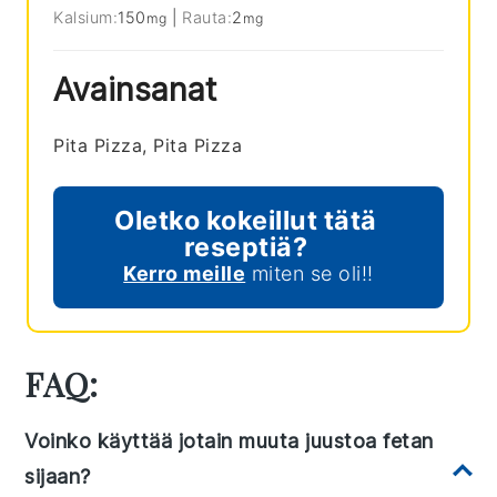
Kalsium:
150
|
Rauta:
2
mg
mg
Avainsanat
Pita Pizza, Pita Pizza
Oletko kokeillut tätä
reseptiä?
Kerro meille
miten se oli!!
FAQ:
Voinko käyttää jotain muuta juustoa fetan
sijaan?