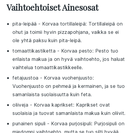
Vaihtoehtoiset Ainesosat
pita-leipää
- Korvaa
tortillaleipä
: Tortillaleipä on
ohut ja toimii hyvin pizzapohjana, vaikka se ei
ole yhtä paksu kuin pita-leipä.
tomaattikastiketta
- Korvaa
pesto
: Pesto tuo
erilaista makua ja on hyvä vaihtoehto, jos haluat
vaihtelua tomaattikastikkeelle.
fetajuustoa
- Korvaa
vuohenjuusto
:
Vuohenjuusto on pehmeä ja kermainen, ja se tuo
samanlaista suolaisuutta kuin feta.
oliiveja
- Korvaa
kaprikset
: Kaprikset ovat
suolaisia ja tuovat samanlaista makua kuin oliivit.
punainen sipuli
- Korvaa
purjosipuli
: Purjosipuli on
miedompi vaihtoehto, mutta se tuo silti hyvää