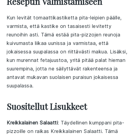
Reseptin Valmistamiseen
Kun levität
tomaattikastiketta
pita-leipien
päälle,
varmista, että kastike on tasaisesti levitetty
reunoihin asti. Tämä estää
pita-pizzojen
reunoja
kuivumasta liikaa uunissa ja varmistaa, että
jokaisessa suupalassa on riittävästi makua. Lisäksi,
kun murennat
fetajuustoa
, yritä pitää palat hieman
suurempina, jotta ne säilyttävät rakenteensa ja
antavat mukavan suolaisen puraisun jokaisessa
suupalassa.
Suositellut Lisukkeet
Kreikkalainen Salaatti
: Täydellinen
kumppani
pita-
pizzoille on raikas
Kreikkalainen Salaatti
. Tämä