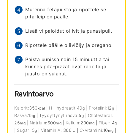
Murenna fetajuusto ja ripottele se
pita-leipien päälle.
Lisää viipaloidut oliivit ja punasipuli.
Ripottele päälle oliiviöljy ja oregano.
Paista uunissa noin 15 minuuttia tai
kunnes pita-pizzat ovat rapeita ja
juusto on sulanut.
Ravintoarvo
Kalorit:
350
|
Hiilihydraatit:
40
|
Proteiini:
12
|
kcal
g
g
Rasva:
15
|
Tyydyttynyt rasva:
5
|
Cholesterol:
g
g
25
|
Natrium:
600
|
Kalium:
200
|
Fiber:
4
mg
mg
mg
g
|
Sugar:
5
|
Vitamin A:
300
|
C-vitamiini:
10
|
g
IU
mg