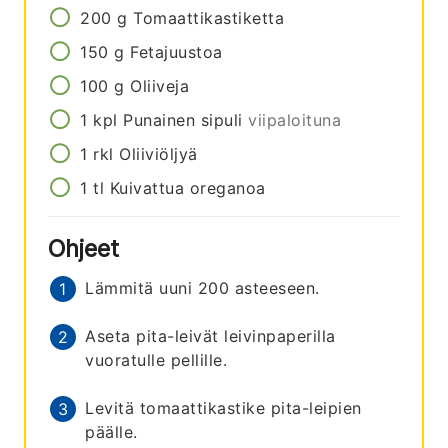
200
g
Tomaattikastiketta
150
g
Fetajuustoa
100
g
Oliiveja
1
kpl
Punainen sipuli
viipaloituna
1
rkl
Oliiviöljyä
1
tl
Kuivattua oreganoa
Ohjeet
Lämmitä uuni 200 asteeseen.
Aseta pita-leivät leivinpaperilla
vuoratulle pellille.
Levitä tomaattikastike pita-leipien
päälle.