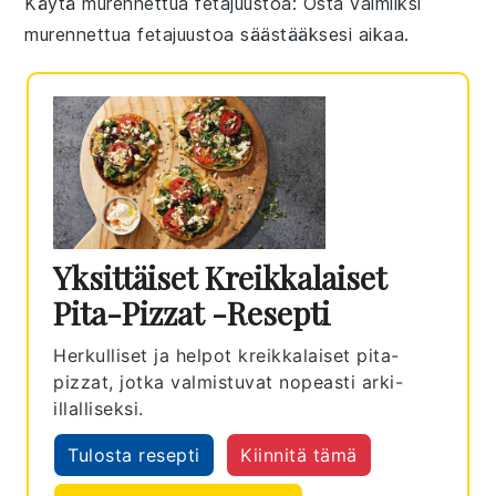
Käytä murennettua fetajuustoa
: Osta valmiiksi
murennettua
fetajuustoa
säästääksesi aikaa.
Yksittäiset Kreikkalaiset
Pita-Pizzat -resepti
Herkulliset ja helpot kreikkalaiset pita-
pizzat, jotka valmistuvat nopeasti arki-
illalliseksi.
Tulosta resepti
Kiinnitä tämä