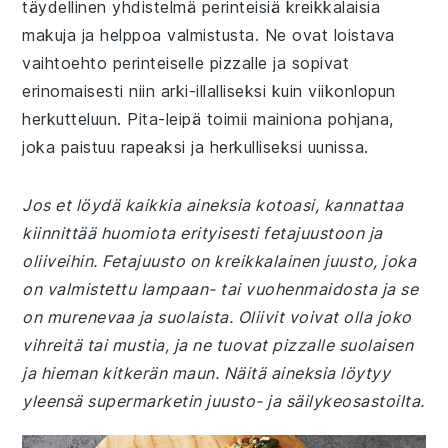
täydellinen yhdistelmä perinteisiä kreikkalaisia
makuja ja helppoa valmistusta. Ne ovat loistava
vaihtoehto perinteiselle pizzalle ja sopivat
erinomaisesti niin arki-illalliseksi kuin viikonlopun
herkutteluun. Pita-leipä toimii mainiona pohjana,
joka paistuu rapeaksi ja herkulliseksi uunissa.
Jos et löydä kaikkia aineksia kotoasi, kannattaa
kiinnittää huomiota erityisesti fetajuustoon ja
oliiveihin. Fetajuusto on kreikkalainen juusto, joka
on valmistettu lampaan- tai vuohenmaidosta ja se
on murenevaa ja suolaista. Oliivit voivat olla joko
vihreitä tai mustia, ja ne tuovat pizzalle suolaisen
ja hieman kitkerän maun. Näitä aineksia löytyy
yleensä supermarketin juusto- ja säilykeosastoilta.