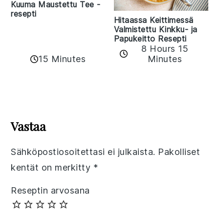
Kuuma Maustettu Tee -
resepti
Hitaassa Keittimessä
Valmistettu Kinkku- ja
Papukeitto Resepti
8 Hours 15
15 Minutes
Minutes
Reader
Interactions
Vastaa
Sähköpostiosoitettasi ei julkaista.
Pakolliset
kentät on merkitty
*
Reseptin arvosana