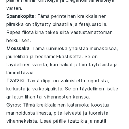
varten.
Spanakopita
: Tämä perinteinen
kreikkalainen
piirakka
on täytetty
pinaatilla
ja
fetajuustolla
.
Rapea
filotaikina
tekee siitä vastustamattoman
herkullisen.
Moussaka
: Tämä
uuniruoka
yhdistää
munakoisoa
,
jauhelihaa
ja
bechamel-kastiketta
. Se on
täydellinen valinta, kun haluat jotain täyteläistä ja
lämmittävää.
Tzatziki
: Tämä
dippi
on valmistettu
jogurtista
,
kurkusta
ja
valkosipulista
. Se on täydellinen lisuke
grillatun lihan
tai
vihannesten
kanssa.
Gyros
: Tämä
kreikkalainen
katuruoka
koostuu
marinoidusta lihasta
,
pita-leivästä
ja
tuoreista
vihanneksista
. Lisää päälle
tzatzikia
ja nauti!