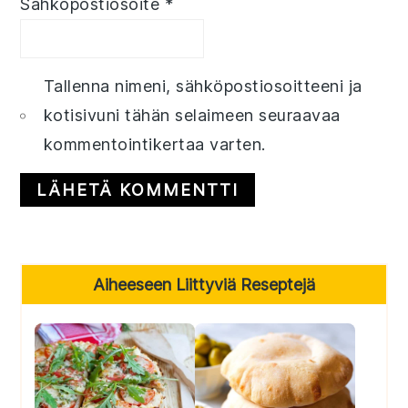
Sähköpostiosoite
*
Tallenna nimeni, sähköpostiosoitteeni ja
kotisivuni tähän selaimeen seuraavaa
kommentointikertaa varten.
Primary
Aiheeseen Liittyviä Reseptejä
Sidebar