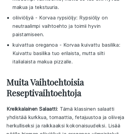
makua ja tekstuuria.
oliiviöljyä
- Korvaa
rypsiöljy
: Rypsiöljy on
neutraalimpi vaihtoehto ja toimii hyvin
paistamiseen.
kuivattua oreganoa
- Korvaa
kuivattu basilika
:
Kuivattu basilika tuo erilaista, mutta silti
italialaista makua pizzalle.
Muita Vaihtoehtoisia
Reseptivaihtoehtoja
Kreikkalainen Salaatti
: Tämä klassinen
salaatti
yhdistää
kurkkua
,
tomaattia
,
fetajuustoa
ja
oliiveja
herkulliseksi ja raikkaaksi kokonaisuudeksi. Lisää
päälle hieman
oliiviöljyä
ja
oreganoa
viimeistelyä