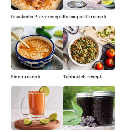
Ilmankeitin Pizza-resepti
Kosmopoliitti resepti
Fideo-resepti
Tabbouleh-resepti