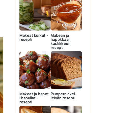
Makeat kurkut -
Makean ja
resepti
hapokkaan
kastikkeen
resepti
Makeat ja hapot
Pumpernickel-
lihapullat -
leivän resepti
resepti