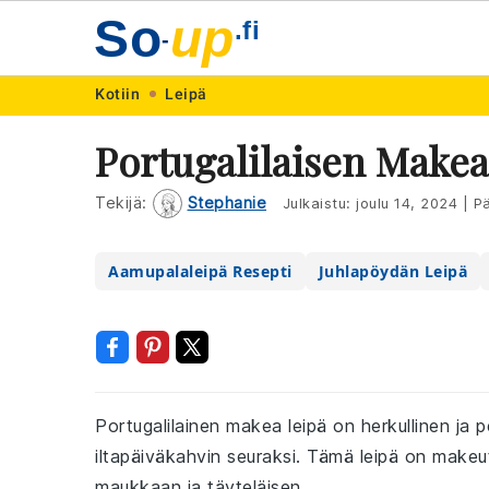
So
up
.fi
-
Skip
Skip
Skip
Skip
Kotiin
Leipä
to
to
to
to
Portugalilaisen Makea
primary
main
primary
footer
navigation
content
sidebar
Tekijä:
Stephanie
Julkaistu:
joulu 14, 2024
|
Pä
Aamupalaleipä Resepti
Juhlapöydän Leipä
Portugalilainen makea leipä on herkullinen ja p
iltapäiväkahvin seuraksi. Tämä leipä on makeutet
maukkaan ja täyteläisen.