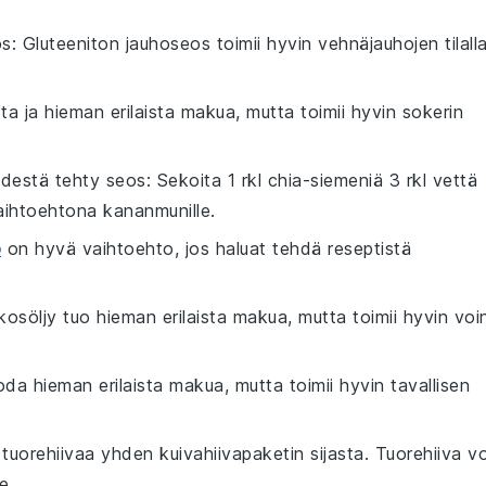
os
: Gluteeniton jauhoseos toimii hyvin vehnäjauhojen tilalla
a ja hieman erilaista makua, mutta toimii hyvin sokerin
edestä tehty seos
: Sekoita 1 rkl chia-siemeniä 3 rkl vettä
ihtoehtona kananmunille.
o
on hyvä vaihtoehto, jos haluat tehdä reseptistä
kosöljy tuo hieman erilaista makua, mutta toimii hyvin voi
oda hieman erilaista makua, mutta toimii hyvin tavallisen
tuorehiivaa yhden kuivahiivapaketin sijasta. Tuorehiiva vo
e.