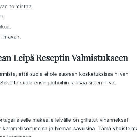
van toimintaa.
än.
akua.
 ilmavan.
an Leipä Reseptin Valmistukseen
rmista, että
suola
ei ole suoraan kosketuksissa hiivan
Sekoita suola ensin jauhoihin ja lisää sitten hiiva.
rtugalilaiselle makealle leivälle
on
grillatut vihannekset
.
t
karamellisoituneina ja hieman savuisina. Tämä yhdistelm