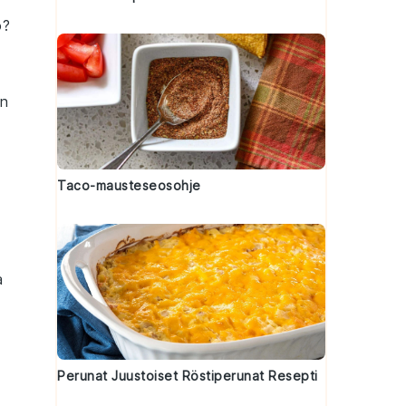
o
?
en
Taco-mausteseosohje
a
Perunat Juustoiset Röstiperunat Resepti