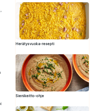
,
Herätysvuoka-resepti
n
Sienikeitto-ohje
i