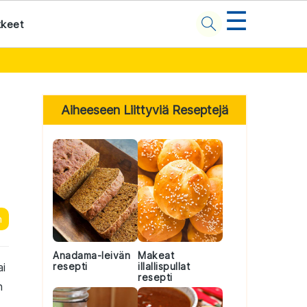
☰
kkeet
Primary
Sidebar
Aiheeseen Liittyviä Reseptejä
n
Anadama-leivän
Makeat
ai
resepti
illallispullat
resepti
n