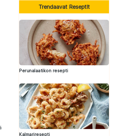
Trendaavat Reseptit
Perunalaatikon resepti
ä
Kalmariresepti