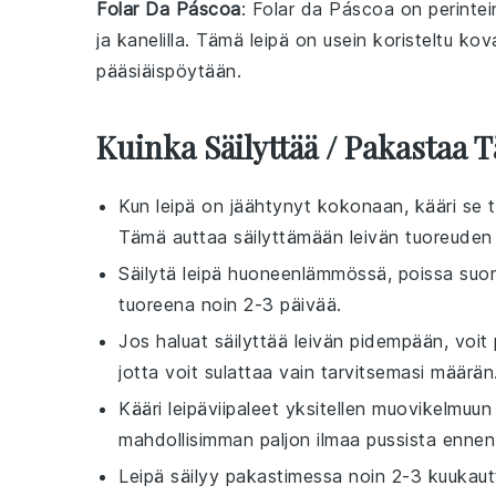
Folar Da Páscoa
: Folar da Páscoa on perintei
ja
kanelilla
. Tämä
leipä
on usein koristeltu
kova
pääsiäispöytään
.
Kuinka Säilyttää / Pakastaa
Kun
leipä
on jäähtynyt kokonaan, kääri se ti
Tämä auttaa säilyttämään
leivän
tuoreuden 
Säilytä
leipä
huoneenlämmössä, poissa suoras
tuoreena noin 2-3 päivää.
Jos haluat säilyttää
leivän
pidempään, voit 
jotta voit sulattaa vain tarvitsemasi määrän
Kääri
leipäviipaleet
yksitellen
muovikelmuun
mahdollisimman paljon ilmaa pussista ennen
Leipä
säilyy pakastimessa noin 2-3 kuukautt