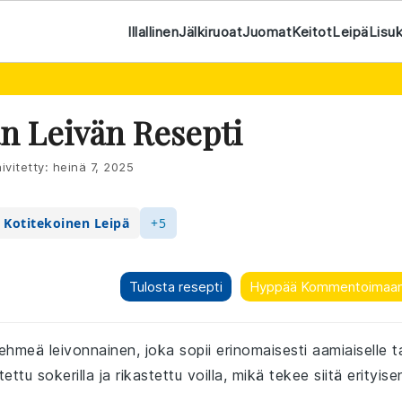
Illallinen
Jälkiruoat
Juomat
Keitot
Leipä
Lisu
n Leivän Resepti
ivitetty:
heinä 7, 2025
Kotitekoinen Leipä
+5
Tulosta resepti
Hyppää Kommentoimaa
ehmeä leivonnainen, joka sopii erinomaisesti aamiaiselle t
tu sokerilla ja rikastettu voilla, mikä tekee siitä erityise