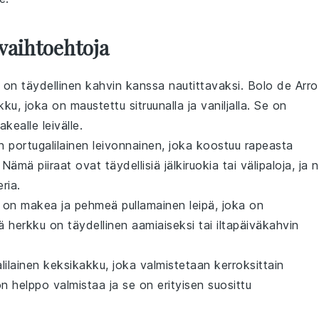
vaihtoehtoja
on täydellinen
kahvin
kanssa nautittavaksi. Bolo de Arro
kku
, joka on maustettu
sitruunalla
ja
vaniljalla
. Se on
kealle leivälle.
n portugalilainen
leivonnainen
, joka koostuu rapeasta
. Nämä
piiraat
ovat täydellisiä
jälkiruokia
tai
välipaloja
, ja 
ria
.
ä', on makea ja pehmeä
pullamainen
leipä, joka on
mä
herkku
on täydellinen
aamiaiseksi
tai
iltapäiväkahvin
lilainen
keksikakku
, joka valmistetaan kerroksittain
n helppo valmistaa ja se on erityisen suosittu