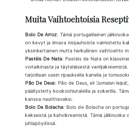
Muita Vaihtoehtoisia Resepti
Bolo De Arroz
: Tämä portugalilainen
jälkiruoka
on kevyt ja ilmava
riisijauhoista
valmistettu
ka
yksinkertainen mutta herkullinen vaihtoehto ma
Pastéis De Nata
: Pastéis de Nata on klassine
voitaikinasta
ja täyteläisestä
vaniljakreemistä
tarjoillaan usein ripauksella
kanelia
ja
tomusoke
Pão De Deus
: Pão de Deus, eli 'Jumalan leip
päällystetty
kookoshiutaleilla
ja
sokerilla
. Tä
kanssa nautittavaksi.
Bolo De Bolacha
: Bolo de Bolacha on portuga
kekseistä
ja
kahvikreemistä
. Tämä
jälkiruoka
o
juhlapöydissä
.