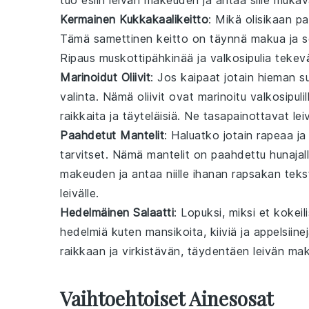
tuo esiin leivän makeuden ja antaa sille mukav
Kermainen Kukkakaalikeitto
: Mikä olisikaan pa
Tämä samettinen
keitto
on täynnä makua ja so
Ripaus
muskottipähkinää
ja
valkosipulia
tekevä
Marinoidut Oliivit
: Jos kaipaat jotain hieman 
valinta. Nämä
oliivit
ovat marinoitu
valkosipulil
raikkaita ja täyteläisiä. Ne tasapainottavat lei
Paahdetut Mantelit
: Haluatko jotain rapeaa j
tarvitset. Nämä
mantelit
on paahdettu
hunajal
makeuden ja antaa niille ihanan rapsakan tekst
leivälle
.
Hedelmäinen Salaatti
: Lopuksi, miksi et kokeil
hedelmiä
kuten
mansikoita
,
kiiviä
ja
appelsiine
raikkaan ja virkistävän, täydentäen leivän make
Vaihtoehtoiset Ainesosat