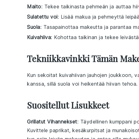
Maito
: Tekee taikinasta pehmeän ja auttaa hii
Sulatettu voi
: Lisää makua ja pehmeyttä leipä
Suola
: Tasapainottaa makeutta ja parantaa m
Kuivahiiva
: Kohottaa taikinan ja tekee leivästä
Tekniikkavinkki Tämän Make
Kun sekoitat
kuivahiivan
jauhojen
joukkoon, va
kanssa, sillä suola voi heikentää hiivan tehoa. 
Suositellut Lisukkeet
Grillatut Vihannekset
: Täydellinen kumppani
po
Kuvittele
paprikat
,
kesäkurpitsat
ja
munakoiso