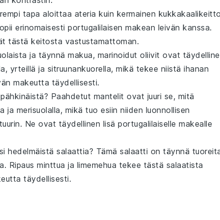
an kontrastin.
rempi tapa aloittaa ateria kuin
kermainen kukkakaalikeitt
pii erinomaisesti
portugalilaisen makean leivän
kanssa.
t tästä keitosta vastustamattoman.
suolaista ja täynnä makua,
marinoidut oliivit
ovat täydellin
la
,
yrteillä
ja
sitruunankuorella
, mikä tekee niistä ihanan
vän makeutta täydellisesti.
a pähkinäistä?
Paahdetut mantelit
ovat juuri se, mitä
la
ja
merisuolalla
, mikä tuo esiin niiden luonnollisen
uurin. Ne ovat täydellinen lisä
portugalilaiselle makealle
isi
hedelmäistä salaattia
? Tämä
salaatti
on täynnä
tuoreit
ja
. Ripaus
minttua
ja
limemehua
tekee tästä salaatista
utta täydellisesti.