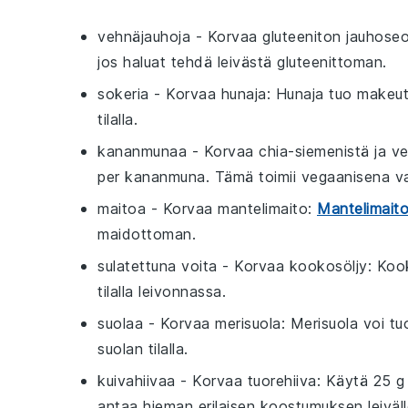
vehnäjauhoja
- Korvaa
gluteeniton jauhose
jos haluat tehdä leivästä gluteenittoman.
sokeria
- Korvaa
hunaja
: Hunaja tuo makeutt
tilalla.
kananmunaa
- Korvaa
chia-siemenistä ja v
per kananmuna. Tämä toimii vegaanisena va
maitoa
- Korvaa
mantelimaito
:
Mantelimait
maidottoman.
sulatettuna voita
- Korvaa
kookosöljy
: Koo
tilalla leivonnassa.
suolaa
- Korvaa
merisuola
: Merisuola voi tu
suolan tilalla.
kuivahiivaa
- Korvaa
tuorehiiva
: Käytä 25 g 
antaa hieman erilaisen koostumuksen leiväll