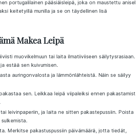
nen portugalilainen
pääsiäisleipä
, joka on maustettu
anisel
ksi keitetyillä munilla
ja se on täydellinen lisä
 Tämä Makea Leipä
iviisti
muovikelmuun
tai laita ilmatiiviiseen
säilytysrasiaan
.
ja estää sen kuivumisen.
ta auringonvalosta ja lämmönlähteistä. Näin se säilyy
pakastaa sen. Leikkaa
leipä
viipaleiksi ennen pakastamist
.
tai
leivinpaperiin
, ja laita ne sitten
pakastepussiin
. Poista
 sulkemista.
a. Merkitse pakastuspussiin päivämäärä, jotta tiedät,