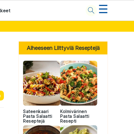
☰
kkeet
Primary
Sidebar
Aiheeseen Liittyviä Reseptejä
n
Sateenkaari
Kolmivärinen
Pasta Salaatti
Pasta Salaatti
Reseptejä
Resepti