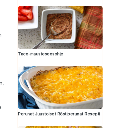
n
Taco-mausteseosohje
n,
a
n
Perunat Juustoiset Röstiperunat Resepti