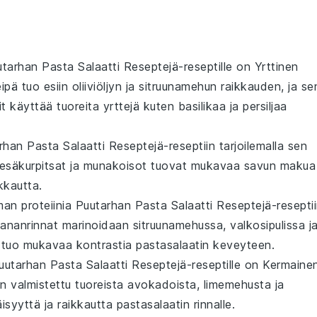
tarhan Pasta Salaatti Reseptejä
-reseptille on
Yrttinen
ipä tuo esiin
oliiviöljyn
ja
sitruunamehun
raikkauden, ja se
t käyttää tuoreita
yrttejä
kuten
basilikaa
ja
persiljaa
rhan Pasta Salaatti Reseptejä
-reseptiin tarjoilemalla sen
esäkurpitsat
ja
munakoisot
tuovat mukavaa savun makua
kkautta.
eman proteiinia
Puutarhan Pasta Salaatti Reseptejä
-reseptii
ananrinnat
marinoidaan
sitruunamehussa
,
valkosipulissa
j
uke tuo mukavaa kontrastia pastasalaatin keveyteen.
uutarhan Pasta Salaatti Reseptejä
-reseptille on
Kermaine
n valmistettu tuoreista
avokadoista
,
limemehusta
ja
syyttä ja raikkautta pastasalaatin rinnalle.