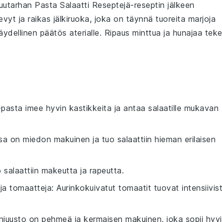
uutarhan Pasta Salaatti Reseptejä
-reseptin jälkeen
vyt ja raikas jälkiruoka, joka on täynnä tuoreita
marjoja
täydellinen päätös aterialle. Ripaus
minttua
ja
hunajaa
teke
li-pasta imee hyvin kastikkeita ja antaa salaatille mukavan
sa on miedon makuinen ja tuo salaattiin hieman erilaisen
 salaattiin makeutta ja rapeutta.
uja tomaatteja
: Aurinkokuivatut tomaatit tuovat intensiivis
njuusto on pehmeä ja kermaisen makuinen, joka sopii hyv