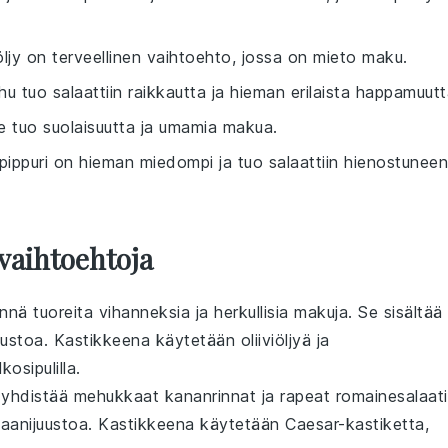
ljy on terveellinen vaihtoehto, jossa on mieto maku.
u tuo salaattiin raikkautta ja hieman erilaista happamuutt
ke tuo suolaisuutta ja umamia makua.
opippuri on hieman miedompi ja tuo salaattiin hienostuneen
vaihtoehtoja
ynnä
tuoreita vihanneksia
ja
herkullisia makuja
. Se sisältää
uustoa
. Kastikkeena käytetään
oliiviöljyä
ja
lkosipulilla
.
yhdistää
mehukkaat kananrinnat
ja
rapeat romainesalaat
aanijuustoa
. Kastikkeena käytetään
Caesar-kastiketta
,