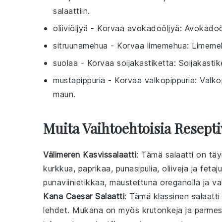
salaattiin.
oliiviöljyä
- Korvaa
avokadoöljyä
: Avokadoö
sitruunamehua
- Korvaa
limemehua
: Limemeh
suolaa
- Korvaa
soijakastiketta
: Soijakasti
mustapippuria
- Korvaa
valkopippuria
: Valk
maun.
Muita Vaihtoehtoisia Resepti
Välimeren Kasvissalaatti
: Tämä
salaatti
on tä
kurkkua
,
paprikaa
,
punasipulia
,
oliiveja
ja
fetaj
punaviinietikkaa
, maustettuna
oregano
lla ja
va
Kana Caesar Salaatti
: Tämä klassinen
salaatti
lehdet
. Mukana on myös
krutonkeja
ja
parmes