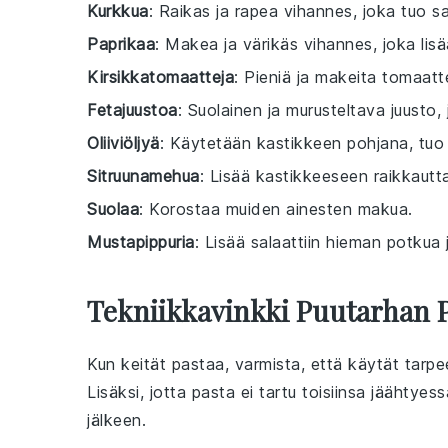
Kurkkua
: Raikas ja rapea vihannes, joka tuo sal
Paprikaa
: Makea ja värikäs vihannes, joka lisä
Kirsikkatomaatteja
: Pieniä ja makeita tomaatte
Fetajuustoa
: Suolainen ja murusteltava juusto, 
Oliiviöljyä
: Käytetään kastikkeen pohjana, tuo 
Sitruunamehua
: Lisää kastikkeeseen raikkautt
Suolaa
: Korostaa muiden ainesten makua.
Mustapippuria
: Lisää salaattiin hieman potkua 
Tekniikkavinkki Puutarhan P
Kun keität
pastaa
, varmista, että käytät tarp
Lisäksi, jotta
pasta
ei tartu toisiinsa jäähtyes
jälkeen.