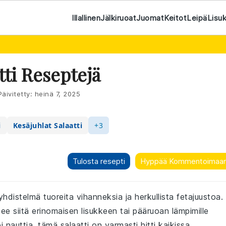
Illallinen
Jälkiruoat
Juomat
Keitot
Leipä
Lisu
tti Reseptejä
äivitetty:
heinä 7, 2025
i
Kesäjuhlat Salaatti
+3
Tulosta resepti
Hyppää Kommentoimaa
hdistelmä tuoreita vihanneksia ja herkullista fetajuustoa.
e siitä erinomaisen lisukkeen tai pääruoan lämpimille
 nauttia, tämä salaatti on varmasti hitti kaikissa