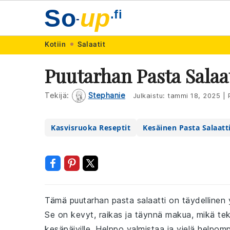
So
up
.fi
-
Skip
Skip
Skip
Skip
Kotiin
Salaatit
to
to
to
to
Puutarhan Pasta Salaa
primary
main
primary
footer
navigation
content
sidebar
Tekijä:
Stephanie
Julkaistu:
tammi 18, 2025
|
P
Kasvisruoka Reseptit
Kesäinen Pasta Salaatt
Tämä puutarhan pasta salaatti on täydellinen y
Se on kevyt, raikas ja täynnä makua, mikä teke
kesäpäiville. Helppo valmistaa ja vielä helpompi