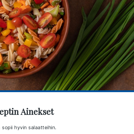
eptin Ainekset
 sopii hyvin salaatteihin.