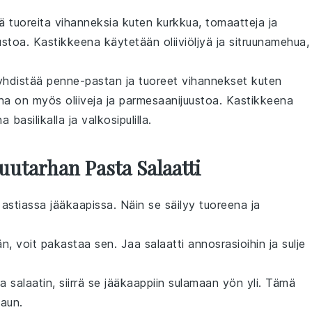
nä
tuoreita vihanneksia
kuten
kurkkua
,
tomaatteja
ja
ustoa
. Kastikkeena käytetään
oliiviöljyä
ja
sitruunamehua
,
hdistää
penne-pastan
ja
tuoreet vihannekset
kuten
na on myös
oliiveja
ja
parmesaanijuustoa
. Kastikkeena
una
basilikalla
ja
valkosipulilla
.
Puutarhan Pasta Salaatti
ä astiassa jääkaapissa. Näin se säilyy tuoreena ja
, voit pakastaa sen. Jaa salaatti annosrasioihin ja sulje
a salaatin
, siirrä se jääkaappiin sulamaan yön yli. Tämä
maun.