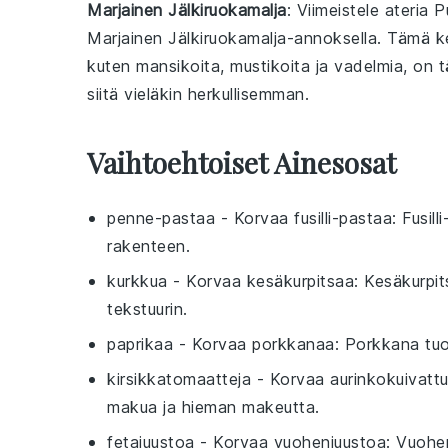
Marjainen Jälkiruokamalja
: Viimeistele ateria
P
Marjainen Jälkiruokamalja
-annoksella. Tämä ke
kuten
mansikoita
,
mustikoita
ja
vadelmia
, on 
siitä vieläkin herkullisemman.
Vaihtoehtoiset Ainesosat
penne-pastaa
- Korvaa
fusilli-pastaa
: Fusil
rakenteen.
kurkkua
- Korvaa
kesäkurpitsaa
: Kesäkurpit
tekstuurin.
paprikaa
- Korvaa
porkkanaa
: Porkkana tuo
kirsikkatomaatteja
- Korvaa
aurinkokuivatt
makua ja hieman makeutta.
fetajuustoa
- Korvaa
vuohenjuustoa
: Vuohe