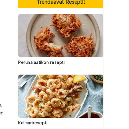
Trendaavat Reseptit
Perunalaatikon resepti
a.
en
Kalmariresepti