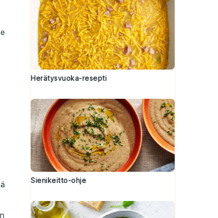
e
Herätysvuoka-resepti
Sienikeitto-ohje
tä
in