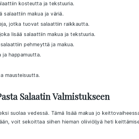
aattiin kosteutta ja tekstuuria.
ä salaattiin makua ja väriä.
ja, jotka tuovat salaattiin raikkautta.
joka lisää salaattiin makua ja tekstuuria.
salaattiin pehmeyttä ja makua.
a ja happamuutta.
ja mausteisuutta.
asta Salaatin Valmistukseen
eeksi suolaa vedessä. Tämä lisää makua jo keittovaiheess
sään, voit sekoittaa siihen hieman
oliiviöljyä
heti keittämis