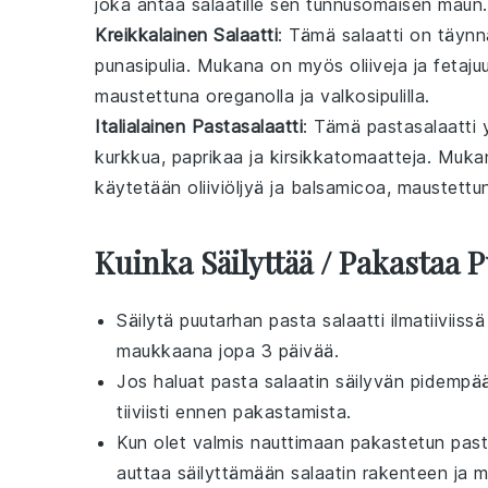
joka antaa
salaatille
sen tunnusomaisen maun.
Kreikkalainen Salaatti
: Tämä
salaatti
on täyn
punasipulia
. Mukana on myös
oliiveja
ja
fetaju
maustettuna
oregano
lla ja
valkosipulilla
.
Italialainen Pastasalaatti
: Tämä
pastasalaatti
y
kurkkua
,
paprikaa
ja
kirsikkatomaatteja
. Muka
käytetään
oliiviöljyä
ja
balsamicoa
, maustett
Kuinka Säilyttää / Pakastaa 
Säilytä
puutarhan pasta salaatti
ilmatiiviiss
maukkaana jopa 3 päivää.
Jos haluat
pasta salaatin
säilyvän pidempään
tiiviisti ennen pakastamista.
Kun olet valmis nauttimaan
pakastetun past
auttaa säilyttämään salaatin rakenteen ja 