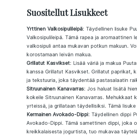
Suositellut Lisukkeet
Yrttinen Valkosipulileipä
: Täydellinen lisuke
Puu
Valkosipulileipä
. Tämä rapea ja aromaattinen le
valkosipuli
antaa mukavan potkun makuun. Voi
korostamaan leivän makua.
Grillatut Kasvikset
: Lisää väriä ja makua
Puuta
kanssa
Grillatut Kasvikset
. Grillatut
paprikat
,
k
ja tekstuuria, joka täydentää pastasalaatin rai
Sitruunainen Kanavarras
: Jos haluat lisätä hi
kokeile
Sitruunainen Kanavarras
. Mehukkaat
k
yrteissä
, ja grillataan täydellisiksi. Tämä lis
Kermainen Avokado-Dippi
: Täydellinen dippi
P
Avokado-Dippi
. Tämä samettinen dippi, joka o
kreikkalaisesta jogurtista
, tuo mukavaa täyteläi