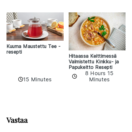
Kuuma Maustettu Tee -
resepti
Hitaassa Keittimessä
Valmistettu Kinkku- ja
Papukeitto Resepti
8 Hours 15
15 Minutes
Minutes
Reader
Interactions
Vastaa