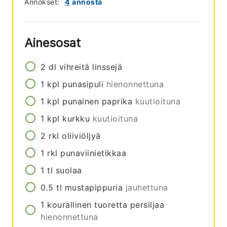
Annokset:
4
annosta
Ainesosat
2
dl
vihreitä linssejä
1
kpl
punasipuli
hienonnettuna
1
kpl
punainen paprika
kuutioituna
1
kpl
kurkku
kuutioituna
2
rkl
oliiviöljyä
1
rkl
punaviinietikkaa
1
tl
suolaa
0.5
tl
mustapippuria
jauhettuna
1
kourallinen
tuoretta persiljaa
hienonnettuna