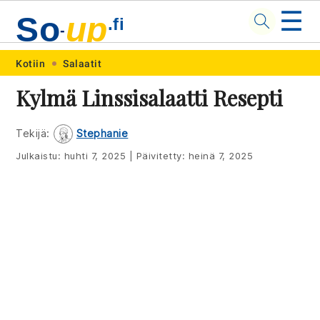
☰
So
up
.fi
-
Skip
Skip
Skip
Skip
Kotiin
Salaatit
to
to
to
to
Kylmä Linssisalaatti Resepti
primary
main
primary
footer
navigation
content
sidebar
Tekijä:
Stephanie
Julkaistu:
huhti 7, 2025
|
Päivitetty:
heinä 7, 2025