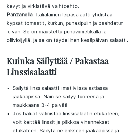
kevyt ja virkistävä vaihtoehto.
Panzanella
: Italialainen
leipäsalaatti
yhdistää
kypsät tomaatit
,
kurkun
,
punasipulin
ja
paahdetun
leivän
. Se on maustettu
punaviinietikalla
ja
oliiviöljyllä
, ja se on täydellinen kesäpäivän
salaatti
.
Kuinka Säilyttää / Pakastaa
Linssisalaatti
Säilytä
linssisalaatti
ilmatiiviissä astiassa
jääkaapissa. Näin se säilyy tuoreena ja
maukkaana 3-4 päivää.
Jos haluat valmistaa
linssisalaatin
etukäteen,
voit keittää
linssit
ja pilkkoa
vihannekset
etukäteen. Säilytä ne erikseen jääkaapissa ja