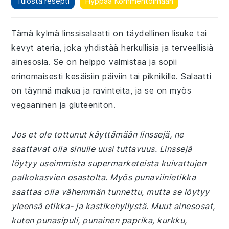
Tulosta resepti
Hyppää Kommentoimaan
Tämä kylmä linssisalaatti on täydellinen lisuke tai
kevyt ateria, joka yhdistää herkullisia ja terveellisiä
ainesosia. Se on helppo valmistaa ja sopii
erinomaisesti kesäisiin päiviin tai piknikille. Salaatti
on täynnä makua ja ravinteita, ja se on myös
vegaaninen ja gluteeniton.
Jos et ole tottunut käyttämään linssejä, ne
saattavat olla sinulle uusi tuttavuus. Linssejä
löytyy useimmista supermarketeista kuivattujen
palkokasvien osastolta. Myös punaviinietikka
saattaa olla vähemmän tunnettu, mutta se löytyy
yleensä etikka- ja kastikehyllystä. Muut ainesosat,
kuten punasipuli, punainen paprika, kurkku,