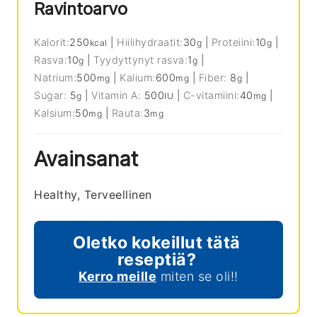
Ravintoarvo
Kalorit:
250
|
Hiilihydraatit:
30
|
Proteiini:
10
|
kcal
g
g
Rasva:
10
|
Tyydyttynyt rasva:
1
|
g
g
Natrium:
500
|
Kalium:
600
|
Fiber:
8
|
mg
mg
g
Sugar:
5
|
Vitamin A:
500
|
C-vitamiini:
40
|
g
IU
mg
Kalsium:
50
|
Rauta:
3
mg
mg
Avainsanat
Healthy, Terveellinen
Oletko kokeillut tätä
reseptiä?
Kerro meille
miten se oli!!