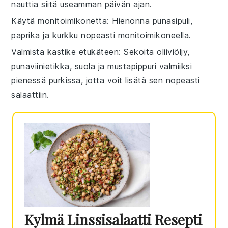
nauttia siitä useamman päivän ajan.
Käytä monitoimikonetta
: Hienonna
punasipuli
,
paprika
ja
kurkku
nopeasti monitoimikoneella.
Valmista kastike etukäteen
: Sekoita
oliiviöljy
,
punaviinietikka
,
suola
ja
mustapippuri
valmiiksi
pienessä purkissa, jotta voit lisätä sen nopeasti
salaattiin.
Kylmä Linssisalaatti Resepti