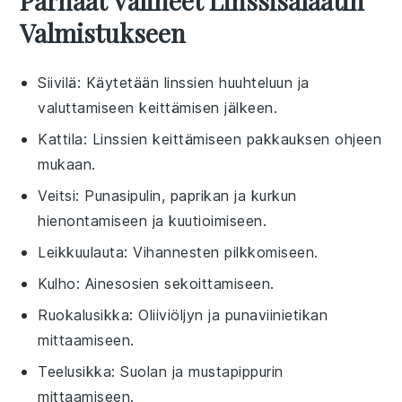
Parhaat Välineet Linssisalaatin
Valmistukseen
Siivilä
: Käytetään linssien huuhteluun ja
valuttamiseen keittämisen jälkeen.
Kattila
: Linssien keittämiseen pakkauksen ohjeen
mukaan.
Veitsi
: Punasipulin, paprikan ja kurkun
hienontamiseen ja kuutioimiseen.
Leikkuulauta
: Vihannesten pilkkomiseen.
Kulho
: Ainesosien sekoittamiseen.
Ruokalusikka
: Oliiviöljyn ja punaviinietikan
mittaamiseen.
Teelusikka
: Suolan ja mustapippurin
mittaamiseen.