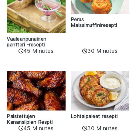
Perus
Maissimuffiniresepti
Vaaleanpunainen
pantteri -resepti
45 Minutes
30 Minutes
Paistettujen
Lohtaipaleet resepti
Kanansiipien Respti
45 Minutes
30 Minutes