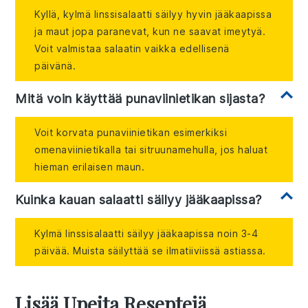
Kyllä, kylmä linssisalaatti säilyy hyvin jääkaapissa
ja maut jopa paranevat, kun ne saavat imeytyä.
Voit valmistaa salaatin vaikka edellisenä
päivänä.
Mitä voin käyttää punaviinietikan sijasta?
Voit korvata punaviinietikan esimerkiksi
omenaviinietikalla tai sitruunamehulla, jos haluat
hieman erilaisen maun.
Kuinka kauan salaatti säilyy jääkaapissa?
Kylmä linssisalaatti säilyy jääkaapissa noin 3-4
päivää. Muista säilyttää se ilmatiiviissä astiassa.
Lisää Upeita Reseptejä