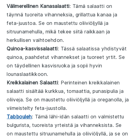
Välimerellinen Kanasalaatti
: Tämä
salaatti
on
täynnä
tuoreita vihanneksia
,
grillattua kanaa
ja
feta-juustoa
. Se on maustettu
oliiviöljyllä
ja
sitruunamehulla
, mikä tekee siitä raikkaan ja
herkullisen vaihtoehdon.
Quinoa-kasvissalaatti
: Tässä
salaatissa
yhdistyvät
quinoa
,
paahdetut vihannekset
ja
tuoreet yrtit
. Se
on täydellinen
kasvisruoka
ja sopii hyvin
lounaslaatikkoon
.
Kreikkalainen Salaatti
: Perinteinen
kreikkalainen
salaatti
sisältää
kurkkua
,
tomaattia
,
punasipulia
ja
oliiveja
. Se on maustettu
oliiviöljyllä
ja
oregano
lla, ja
viimeistelty
feta-juustolla
.
Tabbouleh
: Tämä
lähi-idän
salaatti
on valmistettu
bulgurista
,
tuoreista yrteistä
ja
vihanneksista
. Se
on maustettu
sitruunamehulla
ja
oliiviöljyllä
, ja se on