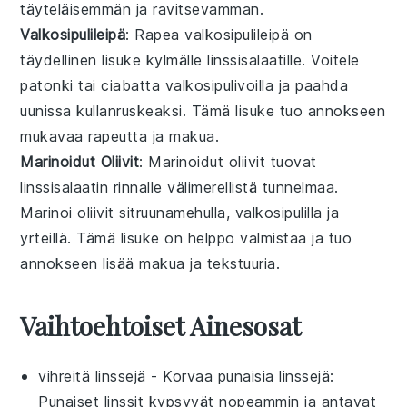
täyteläisemmän ja ravitsevamman.
Valkosipulileipä
: Rapea
valkosipulileipä
on
täydellinen lisuke kylmälle linssisalaatille. Voitele
patonki
tai
ciabatta
valkosipulivoilla ja paahda
uunissa kullanruskeaksi. Tämä lisuke tuo annokseen
mukavaa rapeutta ja makua.
Marinoidut Oliivit
: Marinoidut
oliivit
tuovat
linssisalaatin rinnalle välimerellistä tunnelmaa.
Marinoi oliivit
sitruunamehulla
,
valkosipulilla
ja
yrteillä
. Tämä lisuke on helppo valmistaa ja tuo
annokseen lisää makua ja tekstuuria.
Vaihtoehtoiset Ainesosat
vihreitä linssejä
- Korvaa
punaisia linssejä
:
Punaiset linssit kypsyvät nopeammin ja antavat