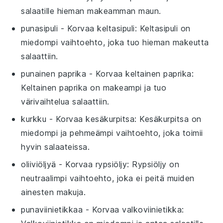
salaatille hieman makeamman maun.
punasipuli
- Korvaa
keltasipuli
: Keltasipuli on
miedompi vaihtoehto, joka tuo hieman makeutta
salaattiin.
punainen paprika
- Korvaa
keltainen paprika
:
Keltainen paprika on makeampi ja tuo
värivaihtelua salaattiin.
kurkku
- Korvaa
kesäkurpitsa
: Kesäkurpitsa on
miedompi ja pehmeämpi vaihtoehto, joka toimii
hyvin salaateissa.
oliiviöljyä
- Korvaa
rypsiöljy
: Rypsiöljy on
neutraalimpi vaihtoehto, joka ei peitä muiden
ainesten makuja.
punaviinietikkaa
- Korvaa
valkoviinietikka
: