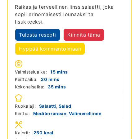
Raikas ja terveellinen linssisalaatti, joka
sopii erinomaisesti lounaaksi tai
lisukkeeksi.
Tulosta resepti
Kiinnitä tämä
Hyppää kommentoimaan
minutes
Valmisteluaika:
15
mins
minutes
Keittoaika:
20
mins
minutes
Kokonaisaika:
35
mins
Ruokalaji:
Salaatti, Salad
Keittiö:
Mediterranean, Välimerellinen
Kalorit:
250
kcal