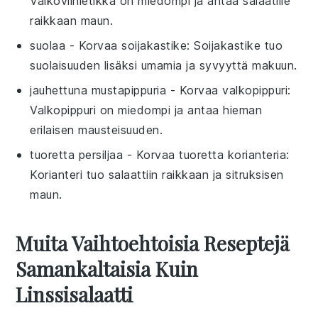
Valkoviinietikka on miedompi ja antaa salaatille
raikkaan maun.
suolaa
- Korvaa
soijakastike
: Soijakastike tuo
suolaisuuden lisäksi umamia ja syvyyttä makuun.
jauhettuna mustapippuria
- Korvaa
valkopippuri
:
Valkopippuri on miedompi ja antaa hieman
erilaisen mausteisuuden.
tuoretta persiljaa
- Korvaa
tuoretta korianteria
:
Korianteri tuo salaattiin raikkaan ja sitruksisen
maun.
Muita Vaihtoehtoisia Reseptejä
Samankaltaisia Kuin
Linssisalaatti