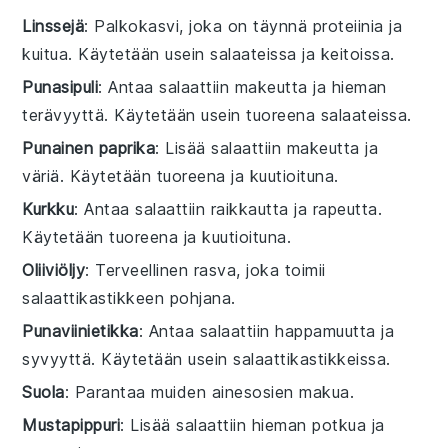
Linssejä
: Palkokasvi, joka on täynnä proteiinia ja
kuitua. Käytetään usein salaateissa ja keitoissa.
Punasipuli
: Antaa salaattiin makeutta ja hieman
terävyyttä. Käytetään usein tuoreena salaateissa.
Punainen paprika
: Lisää salaattiin makeutta ja
väriä. Käytetään tuoreena ja kuutioituna.
Kurkku
: Antaa salaattiin raikkautta ja rapeutta.
Käytetään tuoreena ja kuutioituna.
Oliiviöljy
: Terveellinen rasva, joka toimii
salaattikastikkeen pohjana.
Punaviinietikka
: Antaa salaattiin happamuutta ja
syvyyttä. Käytetään usein salaattikastikkeissa.
Suola
: Parantaa muiden ainesosien makua.
Mustapippuri
: Lisää salaattiin hieman potkua ja