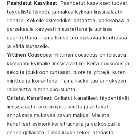
Paahdetut Kasvikset
: Paahdetut
kasvikset
tuovat
täydellistä lämpöä ja makua kylmän linssisalaatin
rinnalle. Kokeile esimerkiksi
bataattia
,
porkkanaa
ja
parsakaalia
kevyesti maustettuna ja uunissa
paahdettuna. Tämä lisuke tuo mukavaa kontrastia
ja väriä lautaselle.
Yrttinen Couscous
: Yrttinen
couscous
on loistava
kumppani kylmälle linssisalaatille. Keitä couscous ja
sekoita joukkoon runsaasti tuoreita
yrttejä
, kuten
minttua
ja
korianteria
. Tämä lisuke tuo annokseen
raikkautta ja monipuolisuutta.
Grillatut Kanafileet
: Grillatut
kanafileet
täydentävät
linssisalaatin proteiinipitoisuutta ja antavat
annokselle mukavaa savun makua. Mausta
kanafileet esimerkiksi
sitruunalla
ja
valkosipulilla
ennen grillausta. Tämä lisuke tekee ateriasta