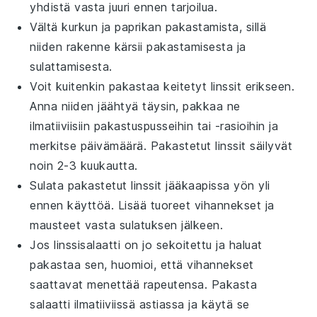
yhdistä vasta juuri ennen tarjoilua.
Vältä
kurkun
ja
paprikan
pakastamista, sillä
niiden rakenne kärsii pakastamisesta ja
sulattamisesta.
Voit kuitenkin pakastaa keitetyt
linssit
erikseen.
Anna niiden jäähtyä täysin, pakkaa ne
ilmatiiviisiin pakastuspusseihin tai -rasioihin ja
merkitse päivämäärä. Pakastetut
linssit
säilyvät
noin 2-3 kuukautta.
Sulata pakastetut
linssit
jääkaapissa yön yli
ennen käyttöä. Lisää tuoreet
vihannekset
ja
mausteet vasta sulatuksen jälkeen.
Jos
linssisalaatti
on jo sekoitettu ja haluat
pakastaa sen, huomioi, että
vihannekset
saattavat menettää rapeutensa. Pakasta
salaatti ilmatiiviissä astiassa ja käytä se