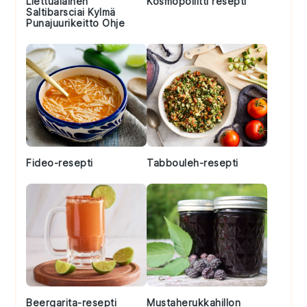
Liettualainen
Kosmopoliitti resepti
Saltibarsciai Kylmä
Punajuurikeitto Ohje
Fideo-resepti
Tabbouleh-resepti
Beergarita-resepti
Mustaherukkahillon