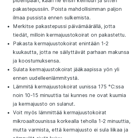
pidempään, kääri ne ensin
kelmuun
ja sitten
pakastepussiin
. Poista mahdollisimman paljon
ilmaa pussista ennen sulkemista.
Merkitse
pakastepussi
päivämäärällä, jotta
tiedät, milloin
kermajuustokoirat
on pakastettu.
Pakasta
kermajuustokoirat
enintään 1-2
kuukautta, jotta ne säilyttävät parhaan makunsa
ja koostumuksensa.
Sulata
kermajuustokoirat
jääkaapissa yön yli
ennen uudelleenlämmitystä.
Lämmitä
kermajuustokoirat
uunissa 175 °C:ssa
noin 10-15 minuuttia tai kunnes ne ovat kuumia
ja
kermajuusto
on sulanut.
Voit myös lämmittää
kermajuustokoirat
mikroaaltouunissa
korkealla teholla 1-2 minuuttia,
mutta varmista, että
kermajuusto
ei sula liikaa ja