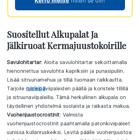
Kerro meille
miten se oli!!
Suositellut Alkupalat Ja
Jälkiruoat Kermajuustokoirille
Savulohitartar
: Aloita
savulohitartar
sekoittamalla
hienonnettua
savulohta
kapriksiin
ja
punasipuliin
.
Lisää
sitruunamehua
ja
tilliä
tuomaan raikkautta.
Tarjoile
ruisleipä
viipaleiden
päällä ja koristele
tillillä
ja
sitruunaviipaleilla
. Tämä herkullinen alkupala on
täydellinen yhdistelmä suolaista ja raikasta makua.
Vuohenjuustocrostinit
: Valmista
vuohenjuustocrostinit
paahtamalla
patonkiviipaleet
uunissa kullanruskeiksi. Levitä päälle
vuohenjuustoa