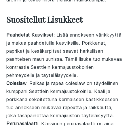
Suositellut Lisukkeet
Paahdetut Kasvikset
: Lisää annokseen värikkyyttä
ja makua
paahdetuilla kasviksilla
.
Porkkanat
,
paprikat
ja
kesäkurpitsat
saavat herkullisen
paahteisen maun uunissa. Tämä lisuke tuo mukavaa
kontrastia
Seattlein kermajuustokoirien
pehmeydelle ja täyteläisyydelle.
Coleslaw
: Raikas ja rapea
coleslaw
on täydellinen
kumppani
Seattlein kermajuustokoirille
.
Kaali
ja
porkkana
sekoitettuna kermaiseen kastikkeeseen
tuo annokseen mukavaa rapeutta ja raikkautta,
joka tasapainottaa
kermajuuston
täyteläisyyttä.
Perunasalaatti
: Klassinen
perunasalaatti
on aina