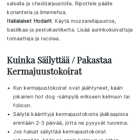
salsalla
ja
cheddarjuustolla
. Ripottele päälle
korianteria
ja
limemehua
.
Italialaiset Hodarit
: Käytä
mozzarellajuustoa
,
basilikaa
ja
pestokastiketta
. Lisää
aurinkokuivattuja
tomaatteja
ja
rucolaa
.
Kuinka Säilyttää / Pakastaa
Kermajuustokoirat
Kun
kermajuustokoirat
ovat jäähtyneet, kääri
jokainen
hot dog -sämpylä
erikseen
kelmuun
tai
folioon
.
Säilytä käärittyjä
kermajuustokoiria
jääkaapissa
enintään 2-3 päivää, jotta ne pysyvät tuoreina.
Jos haluat säilyttää
kermajuustokoirat