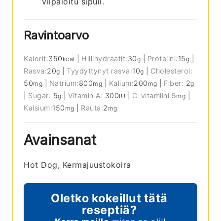
viipaloitu sipuli.
Ravintoarvo
Kalorit:
350
|
Hiilihydraatit:
30
|
Proteiini:
15
|
kcal
g
g
Rasva:
20
|
Tyydyttynyt rasva:
10
|
Cholesterol:
g
g
50
|
Natrium:
800
|
Kalium:
200
|
Fiber:
2
mg
mg
mg
g
|
Sugar:
5
|
Vitamin A:
300
|
C-vitamiini:
5
|
g
IU
mg
Kalsium:
150
|
Rauta:
2
mg
mg
Avainsanat
Hot Dog, Kermajuustokoira
Oletko kokeillut tätä
reseptiä?