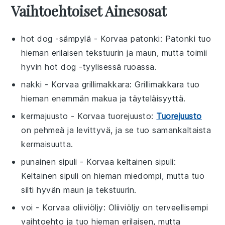
Vaihtoehtoiset Ainesosat
hot dog -sämpylä
- Korvaa
patonki
: Patonki tuo
hieman erilaisen tekstuurin ja maun, mutta toimii
hyvin
hot dog
-tyylisessä ruoassa.
nakki
- Korvaa
grillimakkara
: Grillimakkara tuo
hieman enemmän makua ja täyteläisyyttä.
kermajuusto
- Korvaa
tuorejuusto
:
Tuorejuusto
on pehmeä ja levittyvä, ja se tuo samankaltaista
kermaisuutta.
punainen sipuli
- Korvaa
keltainen sipuli
:
Keltainen sipuli on hieman miedompi, mutta tuo
silti hyvän maun ja tekstuurin.
voi
- Korvaa
oliiviöljy
: Oliiviöljy on terveellisempi
vaihtoehto ja tuo hieman erilaisen, mutta