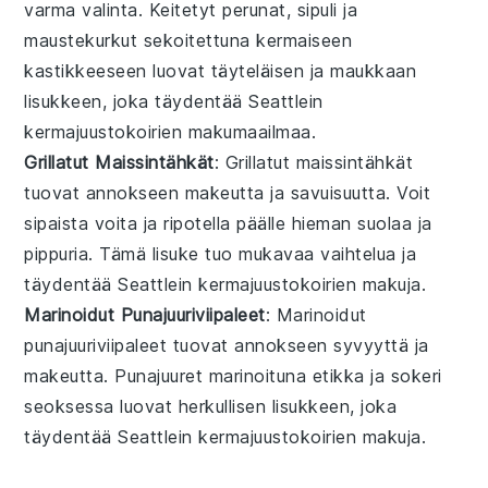
varma valinta.
Keitetyt perunat
,
sipuli
ja
maustekurkut
sekoitettuna kermaiseen
kastikkeeseen luovat täyteläisen ja maukkaan
lisukkeen, joka täydentää
Seattlein
kermajuustokoirien
makumaailmaa.
Grillatut Maissintähkät
: Grillatut
maissintähkät
tuovat annokseen makeutta ja savuisuutta. Voit
sipaista
voita
ja ripotella päälle hieman
suolaa
ja
pippuria
. Tämä lisuke tuo mukavaa vaihtelua ja
täydentää
Seattlein kermajuustokoirien
makuja.
Marinoidut Punajuuriviipaleet
: Marinoidut
punajuuriviipaleet
tuovat annokseen syvyyttä ja
makeutta.
Punajuuret
marinoituna
etikka
ja
sokeri
seoksessa luovat herkullisen lisukkeen, joka
täydentää
Seattlein kermajuustokoirien
makuja.