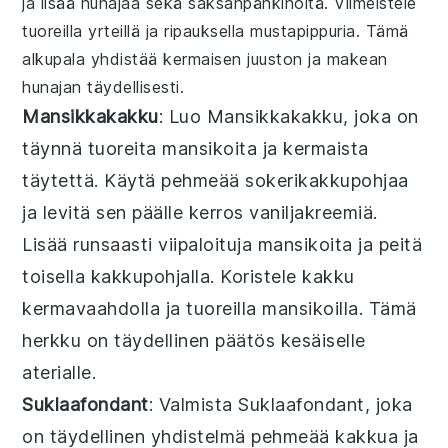
ja lisää
hunajaa
sekä
saksanpähkinöitä
. Viimeistele
tuoreilla yrteillä
ja ripauksella
mustapippuria
. Tämä
alkupala yhdistää kermaisen juuston ja makean
hunajan täydellisesti.
Mansikkakakku
: Luo
Mansikkakakku
, joka on
täynnä tuoreita mansikoita ja kermaista
täytettä. Käytä pehmeää
sokerikakkupohjaa
ja levitä sen päälle kerros
vaniljakreemiä
.
Lisää runsaasti viipaloituja mansikoita ja peitä
toisella
kakkupohjalla
. Koristele kakku
kermavaahdolla ja tuoreilla mansikoilla. Tämä
herkku on täydellinen päätös kesäiselle
aterialle.
Suklaafondant
: Valmista
Suklaafondant
, joka
on täydellinen yhdistelmä pehmeää kakkua ja