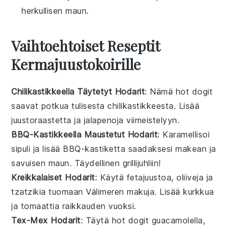
herkullisen maun.
Vaihtoehtoiset Reseptit
Kermajuustokoirille
Chilikastikkeella Täytetyt Hodarit
: Nämä
hot dogit
saavat potkua tulisesta
chilikastikkeesta
. Lisää
juustoraastetta
ja
jalapenoja
viimeistelyyn.
BBQ-Kastikkeella Maustetut Hodarit
: Karamellisoi
sipuli
ja lisää
BBQ-kastiketta
saadaksesi makean ja
savuisen maun. Täydellinen
grillijuhliin
!
Kreikkalaiset Hodarit
: Käytä
fetajuustoa
,
oliiveja
ja
tzatzikia
tuomaan Välimeren makuja. Lisää
kurkkua
ja
tomaattia
raikkauden vuoksi.
Tex-Mex Hodarit
: Täytä
hot dogit
guacamolella
,