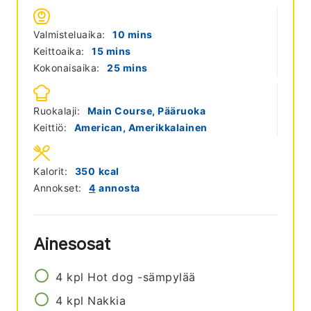
minutes
Valmisteluaika:
10
mins
minutes
Keittoaika:
15
mins
minutes
Kokonaisaika:
25
mins
Ruokalaji:
Main Course, Pääruoka
Keittiö:
American, Amerikkalainen
Kalorit:
350
kcal
Annokset:
4
annosta
Ainesosat
4
kpl
Hot dog -sämpylää
4
kpl
Nakkia