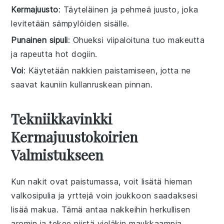
Kermajuusto
: Täyteläinen ja pehmeä juusto, joka
levitetään sämpylöiden sisälle.
Punainen sipuli
: Ohueksi viipaloituna tuo makeutta
ja rapeutta hot dogiin.
Voi
: Käytetään nakkien paistamiseen, jotta ne
saavat kauniin kullanruskean pinnan.
Tekniikkavinkki
Kermajuustokoirien
Valmistukseen
Kun
nakit
ovat paistumassa, voit lisätä hieman
valkosipulia
ja
yrttejä
voin joukkoon saadaksesi
lisää makua. Tämä antaa
nakkeihin
herkullisen
aromin ja tekee niistä vieläkin maukkaampia.