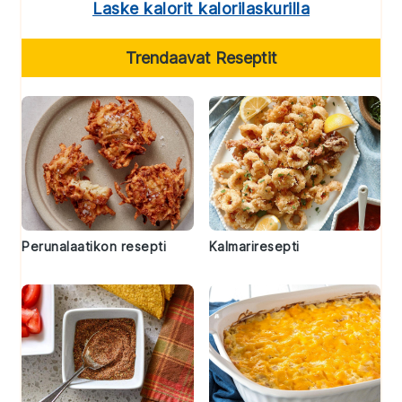
Laske kalorit kalorilaskurilla
Trendaavat Reseptit
Perunalaatikon resepti
Kalmariresepti