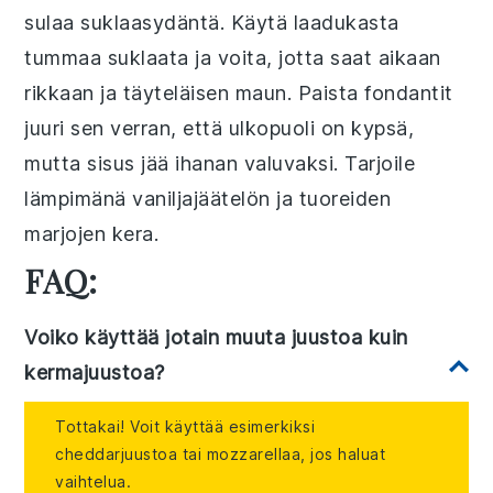
sulaa suklaasydäntä. Käytä laadukasta
tummaa suklaata ja voita, jotta saat aikaan
rikkaan ja täyteläisen maun. Paista
fondantit
juuri sen verran, että ulkopuoli on kypsä,
mutta sisus jää ihanan valuvaksi. Tarjoile
lämpimänä vaniljajäätelön ja tuoreiden
marjojen kera.
FAQ:
Voiko käyttää jotain muuta juustoa kuin
kermajuustoa?
Tottakai! Voit käyttää esimerkiksi
cheddarjuustoa tai mozzarellaa, jos haluat
vaihtelua.