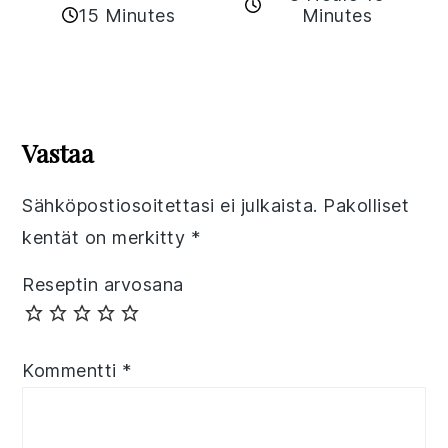
15 Minutes
Minutes
Reader
Interactions
Vastaa
Sähköpostiosoitettasi ei julkaista.
Pakolliset
kentät on merkitty
*
Reseptin arvosana
Kommentti
*