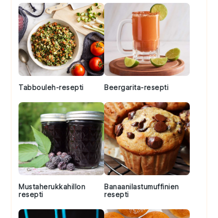
Tabbouleh-resepti
Beergarita-resepti
Mustaherukkahillon
Banaanilastumuffinien
resepti
resepti