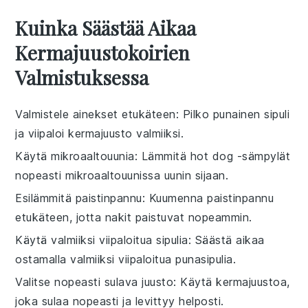
Kuinka Säästää Aikaa
Kermajuustokoirien
Valmistuksessa
Valmistele ainekset etukäteen
: Pilko
punainen sipuli
ja viipaloi
kermajuusto
valmiiksi.
Käytä mikroaaltouunia
: Lämmitä
hot dog -sämpylät
nopeasti mikroaaltouunissa uunin sijaan.
Esilämmitä paistinpannu
: Kuumenna paistinpannu
etukäteen, jotta
nakit
paistuvat nopeammin.
Käytä valmiiksi viipaloitua sipulia
: Säästä aikaa
ostamalla valmiiksi viipaloitua
punasipulia
.
Valitse nopeasti sulava juusto
: Käytä
kermajuustoa
,
joka sulaa nopeasti ja levittyy helposti.