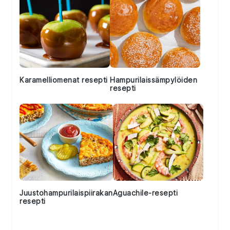
Karamelliomenat resepti
Hampurilaissämpylöiden
resepti
Juustohampurilaispiirakan
Aguachile-resepti
resepti