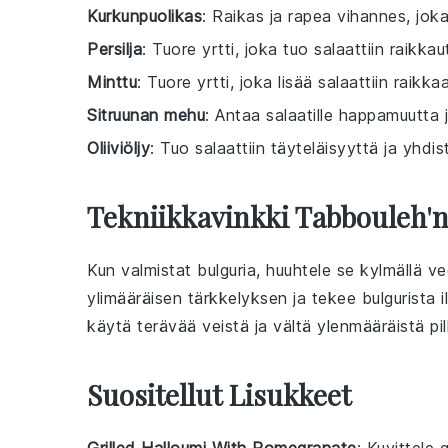
Kurkunpuolikas
: Raikas ja rapea vihannes, joka 
Persilja
: Tuore yrtti, joka tuo salaattiin raikkau
Minttu
: Tuore yrtti, joka lisää salaattiin raikk
Sitruunan mehu
: Antaa salaatille happamuutta j
Oliiviöljy
: Tuo salaattiin täyteläisyyttä ja yhdi
Tekniikkavinkki Tabbouleh'
Kun valmistat
bulguria
, huuhtele se kylmällä v
ylimääräisen tärkkelyksen ja tekee
bulgurista
i
käytä terävää veistä ja vältä ylenmääräistä pil
Suositellut Lisukkeet