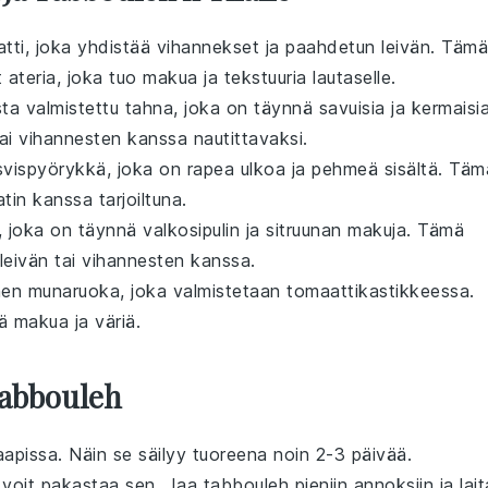
atti
, joka yhdistää
vihannekset
ja
paahdetun leivän
. Tämä
 ateria, joka tuo
makua
ja
tekstuuria
lautaselle.
ta
valmistettu
tahna
, joka on täynnä
savuisia
ja
kermaisi
ai
vihannesten
kanssa nautittavaksi.
svispyörykkä
, joka on rapea ulkoa ja pehmeä sisältä. Täm
atin
kanssa tarjoiltuna.
, joka on täynnä
valkosipulin
ja
sitruunan
makuja. Tämä
leivän
tai
vihannesten
kanssa.
nen
munaruoka
, joka valmistetaan
tomaattikastikkeessa
.
nä
makua
ja
väriä
.
Tabbouleh
kaapissa. Näin se säilyy tuoreena noin 2-3 päivää.
 voit pakastaa sen. Jaa
tabbouleh
pieniin annoksiin ja lait