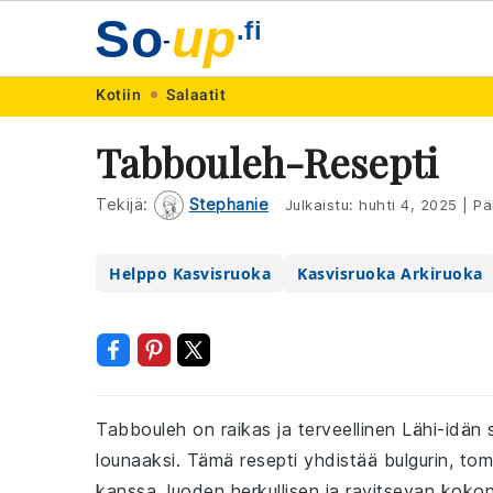
So
up
.fi
-
Skip
Skip
Skip
Skip
Kotiin
Salaatit
to
to
to
to
Tabbouleh-Resepti
primary
main
primary
footer
navigation
content
sidebar
Tekijä:
Stephanie
Julkaistu:
huhti 4, 2025
|
Päi
Helppo Kasvisruoka
Kasvisruoka Arkiruoka
Tabbouleh on raikas ja terveellinen Lähi-idän s
lounaaksi. Tämä resepti yhdistää bulgurin, tomaa
kanssa, luoden herkullisen ja ravitsevan koko