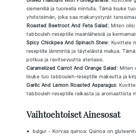
Grilled Halloumi With Pomegranate
: Kuvittele
g
siemenillä ja tuoreella
mintulla
. Tämä
lisuke
tu
yhdistelmän, joka saa makunystyrät tanssima
Roasted Beetroot And Feta Salad
: Miten olis
tabbouleh
-reseptille maanläheisiä ja kermama
Spicy Chickpea And Spinach Stew
: Kuvittele
m
reseptille lämmintä ja täyteläistä makua. Täm
potkua ja ravitsevuutta ateriaasi.
Caramelized Carrot And Orange Salad
: Miten 
lisuke
tuo
tabbouleh
-reseptille makeutta ja k
Garlic And Lemon Roasted Asparagus
: Kuvitt
tabbouleh
-reseptille raikasta ja aromaattist
Vaihtoehtoiset Ainesosat
bulgur
- Korvaa
quinoa
: Quinoa on gluteenit