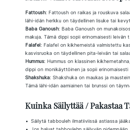
Fattoush
: Fattoush on raikas ja rouskuva
sala
lähi-idän
herkku on täydellinen lisuke tai kevyt
Baba Ganoush
: Baba Ganoush on
munakoisos
makuja. Tämä
dippi
sopii erinomaisesti
leivän
t
Falafel
: Falafel on
kikherneistä
valmistettu
ka
kasvisruoka
on täydellinen
pita-leivän
tai
sala
Hummus
: Hummus on klassinen
kikhernetahna
dippi
on monikäyttöinen ja sopii erinomaisesti
Shakshuka
: Shakshuka on
maukas
ja
maustei
Tämä
lähi-idän
aamiainen tai
brunssi
on täyn
Kuinka Säilyttää / Pakastaa 
Säilytä
tabbouleh
ilmatiiviissä astiassa jää
Jos haluat
tabbouleh
n säilyvän pidempään,