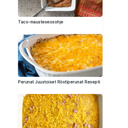
Taco-mausteseosohje
Perunat Juustoiset Röstiperunat Resepti