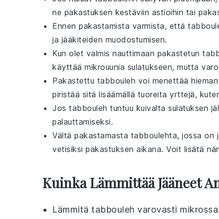
ne pakastuksen kestäviin astioihin tai paka
Ennen pakastamista varmista, että
tabboul
ja jääkiteiden muodostumisen.
Kun olet valmis nauttimaan pakastetun
tab
käyttää mikrouunia sulatukseen, mutta var
Pakastettu
tabbouleh
voi menettää hieman t
piristää sitä lisäämällä tuoreita yrttejä, kut
Jos
tabbouleh
tuntuu kuivalta sulatuksen jä
palauttamiseksi.
Vältä pakastamasta
tabbouleh
ta, jossa on 
vetisiksi pakastuksen aikana. Voit lisätä n
Kuinka Lämmittää Jääneet A
Lämmitä
tabbouleh
varovasti mikrossa.