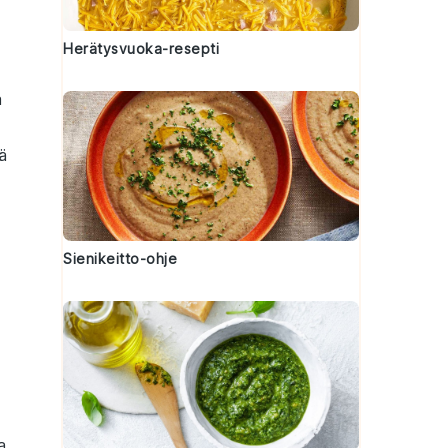
Herätysvuoka-resepti
a
ä
Sienikeitto-ohje
a