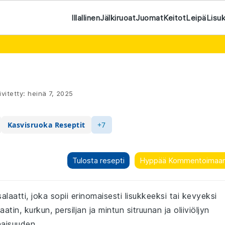
Illallinen
Jälkiruoat
Juomat
Keitot
Leipä
Lisu
vitetty:
heinä 7, 2025
Kasvisruoka Reseptit
+7
Tulosta resepti
Hyppää Kommentoimaa
alaatti, joka sopii erinomaisesti lisukkeeksi tai kevyeksi
tin, kurkun, persiljan ja mintun sitruunan ja oliiviöljyn
naisuuden.