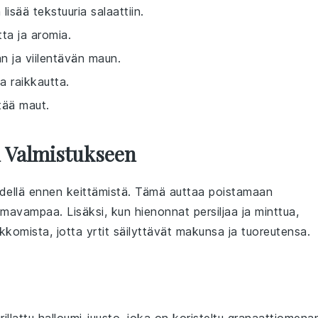
lisää tekstuuria salaattiin.
tta ja aromia.
aan ja viilentävän maun.
a raikkautta.
stää maut.
n Valmistukseen
edellä ennen keittämistä. Tämä auttaa poistamaan
lmavampaa. Lisäksi, kun hienonnat
persiljaa
ja
minttua
,
kkomista, jotta yrtit säilyttävät makunsa ja tuoreutensa.