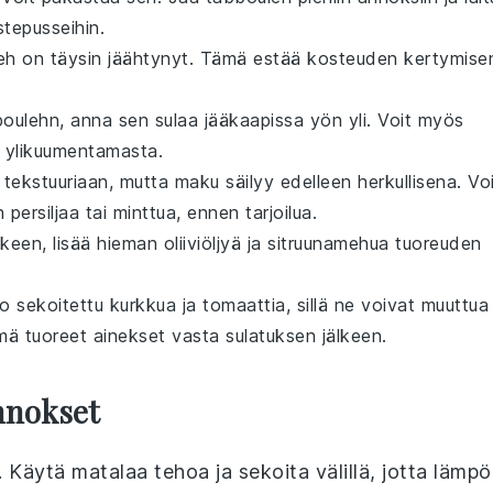
stepusseihin.
eh
on täysin jäähtynyt. Tämä estää kosteuden kertymise
bouleh
n, anna sen sulaa jääkaapissa yön yli. Voit myös
o ylikuumentamasta.
ekstuuriaan, mutta maku säilyy edelleen herkullisena. Vo
en
persiljaa
tai
minttua
, ennen tarjoilua.
lkeen, lisää hieman
oliiviöljyä
ja
sitruunamehua
tuoreuden
jo sekoitettu
kurkkua
ja
tomaattia
, sillä ne voivat muuttua
ämä tuoreet ainekset vasta sulatuksen jälkeen.
nnokset
 Käytä matalaa tehoa ja sekoita välillä, jotta lämpö