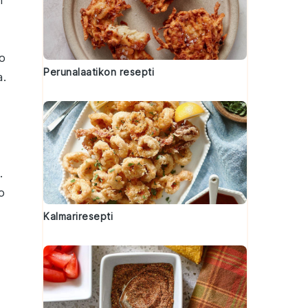
n
o
Perunalaatikon resepti
a.
.
o
Kalmariresepti