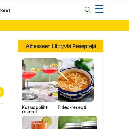
☰
kkeet
Primary
Sidebar
Aiheeseen Liittyviä Reseptejä
n
Kosmopoliitti
Fideo-resepti
resepti