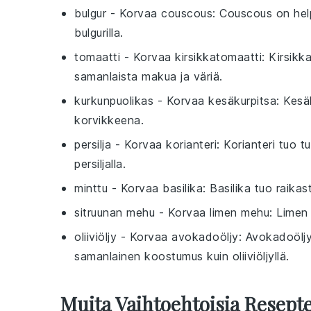
bulgur
- Korvaa
couscous
: Couscous on hel
bulgurilla.
tomaatti
- Korvaa
kirsikkatomaatti
: Kirsikk
samanlaista makua ja väriä.
kurkunpuolikas
- Korvaa
kesäkurpitsa
: Kesä
korvikkeena.
persilja
- Korvaa
korianteri
: Korianteri tuo 
persiljalla.
minttu
- Korvaa
basilika
: Basilika tuo raika
sitruunan mehu
- Korvaa
limen mehu
: Limen
oliiviöljy
- Korvaa
avokadoöljy
: Avokadoöljy
samanlainen koostumus kuin oliiviöljyllä.
Muita Vaihtoehtoisia Resepte