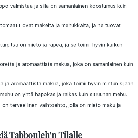
ppo valmistaa ja sillä on samanlainen koostumus kuin
atomaatit ovat makeita ja mehukkaita, ja ne tuovat
kurpitsa on mieto ja rapea, ja se toimii hyvin kurkun
tuoretta ja aromaattista makua, joka on samanlainen kuin
sta ja aromaattista makua, joka toimii hyvin mintun sijaan.
 mehu on yhtä hapokas ja raikas kuin sitruunan mehu.
 on terveellinen vaihtoehto, jolla on mieto maku ja
jä Tabbouleh'n Tilalle