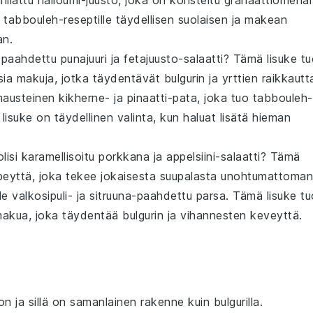
rillattu halloumi
-juusto, joka on koristeltu
granaattiomena
o
tabbouleh
-reseptille täydellisen suolaisen ja makean
an.
i
paahdettu punajuuri
ja
fetajuusto
-salaatti? Tämä
lisuke
tu
isia makuja, jotka täydentävät
bulgurin
ja
yrttien
raikkautt
austeinen kikherne
- ja
pinaatti
-pata, joka tuo
tabbouleh
-
ä
lisuke
on täydellinen valinta, kun haluat lisätä hieman
olisi
karamellisoitu porkkana
ja
appelsiini
-salaatti? Tämä
irpeyttä, joka tekee jokaisesta suupalasta unohtumattoman
ele
valkosipuli
- ja
sitruuna
-paahdettu
parsa
. Tämä
lisuke
tu
a makua, joka täydentää
bulgurin
ja
vihannesten
keveyttä.
on ja sillä on samanlainen rakenne kuin bulgurilla.