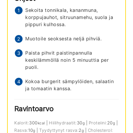
Sekoita tonnikala, kananmuna,
korppujauhot, sitruunamehu, suola ja
pippuri kulhossa.
Muotoile seoksesta neljä pihviä.
Paista pihvit paistinpannulla
keskilämmöllä noin 5 minuuttia per
puoli.
Kokoa burgerit sämpylöiden, salaatin
ja tomaatin kanssa.
Ravintoarvo
Kalorit:
300
|
Hiilihydraatit:
30
|
Proteiini:
20
|
kcal
g
g
Rasva:
10
|
Tyydyttynyt rasva:
2
|
Cholesterol:
g
g