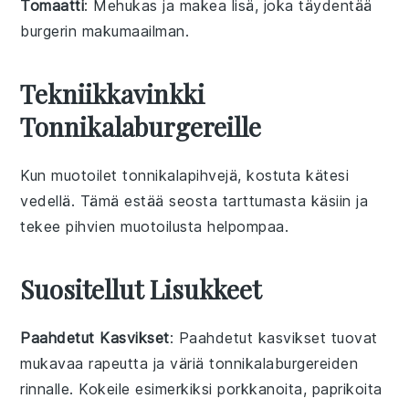
Tomaatti
: Mehukas ja makea lisä, joka täydentää
burgerin makumaailman.
Tekniikkavinkki
Tonnikalaburgereille
Kun muotoilet
tonnikalapihvejä
, kostuta kätesi
vedellä. Tämä estää seosta tarttumasta käsiin ja
tekee pihvien muotoilusta helpompaa.
Suositellut Lisukkeet
Paahdetut Kasvikset
: Paahdetut
kasvikset
tuovat
mukavaa rapeutta ja väriä tonnikalaburgereiden
rinnalle. Kokeile esimerkiksi
porkkanoita
,
paprikoita