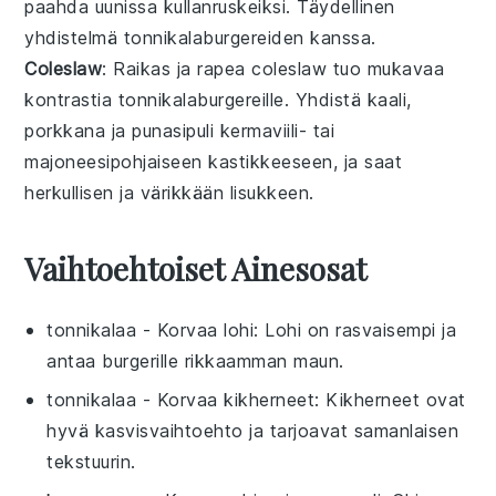
paahda uunissa kullanruskeiksi. Täydellinen
yhdistelmä tonnikalaburgereiden kanssa.
Coleslaw
: Raikas ja rapea
coleslaw
tuo mukavaa
kontrastia tonnikalaburgereille. Yhdistä
kaali
,
porkkana
ja
punasipuli
kermaviili- tai
majoneesipohjaiseen kastikkeeseen, ja saat
herkullisen ja värikkään lisukkeen.
Vaihtoehtoiset Ainesosat
tonnikalaa
- Korvaa
lohi
: Lohi on rasvaisempi ja
antaa burgerille rikkaamman maun.
tonnikalaa
- Korvaa
kikherneet
: Kikherneet ovat
hyvä kasvisvaihtoehto ja tarjoavat samanlaisen
tekstuurin.