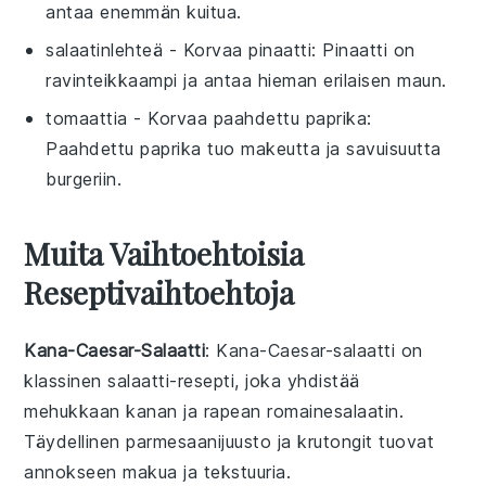
antaa enemmän kuitua.
salaatinlehteä
- Korvaa
pinaatti
: Pinaatti on
ravinteikkaampi ja antaa hieman erilaisen maun.
tomaattia
- Korvaa
paahdettu paprika
:
Paahdettu paprika tuo makeutta ja savuisuutta
burgeriin.
Muita Vaihtoehtoisia
Reseptivaihtoehtoja
Kana-Caesar-Salaatti
: Kana-Caesar-salaatti on
klassinen
salaatti
-resepti, joka yhdistää
mehukkaan
kanan
ja rapean
romainesalaatin
.
Täydellinen
parmesaanijuusto
ja krutongit tuovat
annokseen makua ja tekstuuria.