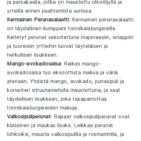
ja
parsakaalia
, jotka on maustettu
oliiviöljyllä
ja
yrteillä
ennen paahtamista uunissa.
Kermainen Perunasalaatti
: Kermainen
perunasalaatti
on täydellinen kumppani tonnikalaburgereille.
Keitetyt
perunat
sekoitettuna
majoneesiin
,
sinappiin
ja
tuoreisiin yrtteihin
luovat täyteläisen ja
herkullisen lisukkeen.
Mango-avokadosalsa
: Raikas
mango-
avokadosalsa
tuo eksoottista makua ja väriä
ateriaan. Yhdistä
mango
,
avokado
,
punasipuli
ja
korianteri
sitruunamehulla maustettuna, ja saat
täydellisen lisukkeen, joka tasapainottaa
tonnikalaburgereiden makuja.
Valkosipuliperunat
: Rapeat
valkosipuliperunat
ovat
klassinen ja maukas lisuke. Leikkaa
perunat
lohkoiksi, mausta
valkosipulilla
ja
rosmariinilla
, ja