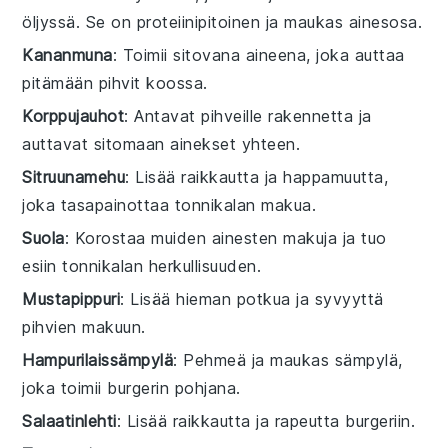
öljyssä. Se on proteiinipitoinen ja maukas ainesosa.
Kananmuna
: Toimii sitovana aineena, joka auttaa
pitämään pihvit koossa.
Korppujauhot
: Antavat pihveille rakennetta ja
auttavat sitomaan ainekset yhteen.
Sitruunamehu
: Lisää raikkautta ja happamuutta,
joka tasapainottaa tonnikalan makua.
Suola
: Korostaa muiden ainesten makuja ja tuo
esiin tonnikalan herkullisuuden.
Mustapippuri
: Lisää hieman potkua ja syvyyttä
pihvien makuun.
Hampurilaissämpylä
: Pehmeä ja maukas sämpylä,
joka toimii burgerin pohjana.
Salaatinlehti
: Lisää raikkautta ja rapeutta burgeriin.