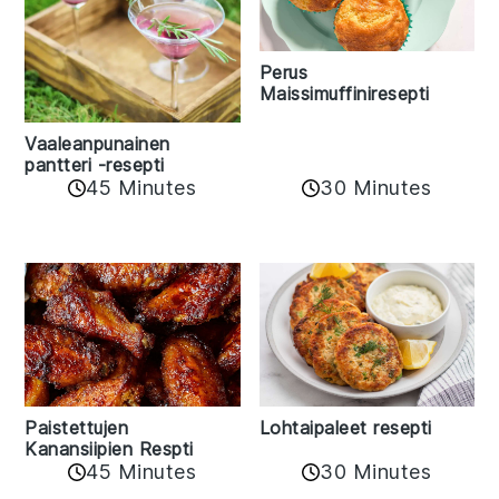
Perus
Maissimuffiniresepti
Vaaleanpunainen
pantteri -resepti
45 Minutes
30 Minutes
Paistettujen
Lohtaipaleet resepti
Kanansiipien Respti
45 Minutes
30 Minutes