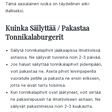
Tämä
aasialainen
ruoka on täydellinen arki-
illalliseksi.
Kuinka Säilyttää / Pakastaa
Tonnikalaburgerit
Säilytä
tonnikalapihvit
jääkaapissa ilmatiiviissä
astiassa. Ne säilyvät tuoreina noin 2-3 päivää.
Jos haluat säilyttää
tonnikalapihvit
pidempään,
voit pakastaa ne. Aseta pihvit leivinpaperilla
vuoratulle pellille ja pakasta ne ensin erikseen,
jotta ne eivät tartu toisiinsa.
Kun
tonnikalapihvit
ovat jäätyneet, voit siirtää
ne pakastepussiin tai ilmatiiviiseen astiaan. Ne
säilyvät pakastimessa noin 2-3 kuukautta.