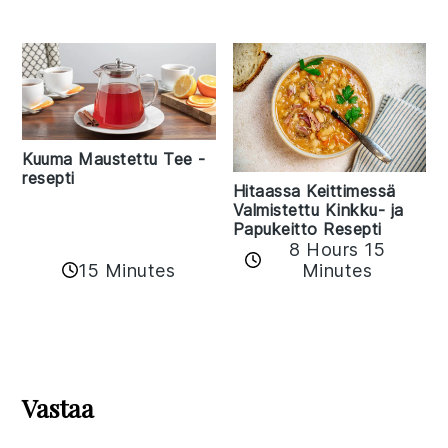
Kuuma Maustettu Tee -
resepti
Hitaassa Keittimessä
Valmistettu Kinkku- ja
Papukeitto Resepti
8 Hours 15
15 Minutes
Minutes
Reader
Interactions
Vastaa