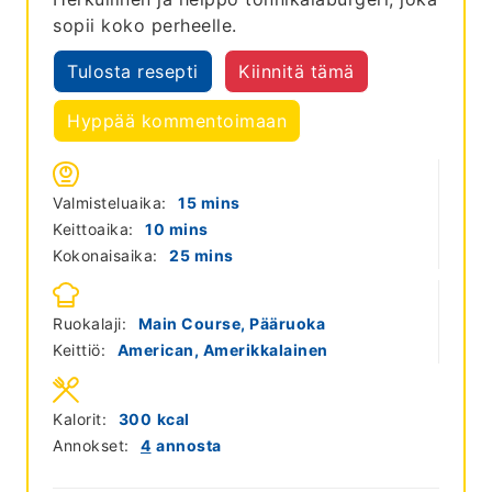
sopii koko perheelle.
Tulosta resepti
Kiinnitä tämä
Hyppää kommentoimaan
minutes
Valmisteluaika:
15
mins
minutes
Keittoaika:
10
mins
minutes
Kokonaisaika:
25
mins
Ruokalaji:
Main Course, Pääruoka
Keittiö:
American, Amerikkalainen
Kalorit:
300
kcal
Annokset:
4
annosta