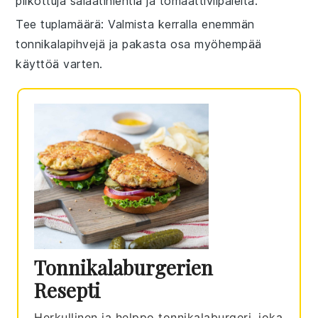
pilkottuja
salaatinlehtiä
ja
tomaattiviipaleita
.
Tee tuplamäärä
: Valmista kerralla enemmän
tonnikalapihvejä
ja pakasta osa myöhempää
käyttöä varten.
Tonnikalaburgerien
Resepti
Herkullinen ja helppo tonnikalaburgeri, joka