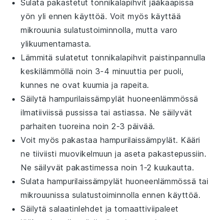
Sulata pakastetut
tonnikalapihvit
jääkaapissa
yön yli ennen käyttöä. Voit myös käyttää
mikrouunia sulatustoiminnolla, mutta varo
ylikuumentamasta.
Lämmitä sulatetut
tonnikalapihvit
paistinpannulla
keskilämmöllä noin 3-4 minuuttia per puoli,
kunnes ne ovat kuumia ja rapeita.
Säilytä
hampurilaissämpylät
huoneenlämmössä
ilmatiiviissä pussissa tai astiassa. Ne säilyvät
parhaiten tuoreina noin 2-3 päivää.
Voit myös pakastaa
hampurilaissämpylät
. Kääri
ne tiiviisti muovikelmuun ja aseta pakastepussiin.
Ne säilyvät pakastimessa noin 1-2 kuukautta.
Sulata
hampurilaissämpylät
huoneenlämmössä tai
mikrouunissa sulatustoiminnolla ennen käyttöä.
Säilytä
salaatinlehdet
ja
tomaattiviipaleet