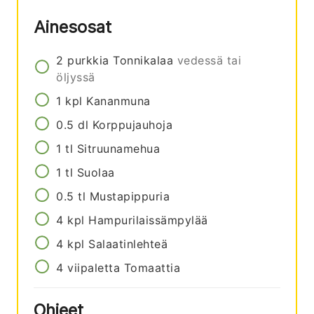
Ainesosat
2
purkkia
Tonnikalaa
vedessä tai
öljyssä
1
kpl
Kananmuna
0.5
dl
Korppujauhoja
1
tl
Sitruunamehua
1
tl
Suolaa
0.5
tl
Mustapippuria
4
kpl
Hampurilaissämpylää
4
kpl
Salaatinlehteä
4
viipaletta
Tomaattia
Ohjeet