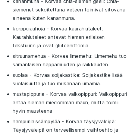
kananmuna
- Korvaa
chia-siemen geeli
: Chia-
siemenet sekoitettuna veteen toimivat sitovana
aineena kuten kananmuna.
korppujauhoja
- Korvaa
kaurahiutaleet
:
Kaurahiutaleet antavat hieman erilaisen
tekstuurin ja ovat gluteenittomia.
sitruunamehua
- Korvaa
limemehu
: Limemehu tuo
samanlaisen happamuuden ja raikkauden.
suolaa
- Korvaa
soijakastike
: Soijakastike lisää
suolaisuutta ja tuo mukanaan umamia.
mustapippuria
- Korvaa
valkopippuri
: Valkopippuri
antaa hieman miedomman maun, mutta toimii
hyvin mausteena.
hampurilaissämpylää
- Korvaa
täysjyväleipä
:
Täysjyväleipä on terveellisempi vaihtoehto ja