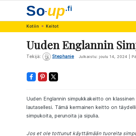
So
up
.fi
-
Skip
Skip
Skip
Skip
Kotiin
Keitot
to
to
to
to
Uuden Englannin Sim
primary
main
primary
footer
navigation
content
sidebar
Tekijä:
Stephanie
Julkaistu:
joulu 14, 2024
|
Pä
Uuden Englannin simpukkakeitto on klassinen 
lautasellesi. Tämä kermainen keitto on täydellin
simpukoita, perunoita ja sipulia.
Jos et ole tottunut käyttämään tuoreita simpu