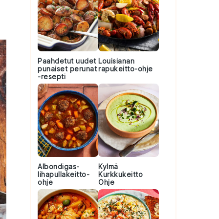
Paahdetut uudet
Louisianan
punaiset perunat
rapukeitto-ohje
-resepti
Albondigas-
Kylmä
lihapullakeitto-
Kurkkukeitto
ohje
Ohje