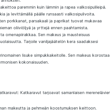
n annoksen.
akeittoa
paremmin kuin lämmin ja rapea
valkosipulileipä
.
kia
ja levittämällä päälle runsaasti
valkosipulivoita
.
ten
porkkanat
,
parsakaali
ja
paprikat
tuovat mukavaa
e hieman
oliiviöljyä
ja
yrttejä
ennen paahtamista.
ista
omenapiirakkaa
. Sen makeus ja mausteisuus
uolaisuutta. Tarjoile
vaniljajäätelön
kera saadaksesi
rinomainen lisuke
simpukkakeitolle
. Sen makeus korostaa
harmonisen kokonaisuuden.
atkaravut
: Katkaravut tarjoavat samanlaisen merenelävie
ieman makeutta ja pehmeän koostumuksen keittoon.