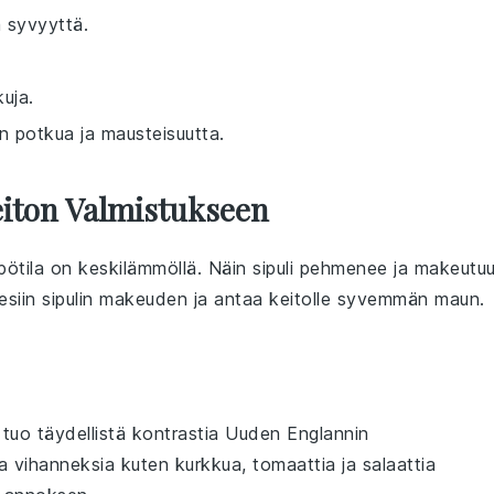
a syvyyttä.
uja.
n potkua ja mausteisuutta.
iton Valmistukseen
mpötila on keskilämmöllä. Näin
sipuli
pehmenee ja makeutu
 esiin
sipulin
makeuden ja antaa keitolle syvemmän maun.
tuo täydellistä kontrastia
Uuden Englannin
ta vihanneksia
kuten
kurkkua
,
tomaattia
ja
salaattia