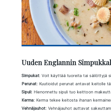
Uuden Englannin Simpukkak
Simpukat
: Voit käyttää tuoreita tai säilöttyj
Perunat
: Kuutioidut perunat antavat keitolle t
Sipuli
: Hienonnettu sipuli tuo keittoon makeutt
Kerma
: Kerma tekee keitosta ihanan kermainen
Vehnäjauhot
: Vehnäjauhot auttavat sakeuttam