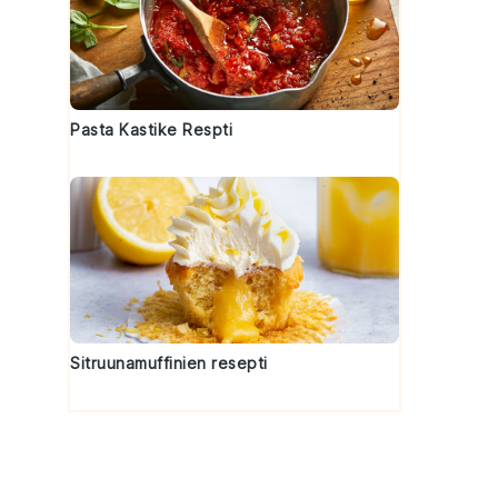
Pasta Kastike Respti
Sitruunamuffinien resepti