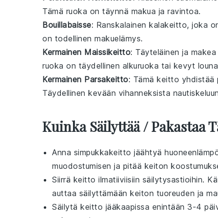
Tämä
ruoka
on täynnä makua ja ravintoa.
Bouillabaisse
: Ranskalainen
kalakeitto
, joka o
on todellinen
makuelämys
.
Kermainen Maissikeitto
: Täyteläinen ja make
ruoka
on täydellinen alkuruoka tai kevyt louna
Kermainen Parsakeitto
: Tämä
keitto
yhdistää
Täydellinen kevään
vihanneksista
nautiskeluun
Kuinka Säilyttää / Pakastaa
Anna
simpukkakeitto
jäähtyä huoneenlämpöi
muodostumisen ja pitää keiton koostumuk
Siirrä keitto ilmatiiviisiin säilytysastioihin
auttaa säilyttämään
keiton
tuoreuden ja ma
Säilytä keitto jääkaapissa enintään 3-4 päi