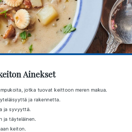
eiton Ainekset
ä simpukoita, jotka tuovat keittoon meren makua.
äyteläisyyttä ja rakennetta.
a ja syvyyttä.
 ja täyteläinen.
aan keiton.