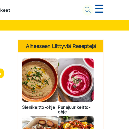
☰
kkeet
Primary
Sidebar
Aiheeseen Liittyviä Reseptejä
n
Sienikeitto-ohje
Punajuurikeitto-
ohje