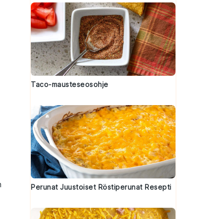
Taco-mausteseosohje
n
Perunat Juustoiset Röstiperunat Resepti