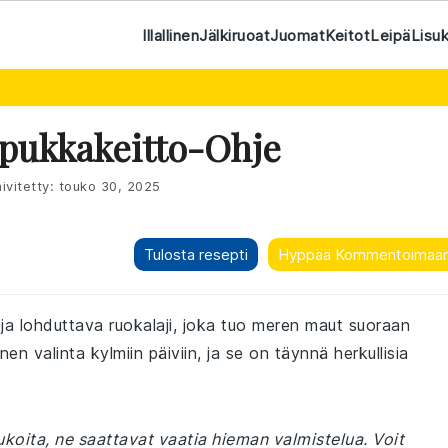
Illallinen
Jälkiruoat
Juomat
Keitot
Leipä
Lisu
pukkakeitto-Ohje
ivitetty:
touko 30, 2025
Tulosta resepti
Hyppää Kommentoimaa
ja lohduttava ruokalaji, joka tuo meren maut suoraan
en valinta kylmiin päiviin, ja se on täynnä herkullisia
koita, ne saattavat vaatia hieman valmistelua. Voit