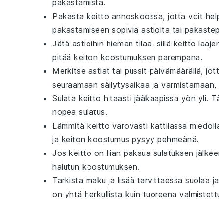
pakastamista.
Pakasta keitto annoskoossa, jotta voit help
pakastamiseen sopivia astioita tai pakastep
Jätä astioihin hieman tilaa, sillä
keitto
laaje
pitää keiton koostumuksen parempana.
Merkitse astiat tai pussit päivämäärällä, jot
seuraamaan säilytysaikaa ja varmistamaan,
Sulata keitto hitaasti jääkaapissa yön yli. 
nopea sulatus.
Lämmitä keitto varovasti kattilassa miedolla
ja keiton koostumus pysyy pehmeänä.
Jos keitto on liian paksua sulatuksen jälkee
halutun koostumuksen.
Tarkista maku ja lisää tarvittaessa
suolaa
j
on yhtä herkullista kuin tuoreena valmistett