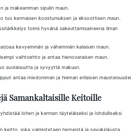
n ja makeamman sipulin maun.
o tuo kermaisen koostumuksen ja eksoottisen maun.
ssitärkkelys toimii hyvänä sakeuttamisaineena ilman
i tarjoaa kevyemmän ja vähemmän kalaisen maun.
ellisempi vaihtoehto ja antaa hienovaraisen maun.
tuo suolaisuutta ja syvyyttä makuun.
ippuri antaa miedomman ja hieman erilaisen mausteisuude
ä Samankaltaisille Keitoille
yhdistää
lohen
ja
kerman
täyteläiseksi ja lohdulliseksi
en
keitto
, joka valmistetaan
herneistä
ja
savukinkusta
.