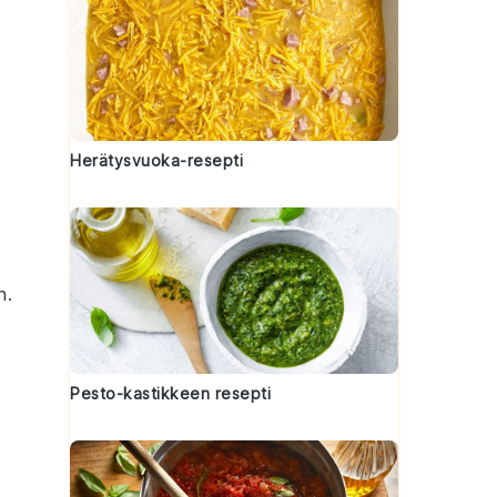
Herätysvuoka-resepti
n.
Pesto-kastikkeen resepti