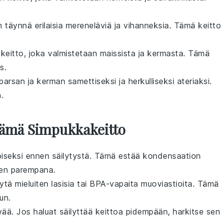
n täynnä erilaisia
mereneläviä
ja
vihanneksia
. Tämä
keitto
a
keitto
, joka valmistetaan
maissista
ja
kermasta
. Tämä
s.
parsan
ja
kerman
samettiseksi ja herkulliseksi
ateriaksi
.
.
 Tämä Simpukkakeitto
seksi ennen säilytystä. Tämä estää kondensaation
sen parempana.
. Käytä mieluiten lasisia tai BPA-vapaita muoviastioita. Tämä
un.
vää. Jos haluat säilyttää keittoa pidempään, harkitse sen