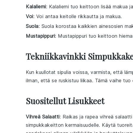
Kalaliemi
: Kalaliemi tuo keittoon lisää makua j
Voi
: Voi antaa keitolle rikkautta ja makua.
Suola
: Suola korostaa kaikkien ainesosien mak
Mustapippuri
: Mustapippuri tuo keittoon hiema
Tekniikkavinkki Simpukkake
Kun kuullotat
sipulia
voissa
, varmista, että lä
ilman, että se ruskistuu liikaa. Tämä vaihe tuo
Suositellut Lisukkeet
Vihreä Salaatti
: Raikas ja rapea
vihreä salaatti
simpukkakeitto
n kermaisuudelle. Käytä
tuorei