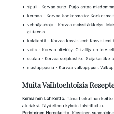
sipuli
- Korvaa
purjo
: Purjo antaa miedomma
kermaa
- Korvaa
kookosmaito
: Kookosmait
vehnäjauhoja
- Korvaa
maissitärkkelys
: Mai
gluteenia.
kalalientä
- Korvaa
kasvisliemi
: Kasvisliem
voita
- Korvaa
oliiviöljy
: Oliiviöljy on terve
suolaa
- Korvaa
soijakastike
: Soijakastike 
mustapippuria
- Korvaa
valkopippuri
: Valkop
Muita Vaihtoehtoisia Reseptej
Kermainen Lohikeitto
: Tämä herkullinen
keitto
ateriaksi
. Täydellinen kylmiin talvi-iltoihin.
Perinteinen Hernekeitto
: Klassinen suomalain