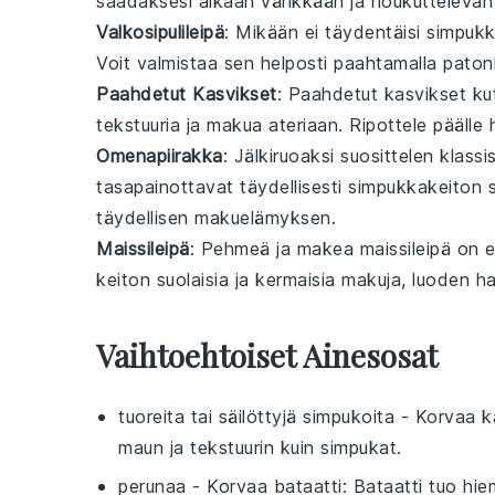
saadaksesi aikaan värikkään ja houkutteleva
Valkosipulileipä
: Mikään ei täydentäisi
simpukk
Voit valmistaa sen helposti paahtamalla
paton
Paahdetut Kasvikset
: Paahdetut
kasvikset
ku
tekstuuria ja makua ateriaan. Ripottele pääll
Omenapiirakka
: Jälkiruoaksi suosittelen klass
tasapainottavat täydellisesti
simpukkakeiton
s
täydellisen makuelämyksen.
Maissileipä
: Pehmeä ja makea
maissileipä
on e
keiton suolaisia ja kermaisia makuja, luoden 
Vaihtoehtoiset Ainesosat
tuoreita tai säilöttyjä simpukoita
- Korvaa
k
maun ja tekstuurin kuin simpukat.
perunaa
- Korvaa
bataatti
: Bataatti tuo h