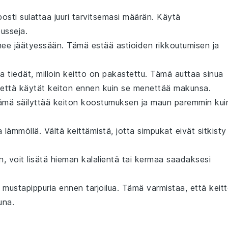
osti sulattaa juuri tarvitsemasi määrän. Käytä
usseja.
nee jäätyessään. Tämä estää astioiden rikkoutumisen ja
ta tiedät, milloin keitto on pakastettu. Tämä auttaa sinua
 että käytät keiton ennen kuin se menettää makunsa.
Tämä säilyttää
keiton
koostumuksen ja maun paremmin kui
 lämmöllä. Vältä keittämistä, jotta
simpukat
eivät sitkisty
n, voit lisätä hieman
kalalientä
tai
kermaa
saadaksesi
a
mustapippuria
ennen tarjoilua. Tämä varmistaa, että keit
una.