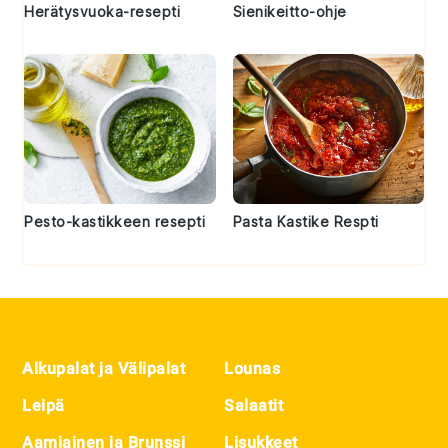
Herätysvuoka-resepti
Sienikeitto-ohje
Pesto-kastikkeen resepti
Pasta Kastike Respti
Footer
Alkupalat ja Välipalat
Lounas
Leipä
Salaatit
Aamiainen ja Brunssi
Lisukkeet