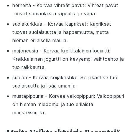
herneitä
- Korvaa
vihreät pavut
: Vihreät pavut
tuovat samanlaista rapeutta ja väriä.
suolakurkkua
- Korvaa
kaprikset
: Kaprikset
tuovat suolaisuutta ja happamuutta, mutta
hieman erilaisella maulla.
majoneesia
- Korvaa
kreikkalainen jogurtti
:
Kreikkalainen jogurtti on kevyempi vaihtoehto ja
tuo raikkautta.
suolaa
- Korvaa
soijakastike
: Soijakastike tuo
suolaisuutta ja lisää umamia.
mustapippuria
- Korvaa
valkopippuri
: Valkopippuri
on hieman miedompi ja tuo erilaista
mausteisuutta.