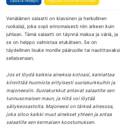
Tulosta resepti
Hyppää Kommentoimaan
Venäläinen salaatti on klassinen ja herkullinen
ruokalaji, joka sopii erinomaisesti niin arkeen kuin
juhlaan. Tämä salaatti on täynnä makua ja väriä, ja
se on helppo valmistaa etukäteen. Se on
täydellinen lisuke monille pääruoille tai nautittavaksi
sellaisenaan.
Jos et löydä kaikkia aineksia kotoasi, kannattaa
kiinnittää huomiota erityisesti suolakurkkuihin ja
majoneesiin. Suolakurkkut antavat salaatille sen
tunnusomaisen maun, ja niitä voi löytää
säilykeosastolta. Majoneesi on tärkeä ainesosa,
joka sitoo kaikki muut ainekset yhteen ja antaa
salaatille sen kermaisen koostumuksen.