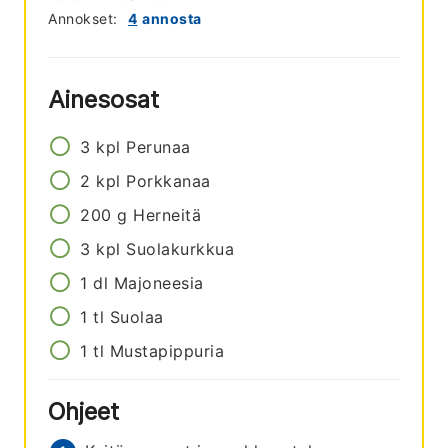
Annokset:
4
annosta
Ainesosat
3
kpl
Perunaa
2
kpl
Porkkanaa
200
g
Herneitä
3
kpl
Suolakurkkua
1
dl
Majoneesia
1
tl
Suolaa
1
tl
Mustapippuria
Ohjeet