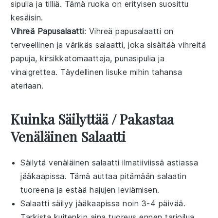
sipulia
ja
tilliä
. Tämä
ruoka
on erityisen suosittu
kesäisin
.
Vihreä Papusalaatti
: Vihreä papusalaatti on
terveellinen ja värikäs
salaatti
, joka sisältää
vihreitä
papuja
,
kirsikkatomaatteja
,
punasipulia
ja
vinaigrettea
. Täydellinen
lisuke
mihin tahansa
ateriaan.
Kuinka Säilyttää / Pakastaa
Venäläinen Salaatti
Säilytä
venäläinen salaatti
ilmatiiviissä astiassa
jääkaapissa. Tämä auttaa pitämään
salaatin
tuoreena ja estää hajujen leviämisen.
Salaatti
säilyy jääkaapissa noin 3-4 päivää.
Tarkista kuitenkin aina tuoreus ennen tarjoilua.