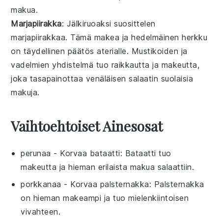
makua.
Marjapiirakka
: Jälkiruoaksi suosittelen
marjapiirakkaa
. Tämä makea ja hedelmäinen herkku
on täydellinen päätös aterialle.
Mustikoiden
ja
vadelmien
yhdistelmä tuo raikkautta ja makeutta,
joka tasapainottaa
venäläisen salaatin
suolaisia
makuja.
Vaihtoehtoiset Ainesosat
perunaa
- Korvaa
bataatti
: Bataatti tuo
makeutta ja hieman erilaista makua salaattiin.
porkkanaa
- Korvaa
palsternakka
: Palsternakka
on hieman makeampi ja tuo mielenkiintoisen
vivahteen.