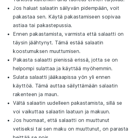
Jos haluat
salaatin
säilyvän pidempään, voit
pakastaa sen. Käytä pakastamiseen sopivaa
astiaa tai pakastepussia.
Ennen pakastamista, varmista että
salaatti
on
täysin jäähtynyt. Tämä estää
salaatin
koostumuksen muuttumisen.
Pakasta
salaatti
pienissä erissä, jotta se on
helpompi sulattaa ja käyttää myöhemmin.
Sulata
salaatti
jääkaapissa yön yli ennen
käyttöä. Tämä auttaa säilyttämään
salaatin
rakenteen ja maun.
Vältä
salaatin
uudelleen pakastamista, sillä se
voi vaikuttaa
salaatin
laatuun ja makuun.
Jos huomaat, että
salaatti
on muuttunut
vetiseksi tai sen maku on muuttunut, on parasta
heittää se pois.