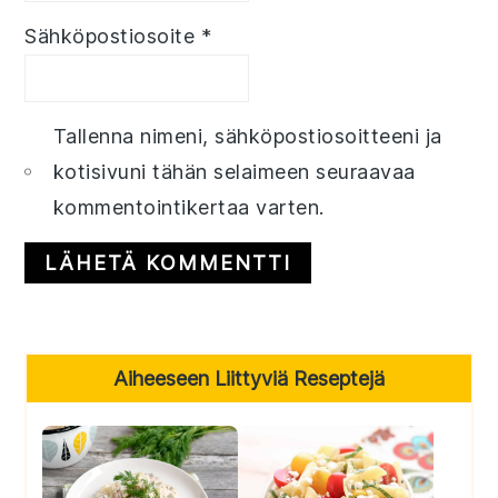
Sähköpostiosoite
*
Tallenna nimeni, sähköpostiosoitteeni ja
kotisivuni tähän selaimeen seuraavaa
kommentointikertaa varten.
Primary
Aiheeseen Liittyviä Reseptejä
Sidebar