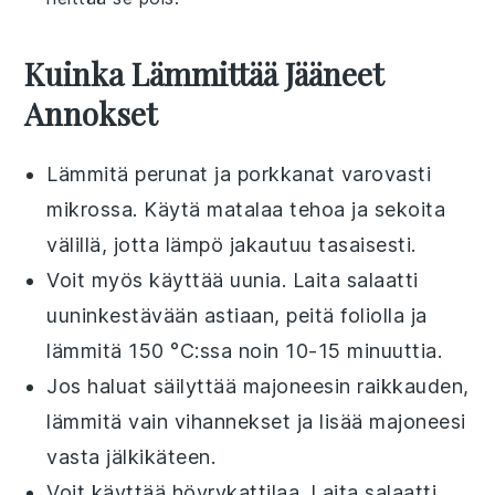
Kuinka Lämmittää Jääneet
Annokset
Lämmitä
perunat
ja
porkkanat
varovasti
mikrossa. Käytä matalaa tehoa ja sekoita
välillä, jotta lämpö jakautuu tasaisesti.
Voit myös käyttää uunia. Laita
salaatti
uuninkestävään astiaan, peitä foliolla ja
lämmitä 150 °C:ssa noin 10-15 minuuttia.
Jos haluat säilyttää
majoneesin
raikkauden,
lämmitä vain
vihannekset
ja lisää majoneesi
vasta jälkikäteen.
Voit käyttää höyrykattilaa. Laita
salaatti