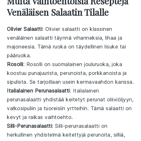
Muita Vaihtoehtoisia Reseptejä
Venäläisen Salaatin Tilalle
Olivier Salaatti
: Olivier salaatti on klassinen
venäläinen
salaatti
täynnä
vihanneksia
,
lihaa
ja
majoneesia
. Tämä
ruoka
on täydellinen lisuke tai
pääruoka.
Rosolli
: Rosolli on suomalainen
jouluruoka
, joka
koostuu
punajuurista
,
perunoista
,
porkkanoista
ja
sipulista
. Se tarjoillaan usein
kermavaahdon
kanssa.
Italialainen Perunasalaatti
: Italialainen
perunasalaatti yhdistää
keitetyt perunat
oliiviöljyyn
,
valkosipuliin
ja
tuoreisiin yrtteihin
. Tämä
salaatti
on
kevyt ja raikas vaihtoehto.
Silli-Perunasalaatti
: Silli-perunasalaatti on
herkullinen yhdistelmä
keitettyjä perunoita
,
silliä
,