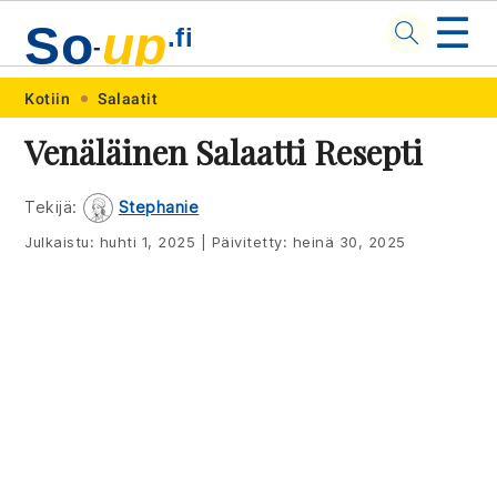
☰
So
up
.fi
-
Skip
Skip
Skip
Skip
Kotiin
Salaatit
to
to
to
to
Venäläinen Salaatti Resepti
primary
main
primary
footer
navigation
content
sidebar
Tekijä:
Stephanie
Julkaistu:
huhti 1, 2025
|
Päivitetty:
heinä 30, 2025