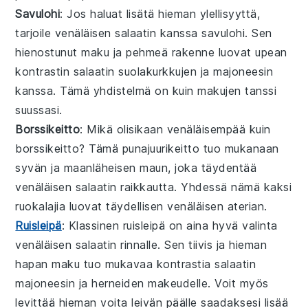
Savulohi
: Jos haluat lisätä hieman ylellisyyttä,
tarjoile
venäläisen salaatin
kanssa
savulohi
. Sen
hienostunut maku ja pehmeä rakenne luovat upean
kontrastin salaatin
suolakurkkujen
ja
majoneesin
kanssa. Tämä yhdistelmä on kuin makujen tanssi
suussasi.
Borssikeitto
: Mikä olisikaan venäläisempää kuin
borssikeitto
? Tämä
punajuurikeitto
tuo mukanaan
syvän ja maanläheisen maun, joka täydentää
venäläisen salaatin
raikkautta. Yhdessä nämä kaksi
ruokalajia luovat täydellisen
venäläisen aterian
.
Ruisleipä
: Klassinen
ruisleipä
on aina hyvä valinta
venäläisen salaatin
rinnalle. Sen tiivis ja hieman
hapan maku tuo mukavaa kontrastia salaatin
majoneesin
ja
herneiden
makeudelle. Voit myös
levittää hieman
voita
leivän päälle saadaksesi lisää