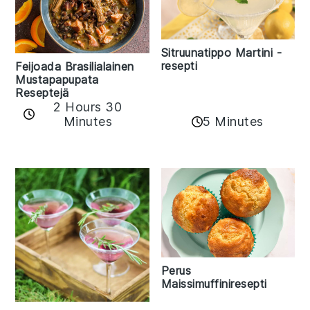
Sitruunatippo Martini -
resepti
Feijoada Brasilialainen
Mustapapupata
Reseptejä
2 Hours 30
Minutes
5 Minutes
Perus
Maissimuffiniresepti