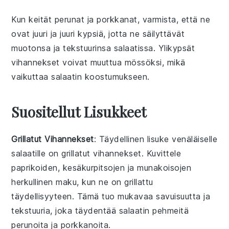
Kun keität
perunat
ja
porkkanat
, varmista, että ne
ovat juuri ja juuri kypsiä, jotta ne säilyttävät
muotonsa ja tekstuurinsa
salaatissa
. Ylikypsät
vihannekset
voivat muuttua mössöksi, mikä
vaikuttaa
salaatin
koostumukseen.
Suositellut Lisukkeet
Grillatut Vihannekset
: Täydellinen lisuke
venäläiselle
salaatille
on
grillatut vihannekset
. Kuvittele
paprikoiden
,
kesäkurpitsojen
ja
munakoisojen
herkullinen maku, kun ne on grillattu
täydellisyyteen. Tämä tuo mukavaa savuisuutta ja
tekstuuria, joka täydentää salaatin pehmeitä
perunoita
ja
porkkanoita
.