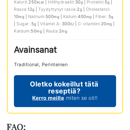
Kalorit:
250
|
Hiilihydraatit:
30
|
Proteiini:
5
|
kcal
g
g
Rasva:
12
|
Tyydyttynyt rasva:
2
|
Cholesterol:
g
g
10
|
Natrium:
500
|
Kalium:
400
|
Fiber:
5
mg
mg
mg
g
|
Sugar:
5
|
Vitamin A:
300
|
C-vitamiini:
20
|
g
IU
mg
Kalsium:
50
|
Rauta:
2
mg
mg
Avainsanat
Traditional, Perinteinen
Oletko kokeillut tätä
reseptiä?
Kerro meille
miten se oli!!
FAQ: