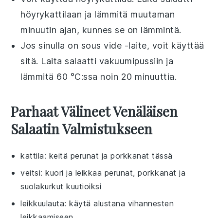
höyrykattilaan ja lämmitä muutaman
minuutin ajan, kunnes se on lämmintä.
Jos sinulla on
sous vide
-laite, voit käyttää
sitä. Laita
salaatti
vakuumipussiin ja
lämmitä 60 °C:ssa noin 20 minuuttia.
Parhaat Välineet Venäläisen
Salaatin Valmistukseen
kattila
: keitä perunat ja porkkanat tässä
veitsi
: kuori ja leikkaa perunat, porkkanat ja
suolakurkut kuutioiksi
leikkuulauta
: käytä alustana vihannesten
leikkaamiseen