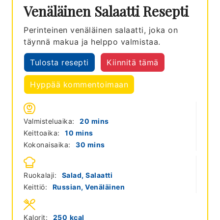
Venäläinen Salaatti Resepti
Perinteinen venäläinen salaatti, joka on
täynnä makua ja helppo valmistaa.
Tulosta resepti
Kiinnitä tämä
Hyppää kommentoimaan
minutes
Valmisteluaika:
20
mins
minutes
Keittoaika:
10
mins
minutes
Kokonaisaika:
30
mins
Ruokalaji:
Salad, Salaatti
Keittiö:
Russian, Venäläinen
Kalorit:
250
kcal