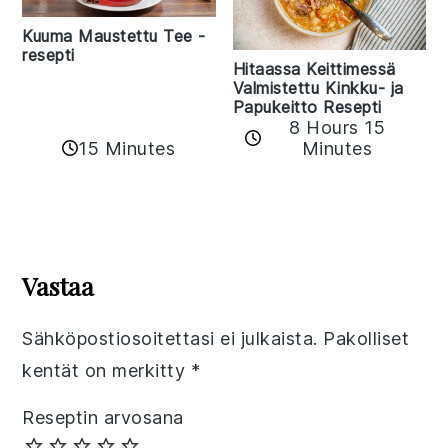
Kuuma Maustettu Tee -
resepti
Hitaassa Keittimessä
Valmistettu Kinkku- ja
Papukeitto Resepti
8 Hours 15
15 Minutes
Minutes
Reader
Interactions
Vastaa
Sähköpostiosoitettasi ei julkaista.
Pakolliset
kentät on merkitty
*
Reseptin arvosana