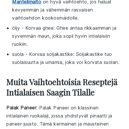
Mantelimaito
on hyvä vaihtoehto, jos haluat
kevyemmän ja vähemmän rasvaisen
vaihtoehdon kookosmaidolle.
öljy
- Korvaa
ghee
: Ghee antaa rikkaamman ja
syvemmän maun, joka sopii hyvin intialaisiin
ruokiin.
suola
- Korvaa
soijakastike
: Soijakastike tuo
suolaisuutta ja umamia, joka voi korvata suolan.
Muita Vaihtoehtoisia Reseptejä
Intialaisen Saagin Tilalle
Palak Paneer
: Palak Paneer on klassinen
intialainen ruokalaji, jossa yhdistyvät
pinaatti
ja
paneer-juusto
. Tämä kermainen ja mausteinen