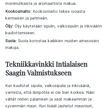
monimutkaista ja aromaattista makua.
Kookosmaito
: Kookosmaito tekee ruoasta
kermaisen ja pehmeän.
Öljy
: Öljy käytetään sipulin, valkosipulin ja inkiväärin
kuullottamiseen.
Suola
: Suola korostaa kaikkien muiden ainesosien
makuja.
Tekniikkavinkki Intialaisen
Saagin Valmistukseen
Kun kuullotat
sipulia
,
valkosipulia
ja
inkivääriä
,
varmista, että lämpötila ei ole liian korkea. Näin
vältät niiden palamisen ja saat makeamman ja
syvemmän maun. Kun lisäät
jauhetut mausteet
,