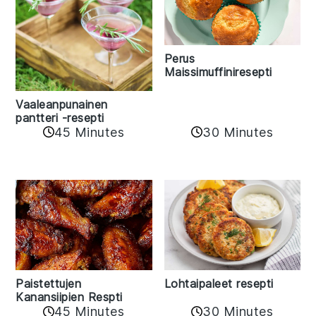
Perus
Maissimuffiniresepti
Vaaleanpunainen
pantteri -resepti
45 Minutes
30 Minutes
Paistettujen
Lohtaipaleet resepti
Kanansiipien Respti
45 Minutes
30 Minutes