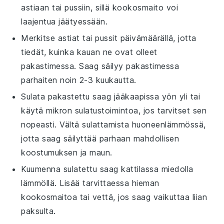
astiaan tai pussiin, sillä
kookosmaito
voi
laajentua jäätyessään.
Merkitse astiat tai pussit päivämäärällä, jotta
tiedät, kuinka kauan ne ovat olleet
pakastimessa.
Saag
säilyy pakastimessa
parhaiten noin 2-3 kuukautta.
Sulata pakastettu
saag
jääkaapissa yön yli tai
käytä mikron sulatustoimintoa, jos tarvitset sen
nopeasti. Vältä sulattamista huoneenlämmössä,
jotta
saag
säilyttää parhaan mahdollisen
koostumuksen ja maun.
Kuumenna sulatettu
saag
kattilassa miedolla
lämmöllä. Lisää tarvittaessa hieman
kookosmaitoa
tai vettä, jos
saag
vaikuttaa liian
paksulta.