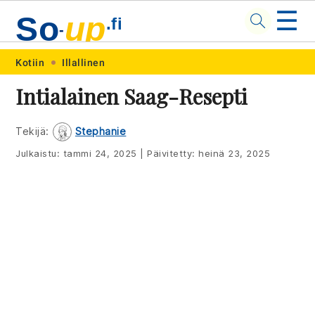
☰
So
up
.fi
-
Skip
Skip
Skip
Skip
Kotiin
Illallinen
to
to
to
to
Intialainen Saag-Resepti
primary
main
primary
footer
navigation
content
sidebar
Tekijä:
Stephanie
Julkaistu:
tammi 24, 2025
|
Päivitetty:
heinä 23, 2025