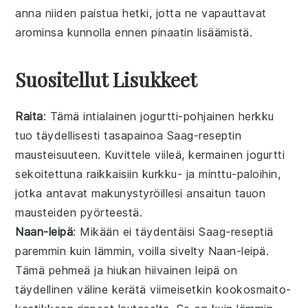
anna niiden paistua hetki, jotta ne vapauttavat
arominsa kunnolla ennen
pinaatin
lisäämistä.
Suositellut Lisukkeet
Raita
: Tämä
intialainen
jogurtti
-pohjainen herkku
tuo täydellisesti tasapainoa
Saag
-reseptin
mausteisuuteen. Kuvittele viileä, kermainen
jogurtti
sekoitettuna raikkaisiin
kurkku
- ja
minttu
-paloihin,
jotka antavat makunystyröillesi ansaitun tauon
mausteiden pyörteestä.
Naan-leipä
: Mikään ei täydentäisi
Saag
-reseptiä
paremmin kuin lämmin, voilla sivelty
Naan-leipä
.
Tämä pehmeä ja hiukan hiivainen leipä on
täydellinen väline kerätä viimeisetkin
kookosmaito
-