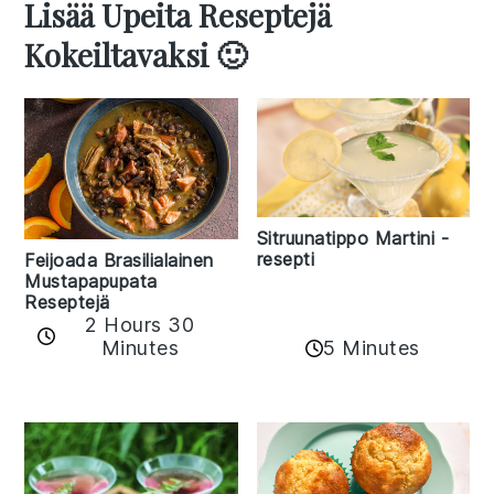
Lisää Upeita Reseptejä
Kokeiltavaksi 🙂
Sitruunatippo Martini -
resepti
Feijoada Brasilialainen
Mustapapupata
Reseptejä
2 Hours 30
Minutes
5 Minutes