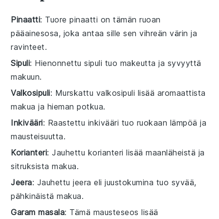
Pinaatti
: Tuore pinaatti on tämän ruoan
pääainesosa, joka antaa sille sen vihreän värin ja
ravinteet.
Sipuli
: Hienonnettu sipuli tuo makeutta ja syvyyttä
makuun.
Valkosipuli
: Murskattu valkosipuli lisää aromaattista
makua ja hieman potkua.
Inkivääri
: Raastettu inkivääri tuo ruokaan lämpöä ja
mausteisuutta.
Korianteri
: Jauhettu korianteri lisää maanläheistä ja
sitruksista makua.
Jeera
: Jauhettu jeera eli juustokumina tuo syvää,
pähkinäistä makua.
Garam masala
: Tämä mausteseos lisää