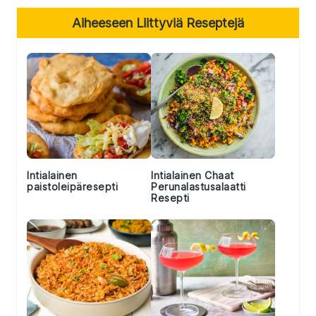
Primary
Aiheeseen Liittyviä Reseptejä
Sidebar
Intialainen
Intialainen Chaat
paistoleipäresepti
Perunalastusalaatti
Resepti