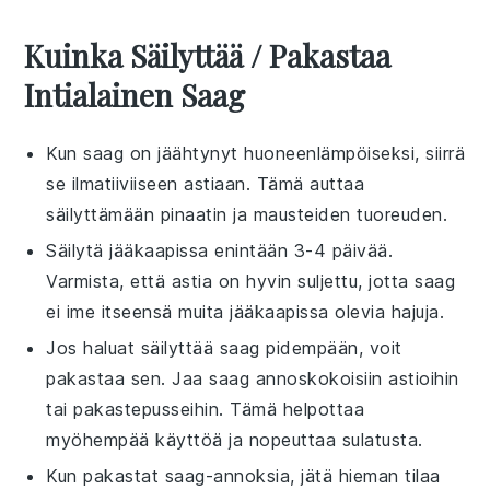
Kuinka Säilyttää / Pakastaa
Intialainen Saag
Kun
saag
on jäähtynyt huoneenlämpöiseksi, siirrä
se ilmatiiviiseen astiaan. Tämä auttaa
säilyttämään
pinaatin
ja
mausteiden
tuoreuden.
Säilytä jääkaapissa enintään 3-4 päivää.
Varmista, että astia on hyvin suljettu, jotta
saag
ei ime itseensä muita jääkaapissa olevia hajuja.
Jos haluat säilyttää
saag
pidempään, voit
pakastaa sen. Jaa
saag
annoskokoisiin astioihin
tai pakastepusseihin. Tämä helpottaa
myöhempää käyttöä ja nopeuttaa sulatusta.
Kun pakastat
saag
-annoksia, jätä hieman tilaa