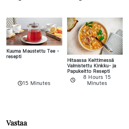
Kuuma Maustettu Tee -
resepti
Hitaassa Keittimessä
Valmistettu Kinkku- ja
Papukeitto Resepti
8 Hours 15
15 Minutes
Minutes
Reader
Interactions
Vastaa