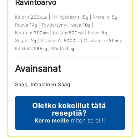
Ravintoarvo
Kalorit:
200
|
Hiilihydraatit:
15
|
Proteiini:
5
|
kcal
g
g
Rasva:
14
|
Tyydyttynyt rasva:
10
|
g
g
Natrium:
300
|
Kalium:
500
|
Fiber:
5
|
mg
mg
g
Sugar:
2
|
Vitamin A:
5000
|
C-vitamiini:
30
|
g
IU
mg
Kalsium:
100
|
Rauta:
3
mg
mg
Avainsanat
Saag, Intialainen Saag
Oletko kokeillut tätä
reseptiä?
Kerro meille
miten se oli!!