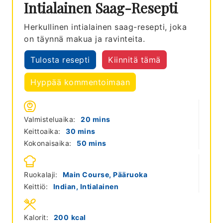
Intialainen Saag-Resepti
Herkullinen intialainen saag-resepti, joka
on täynnä makua ja ravinteita.
Tulosta resepti
Kiinnitä tämä
Hyppää kommentoimaan
minutes
Valmisteluaika:
20
mins
minutes
Keittoaika:
30
mins
minutes
Kokonaisaika:
50
mins
Ruokalaji:
Main Course, Pääruoka
Keittiö:
Indian, Intialainen
Kalorit:
200
kcal