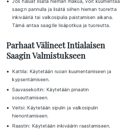
Jos haluat lisätä hieman makua, voit kuumentaa
saag
:n pannulla ja lisätä siihen hieman tuoretta
inkivääriä
tai
valkosipulia
paistamisen aikana.
Tämä antaa
saag
:lle lisäpotkua ja tuoreutta.
Parhaat Välineet Intialaisen
Saagin Valmistukseen
Kattila
: Käytetään ruoan kuumentamiseen ja
kypsentämiseen.
Sauvasekoitin
: Käytetään pinaatin
soseuttamiseen.
Veitsi
: Käytetään sipulin ja valkosipulin
hienontamiseen.
Raastin
: Käytetään inkiväärin raastamiseen.