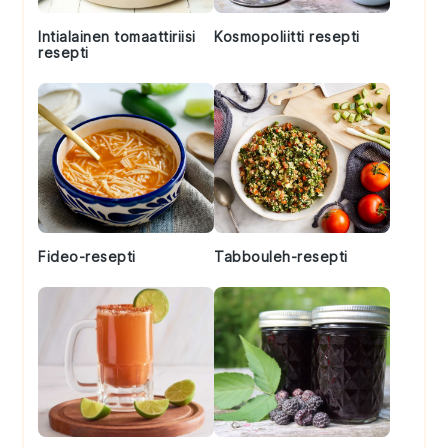
Intialainen tomaattiriisi
Kosmopoliitti resepti
resepti
Fideo-resepti
Tabbouleh-resepti