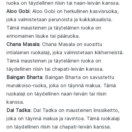
ruoka on täydellinen
riisin
tai
naan-leivän
kanssa.
Aloo Gobi
: Aloo Gobi on herkullinen kasvisruoka,
joka valmistetaan
perunoista
ja
kukkakaalista
.
Tämä mausteinen ja täyteläinen ruoka on
erinomainen lisuke tai pääruoka.
Chana Masala
: Chana Masala on suosittu
intialainen ruokalaji, joka valmistetaan
kikherneistä
.
Tämä mausteinen ja täyteläinen ruoka on
täydellinen
riisin
tai
chapati-leivän
kanssa.
Baingan Bharta
: Baingan Bharta on savustettu
munakoiso
-ruoka, joka on täynnä makua. Tämä
ruokalaji on täydellinen
naan-leivän
tai
riisin
kanssa.
Dal Tadka
: Dal Tadka on mausteinen
linssikeitto
,
joka on täynnä makua ja ravintoa. Tämä ruokalaji
on täydellinen
riisin
tai
chapati-leivän
kanssa.