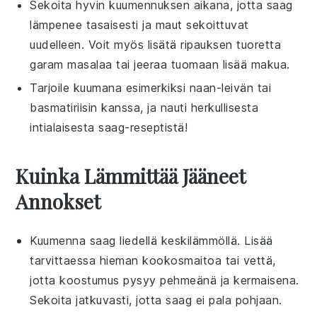
Sekoita hyvin kuumennuksen aikana, jotta
saag
lämpenee tasaisesti ja maut sekoittuvat
uudelleen. Voit myös lisätä ripauksen tuoretta
garam masalaa
tai
jeeraa
tuomaan lisää makua.
Tarjoile kuumana esimerkiksi
naan-leivän
tai
basmatiriisin
kanssa, ja nauti herkullisesta
intialaisesta
saag
-reseptistä!
Kuinka Lämmittää Jääneet
Annokset
Kuumenna
saag
liedellä keskilämmöllä. Lisää
tarvittaessa hieman
kookosmaitoa
tai
vettä
,
jotta koostumus pysyy pehmeänä ja kermaisena.
Sekoita jatkuvasti, jotta
saag
ei pala pohjaan.