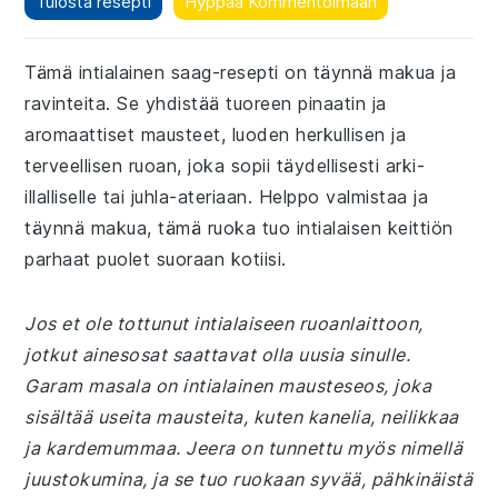
Tulosta resepti
Hyppää Kommentoimaan
Tämä intialainen saag-resepti on täynnä makua ja
ravinteita. Se yhdistää tuoreen pinaatin ja
aromaattiset mausteet, luoden herkullisen ja
terveellisen ruoan, joka sopii täydellisesti arki-
illalliselle tai juhla-ateriaan. Helppo valmistaa ja
täynnä makua, tämä ruoka tuo intialaisen keittiön
parhaat puolet suoraan kotiisi.
Jos et ole tottunut intialaiseen ruoanlaittoon,
jotkut ainesosat saattavat olla uusia sinulle.
Garam masala on intialainen mausteseos, joka
sisältää useita mausteita, kuten kanelia, neilikkaa
ja kardemummaa. Jeera on tunnettu myös nimellä
juustokumina, ja se tuo ruokaan syvää, pähkinäistä