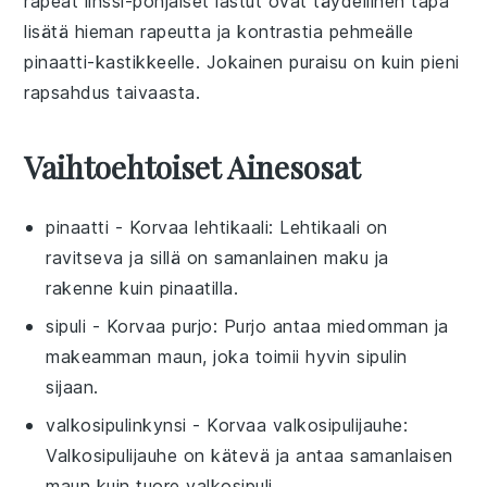
rapeat
linssi
-pohjaiset lastut ovat täydellinen tapa
lisätä hieman rapeutta ja kontrastia pehmeälle
pinaatti
-kastikkeelle. Jokainen puraisu on kuin pieni
rapsahdus taivaasta.
Vaihtoehtoiset Ainesosat
pinaatti
- Korvaa
lehtikaali
: Lehtikaali on
ravitseva ja sillä on samanlainen maku ja
rakenne kuin pinaatilla.
sipuli
- Korvaa
purjo
: Purjo antaa miedomman ja
makeamman maun, joka toimii hyvin sipulin
sijaan.
valkosipulinkynsi
- Korvaa
valkosipulijauhe
:
Valkosipulijauhe on kätevä ja antaa samanlaisen
maun kuin tuore valkosipuli.