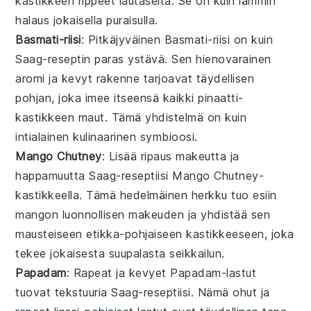
kastikkeen rippeet lautaselta. Se on kuin lämmin
halaus jokaisella puraisulla.
Basmati-riisi
: Pitkäjyväinen
Basmati-riisi
on kuin
Saag
-reseptin paras ystävä. Sen hienovarainen
aromi ja kevyt rakenne tarjoavat täydellisen
pohjan, joka imee itseensä kaikki
pinaatti
-
kastikkeen maut. Tämä yhdistelmä on kuin
intialainen
kulinaarinen symbioosi.
Mango Chutney
: Lisää ripaus makeutta ja
happamuutta
Saag
-reseptiisi
Mango Chutney
-
kastikkeella. Tämä hedelmäinen herkku tuo esiin
mango
n luonnollisen makeuden ja yhdistää sen
mausteiseen
etikka
-pohjaiseen kastikkeeseen, joka
tekee jokaisesta suupalasta seikkailun.
Papadam
: Rapeat ja kevyet
Papadam
-lastut
tuovat tekstuuria
Saag
-reseptiisi. Nämä ohut ja