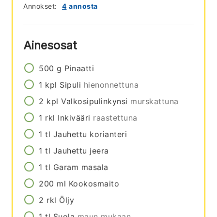
Annokset:
4
annosta
Ainesosat
500
g
Pinaatti
1
kpl
Sipuli
hienonnettuna
2
kpl
Valkosipulinkynsi
murskattuna
1
rkl
Inkivääri
raastettuna
1
tl
Jauhettu korianteri
1
tl
Jauhettu jeera
1
tl
Garam masala
200
ml
Kookosmaito
2
rkl
Öljy
1
tl
Suola
maun mukaan