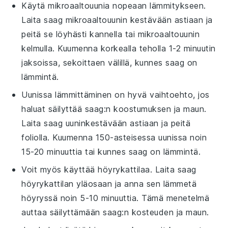
Käytä mikroaaltouunia nopeaan lämmitykseen.
Laita
saag
mikroaaltouunin kestävään astiaan ja
peitä se löyhästi kannella tai mikroaaltouunin
kelmulla. Kuumenna korkealla teholla 1-2 minuutin
jaksoissa, sekoittaen välillä, kunnes
saag
on
lämmintä.
Uunissa lämmittäminen on hyvä vaihtoehto, jos
haluat säilyttää
saag
:n koostumuksen ja maun.
Laita
saag
uuninkestävään astiaan ja peitä
foliolla. Kuumenna 150-asteisessa uunissa noin
15-20 minuuttia tai kunnes
saag
on lämmintä.
Voit myös käyttää höyrykattilaa. Laita
saag
höyrykattilan yläosaan ja anna sen lämmetä
höyryssä noin 5-10 minuuttia. Tämä menetelmä
auttaa säilyttämään
saag
:n kosteuden ja maun.