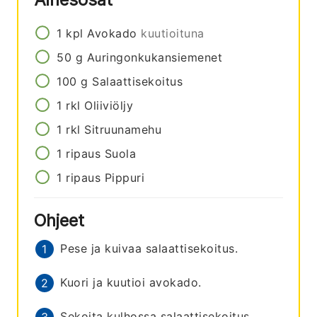
1
kpl
Avokado
kuutioituna
50
g
Auringonkukansiemenet
100
g
Salaattisekoitus
1
rkl
Oliiviöljy
1
rkl
Sitruunamehu
1
ripaus
Suola
1
ripaus
Pippuri
Ohjeet
Pese ja kuivaa salaattisekoitus.
Kuori ja kuutioi avokado.
Sekoita kulhossa salaattisekoitus,