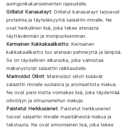
auringonkukansiementen
rapeudelle.
Grillatut Kanasatayt
: Grillatut kanasatayt tarjoavat
proteiinia ja täyteläisyyttä
salaatti
n rinnalle. Ne
ovat herkullinen lisä, joka tekee ateriasta
täyttävämmän ja monipuolisemman.
Kermainen Kukkakaalikeitto
: Kermainen
kukkakaalikeitto tuo ateriaan pehmeyttä ja lämpöä.
Se on täydellinen alkuruoka, joka valmistaa
makunystyrät
salaatti
n raikkaudelle.
Marinoidut Oliivit
: Marinoidut oliivit lisäävät
salaatti
n rinnalle suolaista ja aromaattista makua.
Ne ovat pieni mutta voimakas lisä, joka täydentää
oliiviöljyn
ja
sitruunamehun
makuja.
Paistetut Herkkusienet
: Paistetut herkkusienet
tuovat
salaatti
n rinnalle maanläheistä makua ja
tekstuuria. Ne ovat erinomainen lisä, joka tekee