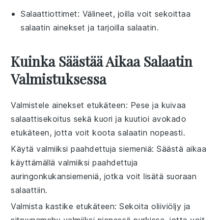
Salaattiottimet
: Välineet, joilla voit sekoittaa
salaatin ainekset ja tarjoilla salaatin.
Kuinka Säästää Aikaa Salaatin
Valmistuksessa
Valmistele ainekset etukäteen
: Pese ja kuivaa
salaattisekoitus
sekä kuori ja kuutioi
avokado
etukäteen, jotta voit koota
salaatin
nopeasti.
Käytä valmiiksi paahdettuja siemeniä
: Säästä aikaa
käyttämällä valmiiksi paahdettuja
auringonkukansiemeniä
, jotka voit lisätä suoraan
salaattiin
.
Valmista kastike etukäteen
: Sekoita
oliiviöljy
ja
sitruunamehu
valmiiksi pienessä purkissa, jotta voit