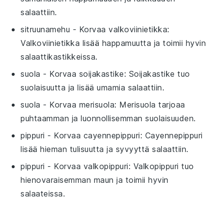
salaattiin.
sitruunamehu
- Korvaa
valkoviinietikka
:
Valkoviinietikka lisää happamuutta ja toimii hyvin
salaattikastikkeissa.
suola
- Korvaa
soijakastike
: Soijakastike tuo
suolaisuutta ja lisää umamia salaattiin.
suola
- Korvaa
merisuola
: Merisuola tarjoaa
puhtaamman ja luonnollisemman suolaisuuden.
pippuri
- Korvaa
cayennepippuri
: Cayennepippuri
lisää hieman tulisuutta ja syvyyttä salaattiin.
pippuri
- Korvaa
valkopippuri
: Valkopippuri tuo
hienovaraisemman maun ja toimii hyvin
salaateissa.