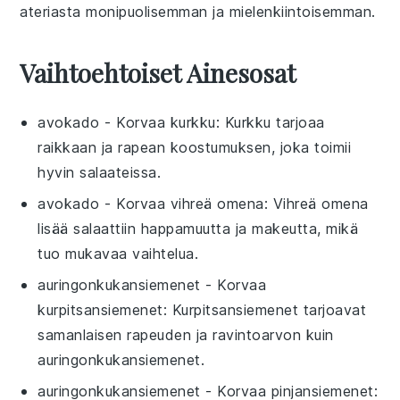
ateriasta monipuolisemman ja mielenkiintoisemman.
Vaihtoehtoiset Ainesosat
avokado
- Korvaa
kurkku
: Kurkku tarjoaa
raikkaan ja rapean koostumuksen, joka toimii
hyvin salaateissa.
avokado
- Korvaa
vihreä omena
: Vihreä omena
lisää salaattiin happamuutta ja makeutta, mikä
tuo mukavaa vaihtelua.
auringonkukansiemenet
- Korvaa
kurpitsansiemenet
: Kurpitsansiemenet tarjoavat
samanlaisen rapeuden ja ravintoarvon kuin
auringonkukansiemenet.
auringonkukansiemenet
- Korvaa
pinjansiemenet
: