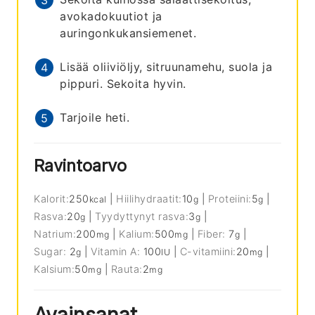
avokadokuutiot ja
auringonkukansiemenet.
Lisää oliiviöljy, sitruunamehu, suola ja
pippuri. Sekoita hyvin.
Tarjoile heti.
Ravintoarvo
Kalorit:
250
|
Hiilihydraatit:
10
|
Proteiini:
5
|
kcal
g
g
Rasva:
20
|
Tyydyttynyt rasva:
3
|
g
g
Natrium:
200
|
Kalium:
500
|
Fiber:
7
|
mg
mg
g
Sugar:
2
|
Vitamin A:
100
|
C-vitamiini:
20
|
g
IU
mg
Kalsium:
50
|
Rauta:
2
mg
mg
Avainsanat