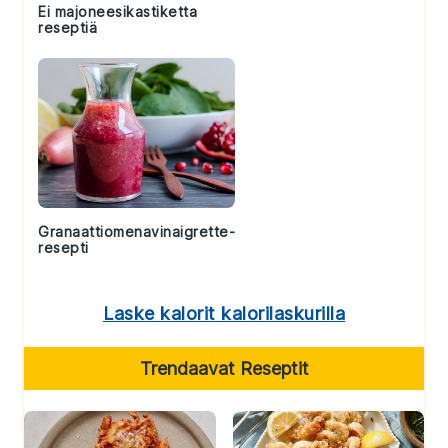
Ei majoneesikastiketta
reseptiä
Granaattiomenavinaigrette-
resepti
Laske kalorit kalorilaskurilla
Trendaavat Reseptit