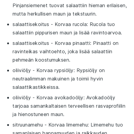
Pinjansiemenet tuovat salaattiin hieman erilaisen,
mutta herkullisen maun ja tekstuurin.
salaattisekoitus
- Korvaa
rucola
: Rucola tuo
salaattiin pippurisen maun ja lisää ravintoarvoa.
salaattisekoitus
- Korvaa
pinaatti
: Pinaatti on
ravinteikas vaihtoehto, joka lisää salaattiin
pehmeän koostumuksen.
oliiviöljy
- Korvaa
rypsiöljy
: Rypsiöljy on
neutraalimman makuinen ja toimii hyvin
salaattikastikkeissa.
oliiviöljy
- Korvaa
avokadoöljy
: Avokadoöljy
tarjoaa samankaltaisen terveellisen rasvaprofiilin
ja hienostuneen maun.
sitruunamehu
- Korvaa
limemehu
: Limemehu tuo
samanlaisen happamuuden ja raikkauden