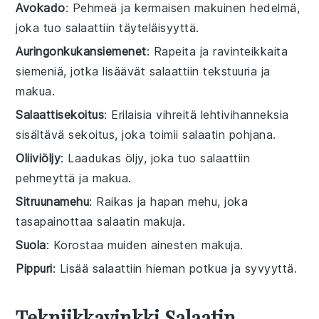
Avokado
: Pehmeä ja kermaisen makuinen hedelmä,
joka tuo salaattiin täyteläisyyttä.
Auringonkukansiemenet
: Rapeita ja ravinteikkaita
siemeniä, jotka lisäävät salaattiin tekstuuria ja
makua.
Salaattisekoitus
: Erilaisia vihreitä lehtivihanneksia
sisältävä sekoitus, joka toimii salaatin pohjana.
Oliiviöljy
: Laadukas öljy, joka tuo salaattiin
pehmeyttä ja makua.
Sitruunamehu
: Raikas ja hapan mehu, joka
tasapainottaa salaatin makuja.
Suola
: Korostaa muiden ainesten makuja.
Pippuri
: Lisää salaattiin hieman potkua ja syvyyttä.
Tekniikkavinkki Salaatin