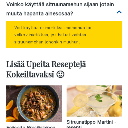
Voinko käyttää sitruunamehun sijaan jotain
muuta hapanta ainesosaa?
Voit käyttää esimerkiksi limemehua tai
valkoviinietikkaa, jos haluat vaihtaa
sitruunamehun johonkin muuhun.
Lisää Upeita Reseptejä
Kokeiltavaksi 🙂
Sitruunatippo Martini -
resepti
Feijoada Brasilialainen