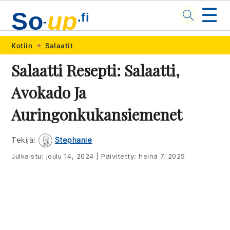
☰
So
up
.fi
-
Skip
Skip
Skip
Skip
Kotiin
Salaatit
to
to
to
to
Salaatti Resepti: Salaatti,
primary
main
primary
footer
Avokado Ja
navigation
content
sidebar
Auringonkukansiemenet
Tekijä:
Stephanie
Julkaistu:
joulu 14, 2024
|
Päivitetty:
heinä 7, 2025