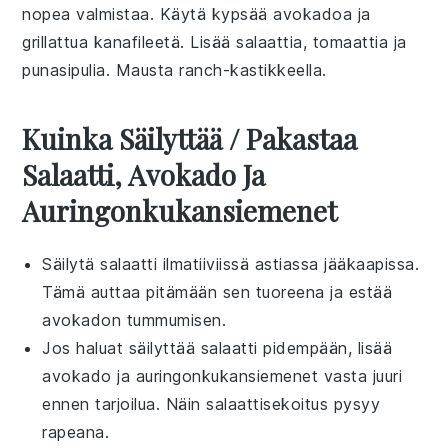
nopea valmistaa. Käytä kypsää
avokadoa
ja
grillattua
kanafileetä
. Lisää
salaattia
,
tomaattia
ja
punasipulia
. Mausta
ranch-kastikkeella
.
Kuinka Säilyttää / Pakastaa
Salaatti, Avokado Ja
Auringonkukansiemenet
Säilytä
salaatti
ilmatiiviissä astiassa jääkaapissa.
Tämä auttaa pitämään sen tuoreena ja estää
avokadon
tummumisen.
Jos haluat säilyttää
salaatti
pidempään, lisää
avokado
ja
auringonkukansiemenet
vasta juuri
ennen tarjoilua. Näin
salaattisekoitus
pysyy
rapeana.