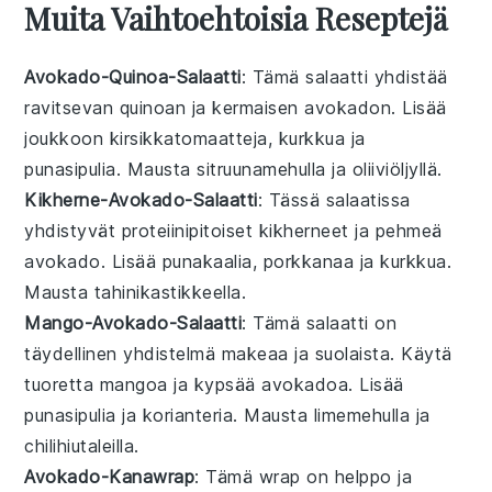
Muita Vaihtoehtoisia Reseptejä
Avokado-Quinoa-Salaatti
: Tämä
salaatti
yhdistää
ravitsevan
quinoan
ja kermaisen
avokadon
. Lisää
joukkoon
kirsikkatomaatteja
,
kurkkua
ja
punasipulia
. Mausta
sitruunamehulla
ja
oliiviöljyllä
.
Kikherne-Avokado-Salaatti
: Tässä
salaatissa
yhdistyvät proteiinipitoiset
kikherneet
ja pehmeä
avokado
. Lisää
punakaalia
,
porkkanaa
ja
kurkkua
.
Mausta
tahinikastikkeella
.
Mango-Avokado-Salaatti
: Tämä
salaatti
on
täydellinen yhdistelmä makeaa ja suolaista. Käytä
tuoretta
mangoa
ja kypsää
avokadoa
. Lisää
punasipulia
ja
korianteria
. Mausta
limemehulla
ja
chilihiutaleilla
.
Avokado-Kanawrap
: Tämä
wrap
on helppo ja