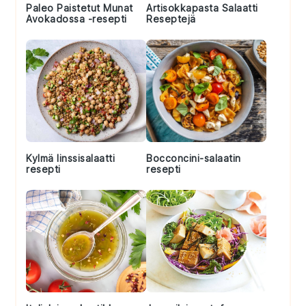
Paleo Paistetut Munat
Artisokkapasta Salaatti
Avokadossa -resepti
Reseptejä
Kylmä linssisalaatti
Bocconcini-salaatin
resepti
resepti