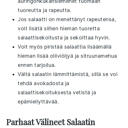
auringonkukansiemenet
tuomaan
tuoreutta ja rapeutta.
Jos
salaatti
on menettänyt rapeutensa,
voit lisätä siihen hieman tuoretta
salaattisekoitusta
ja sekoittaa hyvin.
Voit myös piristää
salaatti
a lisäämällä
hieman lisää
oliiviöljyä
ja
sitruunamehua
ennen tarjoilua.
Vältä
salaatin
lämmittämistä, sillä se voi
tehdä
avokadosta
ja
salaattisekoituksesta
vetistä ja
epämiellyttävää.
Parhaat Välineet Salaatin