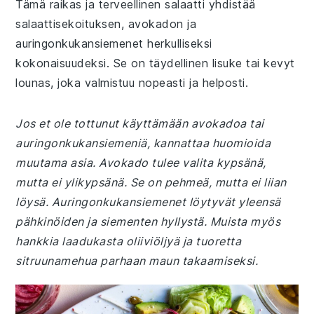
Tämä raikas ja terveellinen salaatti yhdistää
salaattisekoituksen, avokadon ja
auringonkukansiemenet herkulliseksi
kokonaisuudeksi. Se on täydellinen lisuke tai kevyt
lounas, joka valmistuu nopeasti ja helposti.
Jos et ole tottunut käyttämään avokadoa tai
auringonkukansiemeniä, kannattaa huomioida
muutama asia. Avokado tulee valita kypsänä,
mutta ei ylikypsänä. Se on pehmeä, mutta ei liian
löysä. Auringonkukansiemenet löytyvät yleensä
pähkinöiden ja siementen hyllystä. Muista myös
hankkia laadukasta oliiviöljyä ja tuoretta
sitruunamehua parhaan maun takaamiseksi.