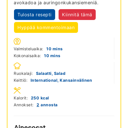
avokadoa ja auringonkukansiemeniä.
Tulosta resepti
Kiinnitä tämä
Hyppää kommentoimaan
minutes
Valmisteluaika:
10
mins
minutes
Kokonaisaika:
10
mins
Ruokalaji:
Salaatti, Salad
Keittiö:
International, Kansainvälinen
Kalorit:
250
kcal
Annokset:
2
annosta
Ainesosat