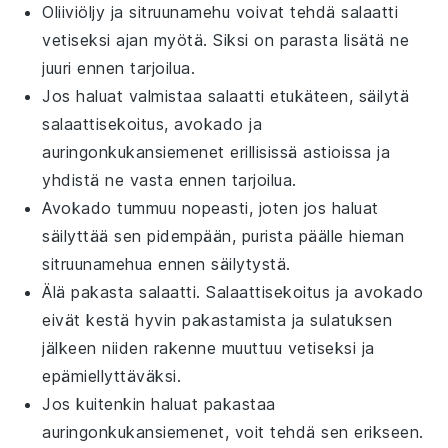
Oliiviöljy
ja
sitruunamehu
voivat tehdä
salaatti
vetiseksi ajan myötä. Siksi on parasta lisätä ne
juuri ennen tarjoilua.
Jos haluat valmistaa
salaatti
etukäteen, säilytä
salaattisekoitus
,
avokado
ja
auringonkukansiemenet
erillisissä astioissa ja
yhdistä ne vasta ennen tarjoilua.
Avokado
tummuu nopeasti, joten jos haluat
säilyttää sen pidempään, purista päälle hieman
sitruunamehua
ennen säilytystä.
Älä pakasta
salaatti
.
Salaattisekoitus
ja
avokado
eivät kestä hyvin pakastamista ja sulatuksen
jälkeen niiden rakenne muuttuu vetiseksi ja
epämiellyttäväksi.
Jos kuitenkin haluat pakastaa
auringonkukansiemenet
, voit tehdä sen erikseen.