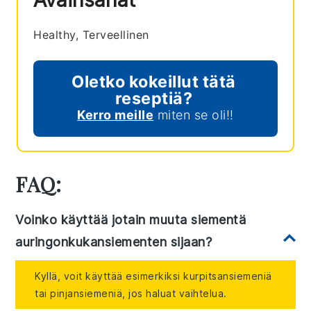
Healthy, Terveellinen
Oletko kokeillut tätä
reseptiä?
Kerro meille
miten se oli!!
FAQ:
Voinko käyttää jotain muuta siementä
auringonkukansiementen sijaan?
Kyllä, voit käyttää esimerkiksi kurpitsansiemeniä
tai pinjansiemeniä, jos haluat vaihtelua.