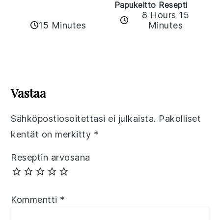
Papukeitto Resepti
8 Hours 15
15 Minutes
Minutes
Reader
Interactions
Vastaa
Sähköpostiosoitettasi ei julkaista.
Pakolliset
kentät on merkitty
*
Reseptin arvosana
Kommentti
*