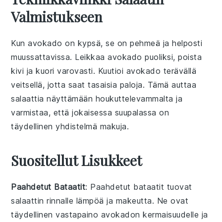
Valmistukseen
Kun
avokado
on kypsä, se on pehmeä ja helposti
muussattavissa. Leikkaa avokado puoliksi, poista
kivi ja kuori varovasti. Kuutioi avokado terävällä
veitsellä, jotta saat tasaisia paloja. Tämä auttaa
salaatti
a näyttämään houkuttelevammalta ja
varmistaa, että jokaisessa suupalassa on
täydellinen yhdistelmä makuja.
Suositellut Lisukkeet
Paahdetut Bataatit
: Paahdetut bataatit tuovat
salaatti
n rinnalle lämpöä ja makeutta. Ne ovat
täydellinen vastapaino
avokadon
kermaisuudelle ja