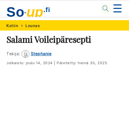
☰
So
up
.fi
-
Skip
Skip
Skip
Skip
Kotiin
Lounas
to
to
to
to
Salami Voileipäresepti
primary
main
primary
footer
navigation
content
sidebar
Tekijä:
Stephanie
Julkaistu:
joulu 14, 2024
|
Päivitetty:
heinä 30, 2025