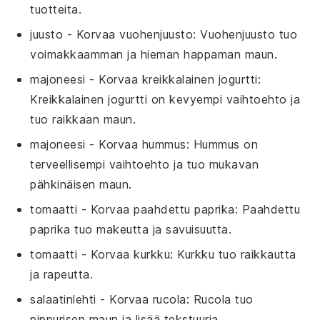
tuotteita.
juusto
- Korvaa
vuohenjuusto
: Vuohenjuusto tuo
voimakkaamman ja hieman happaman maun.
majoneesi
- Korvaa
kreikkalainen jogurtti
:
Kreikkalainen jogurtti on kevyempi vaihtoehto ja
tuo raikkaan maun.
majoneesi
- Korvaa
hummus
: Hummus on
terveellisempi vaihtoehto ja tuo mukavan
pähkinäisen maun.
tomaatti
- Korvaa
paahdettu paprika
: Paahdettu
paprika tuo makeutta ja savuisuutta.
tomaatti
- Korvaa
kurkku
: Kurkku tuo raikkautta
ja rapeutta.
salaatinlehti
- Korvaa
rucola
: Rucola tuo
pippurisen maun ja lisää tekstuuria.