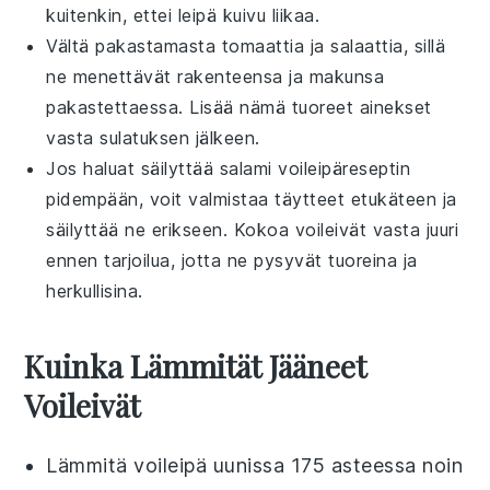
kuitenkin, ettei
leipä
kuivu liikaa.
Vältä pakastamasta
tomaattia
ja
salaattia
, sillä
ne menettävät
rakenteensa
ja
makunsa
pakastettaessa. Lisää nämä tuoreet ainekset
vasta sulatuksen jälkeen.
Jos haluat säilyttää
salami voileipäreseptin
pidempään, voit valmistaa
täytteet
etukäteen ja
säilyttää ne erikseen. Kokoa voileivät vasta juuri
ennen tarjoilua, jotta ne pysyvät tuoreina ja
herkullisina.
Kuinka Lämmität Jääneet
Voileivät
Lämmitä
voileipä
uunissa 175 asteessa noin