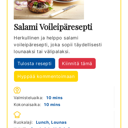
Salami Voileipäresepti
Herkullinen ja helppo salami
voileipäresepti, joka sopii täydellisesti
lounaaksi tai välipalaksi.
Tulosta resepti
Kiinnitä tämä
Hyppää kommentoimaan
minutes
Valmisteluaika:
10
mins
minutes
Kokonaisaika:
10
mins
Ruokalaji:
Lunch, Lounas