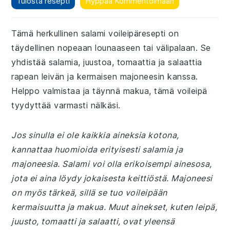
Tulosta resepti
Hyppää Kommentoimaan
Tämä herkullinen salami voileipäresepti on
täydellinen nopeaan lounaaseen tai välipalaan. Se
yhdistää salamia, juustoa, tomaattia ja salaattia
rapean leivän ja kermaisen majoneesin kanssa.
Helppo valmistaa ja täynnä makua, tämä voileipä
tyydyttää varmasti nälkäsi.
Jos sinulla ei ole kaikkia aineksia kotona,
kannattaa huomioida erityisesti salamia ja
majoneesia. Salami voi olla erikoisempi ainesosa,
jota ei aina löydy jokaisesta keittiöstä. Majoneesi
on myös tärkeä, sillä se tuo voileipään
kermaisuutta ja makua. Muut ainekset, kuten leipä,
juusto, tomaatti ja salaatti, ovat yleensä