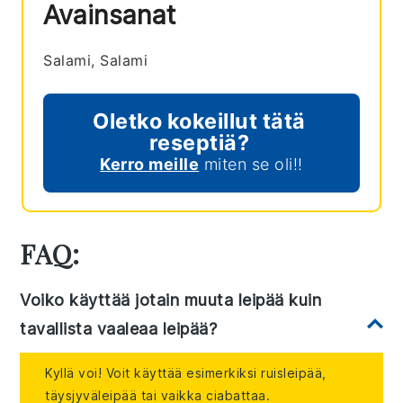
Avainsanat
Salami, Salami
Oletko kokeillut tätä
reseptiä?
Kerro meille
miten se oli!!
FAQ:
Voiko käyttää jotain muuta leipää kuin
tavallista vaaleaa leipää?
Kyllä voi! Voit käyttää esimerkiksi ruisleipää,
täysjyväleipää tai vaikka ciabattaa.