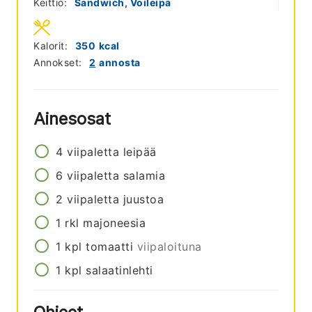
Keittiö:
Sandwich, Voileipä
Kalorit:
350
kcal
Annokset:
2
annosta
Ainesosat
4
viipaletta
leipää
6
viipaletta
salamia
2
viipaletta
juustoa
1
rkl
majoneesia
1
kpl
tomaatti
viipaloituna
1
kpl
salaatinlehti